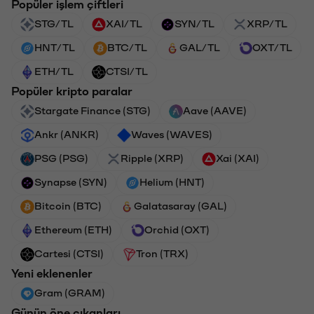
Popüler işlem çiftleri
STG/TL
XAI/TL
SYN/TL
XRP/TL
HNT/TL
BTC/TL
GAL/TL
OXT/TL
ETH/TL
CTSI/TL
Popüler kripto paralar
Stargate Finance (STG)
Aave (AAVE)
Ankr (ANKR)
Waves (WAVES)
PSG (PSG)
Ripple (XRP)
Xai (XAI)
Synapse (SYN)
Helium (HNT)
Bitcoin (BTC)
Galatasaray (GAL)
Ethereum (ETH)
Orchid (OXT)
Cartesi (CTSI)
Tron (TRX)
Yeni eklenenler
Gram (GRAM)
Günün öne çıkanları