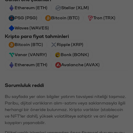
Ethereum (ETH)
Stellar (XLM)
PSG (PSG)
Bitcoin (BTC)
Tron (TRX)
Waves (WAVES)
Kripto para fiyat tahminleri
Bitcoin (BTC)
Ripple (XRP)
Vanar (VANRY)
Bonk (BONK)
Ethereum (ETH)
Avalanche (AVAX)
Sorumluluk reddi
Bu sayfada yer alan bilgiler yatırım tavsiyesi niteliği taşımaz.
Paribu, dijital varlıkların alım-satımı veya saklanmasıyla ilgili
herhangi bir öneride bulunmaz. Kripto varlıklar (stablecoin
ve NFT'ler dahil), yüksek volatiliteye sahiptir ve ani değer
kayıpları yaşanabilir.
Dijital varlık işlemleri yapmadan önce finansal durumunuzu