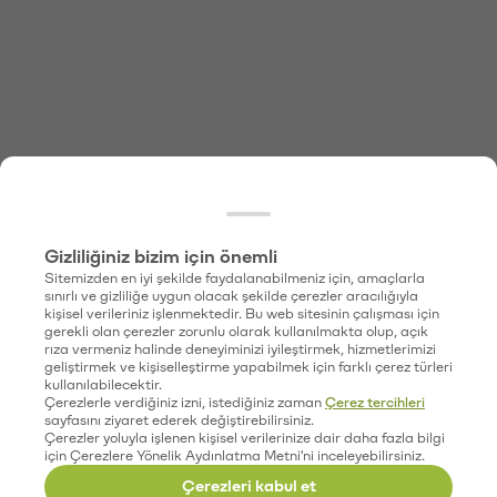
Gizliliğiniz bizim için önemli
Sitemizden en iyi şekilde faydalanabilmeniz için, amaçlarla
sınırlı ve gizliliğe uygun olacak şekilde çerezler aracılığıyla
kişisel verileriniz işlenmektedir. Bu web sitesinin çalışması için
gerekli olan çerezler zorunlu olarak kullanılmakta olup, açık
rıza vermeniz halinde deneyiminizi iyileştirmek, hizmetlerimizi
geliştirmek ve kişiselleştirme yapabilmek için farklı çerez türleri
kullanılabilecektir.
Çerezlerle verdiğiniz izni, istediğiniz zaman
Çerez tercihleri
sayfasını ziyaret ederek değiştirebilirsiniz.
Çerezler yoluyla işlenen kişisel verilerinize dair daha fazla bilgi
için Çerezlere Yönelik Aydınlatma Metni'ni inceleyebilirsiniz.
Çerezleri kabul et