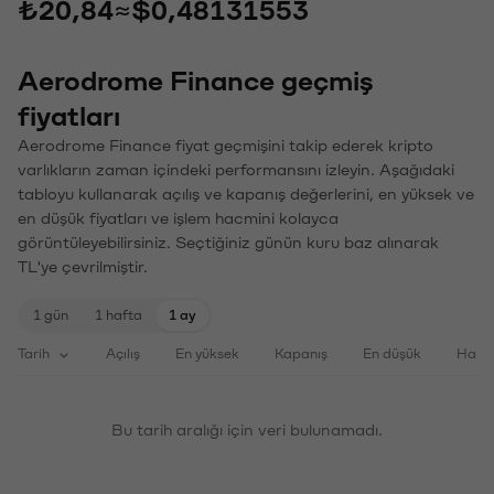
₺20,84
≈
$0,48131553
Aerodrome Finance geçmiş
fiyatları
Aerodrome Finance fiyat geçmişini takip ederek kripto
varlıkların zaman içindeki performansını izleyin. Aşağıdaki
tabloyu kullanarak açılış ve kapanış değerlerini, en yüksek ve
en düşük fiyatları ve işlem hacmini kolayca
görüntüleyebilirsiniz. Seçtiğiniz günün kuru baz alınarak
TL'ye çevrilmiştir.
1 gün
1 hafta
1 ay
Tarih
Açılış
En yüksek
Kapanış
En düşük
Haci
Bu tarih aralığı için veri bulunamadı.