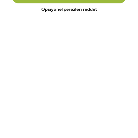
Opsiyonel çerezleri reddet
Paribu’yu keşfet
Eğitimler
Etkinlikler
Açık pozisyonlar
Paribu sistem durumu
API dokümantasyonu
Paribu rehberi
Kripto varlık nasıl alınır?
Kripto varlık nedir?
Paribu para yatırma
Paribu para çekme
Token nedir?
Altcoin nedir?