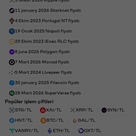
11 january 2026 Starknet fiyatı
4 Ekim 2023 Portugal NT fiyatı
19 Ocak 2025 Napoli fiyatı
29 Ekim 2023 iExec RLC fiyatı
8 june 2026 Polygon fiyatı
7 Mart 2026 Monad fiyatı
5 Mart 2024 Livepeer fiyatı
30 january 2025 Filecoin fiyatı
28 Mart 2026 SuperVerse fiyatı
Popüler işlem çiftleri
STG/TL
XAI/TL
XRP/TL
SYN/TL
HNT/TL
BTC/TL
GAL/TL
VANRY/TL
ETH/TL
OXT/TL