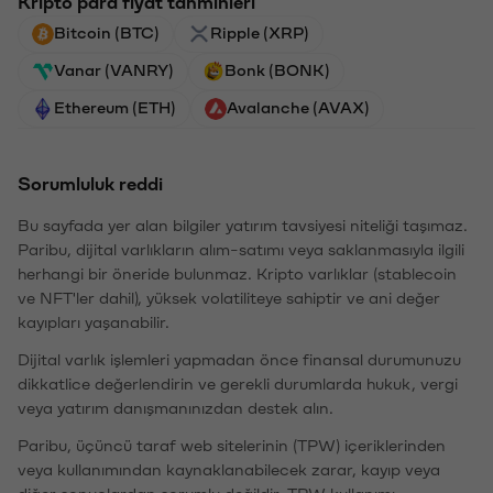
Kripto para fiyat tahminleri
Bitcoin (BTC)
Ripple (XRP)
Vanar (VANRY)
Bonk (BONK)
Ethereum (ETH)
Avalanche (AVAX)
Sorumluluk reddi
Bu sayfada yer alan bilgiler yatırım tavsiyesi niteliği taşımaz.
Paribu, dijital varlıkların alım-satımı veya saklanmasıyla ilgili
herhangi bir öneride bulunmaz. Kripto varlıklar (stablecoin
ve NFT'ler dahil), yüksek volatiliteye sahiptir ve ani değer
kayıpları yaşanabilir.
Dijital varlık işlemleri yapmadan önce finansal durumunuzu
dikkatlice değerlendirin ve gerekli durumlarda hukuk, vergi
veya yatırım danışmanınızdan destek alın.
Paribu, üçüncü taraf web sitelerinin (TPW) içeriklerinden
veya kullanımından kaynaklanabilecek zarar, kayıp veya
diğer sonuçlardan sorumlu değildir. TPW kullanımı,