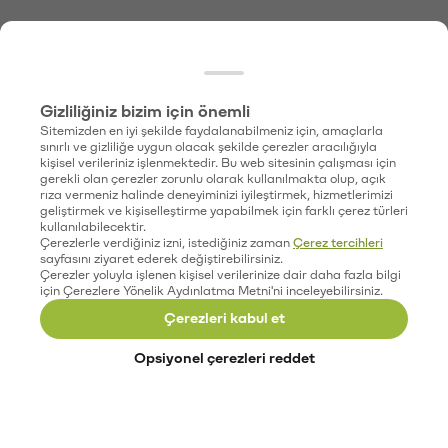
Gizliliğiniz bizim için önemli
Sitemizden en iyi şekilde faydalanabilmeniz için, amaçlarla
sınırlı ve gizliliğe uygun olacak şekilde çerezler aracılığıyla
kişisel verileriniz işlenmektedir. Bu web sitesinin çalışması için
gerekli olan çerezler zorunlu olarak kullanılmakta olup, açık
rıza vermeniz halinde deneyiminizi iyileştirmek, hizmetlerimizi
geliştirmek ve kişiselleştirme yapabilmek için farklı çerez türleri
kullanılabilecektir.
Çerezlerle verdiğiniz izni, istediğiniz zaman
Çerez tercihleri
sayfasını ziyaret ederek değiştirebilirsiniz.
Çerezler yoluyla işlenen kişisel verilerinize dair daha fazla bilgi
için Çerezlere Yönelik Aydınlatma Metni'ni inceleyebilirsiniz.
Çerezleri kabul et
Opsiyonel çerezleri reddet