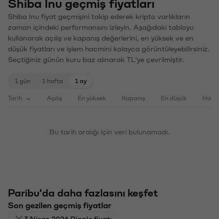
Shiba Inu geçmiş fiyatları
Shiba Inu fiyat geçmişini takip ederek kripto varlıkların
zaman içindeki performansını izleyin. Aşağıdaki tabloyu
kullanarak açılış ve kapanış değerlerini, en yüksek ve en
düşük fiyatları ve işlem hacmini kolayca görüntüleyebilirsiniz.
Seçtiğiniz günün kuru baz alınarak TL'ye çevrilmiştir.
1 gün
1 hafta
1 ay
Tarih
Açılış
En yüksek
Kapanış
En düşük
Haci
Bu tarih aralığı için veri bulunamadı.
Paribu'da daha fazlasını keşfet
Son gezilen geçmiş fiyatlar
3 Nisan 2026 Ripple fiyatı