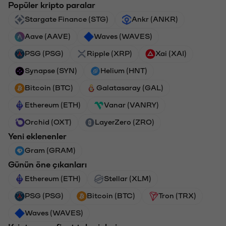
Popüler kripto paralar
Stargate Finance (STG)
Ankr (ANKR)
Aave (AAVE)
Waves (WAVES)
PSG (PSG)
Ripple (XRP)
Xai (XAI)
Synapse (SYN)
Helium (HNT)
Bitcoin (BTC)
Galatasaray (GAL)
Ethereum (ETH)
Vanar (VANRY)
Orchid (OXT)
LayerZero (ZRO)
Yeni eklenenler
Gram (GRAM)
Günün öne çıkanları
Ethereum (ETH)
Stellar (XLM)
PSG (PSG)
Bitcoin (BTC)
Tron (TRX)
Waves (WAVES)