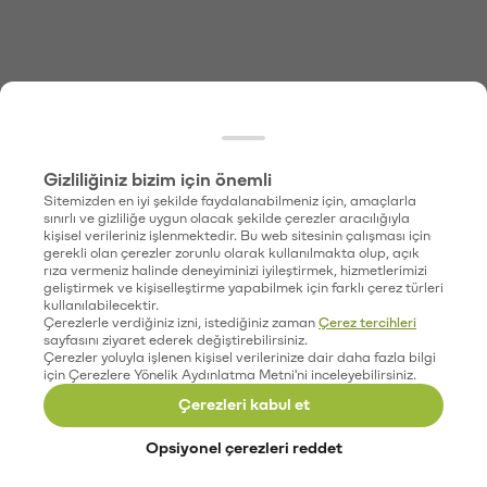
Gizliliğiniz bizim için önemli
Sitemizden en iyi şekilde faydalanabilmeniz için, amaçlarla
sınırlı ve gizliliğe uygun olacak şekilde çerezler aracılığıyla
kişisel verileriniz işlenmektedir. Bu web sitesinin çalışması için
gerekli olan çerezler zorunlu olarak kullanılmakta olup, açık
rıza vermeniz halinde deneyiminizi iyileştirmek, hizmetlerimizi
geliştirmek ve kişiselleştirme yapabilmek için farklı çerez türleri
kullanılabilecektir.
Çerezlerle verdiğiniz izni, istediğiniz zaman
Çerez tercihleri
sayfasını ziyaret ederek değiştirebilirsiniz.
Çerezler yoluyla işlenen kişisel verilerinize dair daha fazla bilgi
için Çerezlere Yönelik Aydınlatma Metni'ni inceleyebilirsiniz.
Çerezleri kabul et
Opsiyonel çerezleri reddet