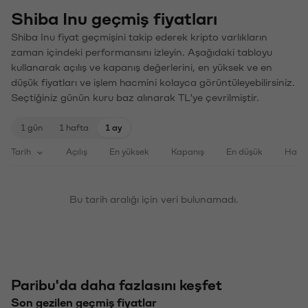
Shiba Inu geçmiş fiyatları
Shiba Inu fiyat geçmişini takip ederek kripto varlıkların
zaman içindeki performansını izleyin. Aşağıdaki tabloyu
kullanarak açılış ve kapanış değerlerini, en yüksek ve en
düşük fiyatları ve işlem hacmini kolayca görüntüleyebilirsiniz.
Seçtiğiniz günün kuru baz alınarak TL'ye çevrilmiştir.
1 gün
1 hafta
1 ay
Tarih
Açılış
En yüksek
Kapanış
En düşük
Haci
Bu tarih aralığı için veri bulunamadı.
Paribu'da daha fazlasını keşfet
Son gezilen geçmiş fiyatlar