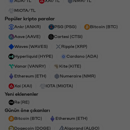
ADA/TL
XAI/TL
NMR/TL
MIOTA/TL
Popüler kripto paralar
Ankr (ANKR)
PSG (PSG)
Bitcoin (BTC)
Aave (AAVE)
Cartesi (CTSI)
Waves (WAVES)
Ripple (XRP)
Hyperliquid (HYPE)
Cardano (ADA)
Vanar (VANRY)
Kite (KITE)
Ethereum (ETH)
Numeraire (NMR)
Xai (XAI)
IOTA (MIOTA)
Yeni eklenenler
Re (RE)
Günün öne çıkanları
Bitcoin (BTC)
Ethereum (ETH)
Dogecoin (DOGE)
Algorand (ALGO)