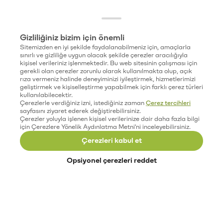
Gizliliğiniz bizim için önemli
Sitemizden en iyi şekilde faydalanabilmeniz için, amaçlarla
sınırlı ve gizliliğe uygun olacak şekilde çerezler aracılığıyla
kişisel verileriniz işlenmektedir. Bu web sitesinin çalışması için
gerekli olan çerezler zorunlu olarak kullanılmakta olup, açık
rıza vermeniz halinde deneyiminizi iyileştirmek, hizmetlerimizi
geliştirmek ve kişiselleştirme yapabilmek için farklı çerez türleri
kullanılabilecektir.
Çerezlerle verdiğiniz izni, istediğiniz zaman
Çerez tercihleri
sayfasını ziyaret ederek değiştirebilirsiniz.
Çerezler yoluyla işlenen kişisel verilerinize dair daha fazla bilgi
için Çerezlere Yönelik Aydınlatma Metni'ni inceleyebilirsiniz.
Çerezleri kabul et
Opsiyonel çerezleri reddet