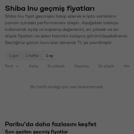
Shiba Inu geçmiş fiyatları
Shiba Inu fiyat geçmişini takip ederek kripto varlıkların
zaman içindeki performansını izleyin. Aşağıdaki tabloyu
kullanarak açılış ve kapanış değerlerini, en yüksek ve en
düşük fiyatları ve işlem hacmini kolayca görüntüleyebilirsiniz.
Seçtiğiniz günün kuru baz alınarak TL'ye çevrilmiştir.
1 gün
1 hafta
1 ay
Tarih
Açılış
En yüksek
Kapanış
En düşük
Haci
Bu tarih aralığı için veri bulunamadı.
Paribu'da daha fazlasını keşfet
Son gezilen geçmiş fiyatlar