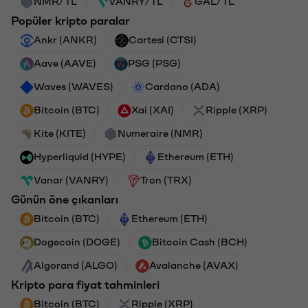
NMR/TL
VANRY/TL
GAL/TL
Popüler kripto paralar
Ankr (ANKR)
Cartesi (CTSI)
Aave (AAVE)
PSG (PSG)
Waves (WAVES)
Cardano (ADA)
Bitcoin (BTC)
Xai (XAI)
Ripple (XRP)
Kite (KITE)
Numeraire (NMR)
Hyperliquid (HYPE)
Ethereum (ETH)
Vanar (VANRY)
Tron (TRX)
Günün öne çıkanları
Bitcoin (BTC)
Ethereum (ETH)
Dogecoin (DOGE)
Bitcoin Cash (BCH)
Algorand (ALGO)
Avalanche (AVAX)
Kripto para fiyat tahminleri
Bitcoin (BTC)
Ripple (XRP)