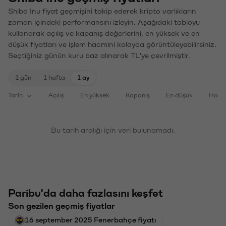
Shiba Inu fiyat geçmişini takip ederek kripto varlıkların
zaman içindeki performansını izleyin. Aşağıdaki tabloyu
kullanarak açılış ve kapanış değerlerini, en yüksek ve en
düşük fiyatları ve işlem hacmini kolayca görüntüleyebilirsiniz.
Seçtiğiniz günün kuru baz alınarak TL'ye çevrilmiştir.
1 gün
1 hafta
1 ay
Tarih
Açılış
En yüksek
Kapanış
En düşük
Haci
Bu tarih aralığı için veri bulunamadı.
Paribu'da daha fazlasını keşfet
Son gezilen geçmiş fiyatlar
16 september 2025 Fenerbahçe fiyatı