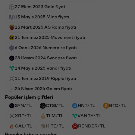
27 Ekim 2023 Gala fiyatı
13 Mayıs 2025 Mina fiyatı
13 Mart 2025 AS Roma fiyatı
21 Temmuz 2025 Movement fiyatı
6 Ocak 2026 Numeraire fiyatı
28 Kasım 2024 Synapse fiyatı
14 Mayıs 2025 Vanar fiyatı
11 Temmuz 2019 Ripple fiyatı
26 Nisan 2026 Golem fiyatı
Popüler işlem çiftleri
SYN/TL
CTSI/TL
HNT/TL
BTC/TL
XRP/TL
TLM/TL
VANRY/TL
GAL/TL
KITE/TL
RENDER/TL
Popüler kripto paralar