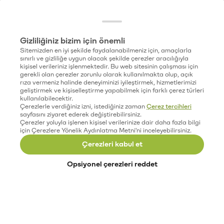
Gizliliğiniz bizim için önemli
Sitemizden en iyi şekilde faydalanabilmeniz için, amaçlarla
sınırlı ve gizliliğe uygun olacak şekilde çerezler aracılığıyla
kişisel verileriniz işlenmektedir. Bu web sitesinin çalışması için
gerekli olan çerezler zorunlu olarak kullanılmakta olup, açık
rıza vermeniz halinde deneyiminizi iyileştirmek, hizmetlerimizi
geliştirmek ve kişiselleştirme yapabilmek için farklı çerez türleri
kullanılabilecektir.
Çerezlerle verdiğiniz izni, istediğiniz zaman
Çerez tercihleri
sayfasını ziyaret ederek değiştirebilirsiniz.
Çerezler yoluyla işlenen kişisel verilerinize dair daha fazla bilgi
için Çerezlere Yönelik Aydınlatma Metni'ni inceleyebilirsiniz.
Çerezleri kabul et
Opsiyonel çerezleri reddet