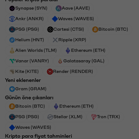
Synapse (SYN)
Aave (AAVE)
Ankr (ANKR)
Waves (WAVES)
PSG (PSG)
Cartesi (CTSI)
Bitcoin (BTC)
Helium (HNT)
Ripple (XRP)
Alien Worlds (TLM)
Ethereum (ETH)
Vanar (VANRY)
Galatasaray (GAL)
Kite (KITE)
Render (RENDER)
Yeni eklenenler
Gram (GRAM)
Günün öne çıkanları
Bitcoin (BTC)
Ethereum (ETH)
PSG (PSG)
Stellar (XLM)
Tron (TRX)
Waves (WAVES)
Kripto para fiyat tahminleri