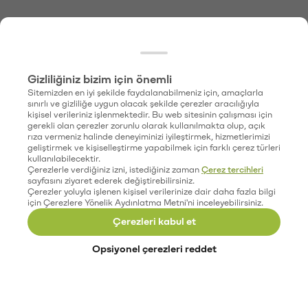
Gizliliğiniz bizim için önemli
Sitemizden en iyi şekilde faydalanabilmeniz için, amaçlarla
sınırlı ve gizliliğe uygun olacak şekilde çerezler aracılığıyla
kişisel verileriniz işlenmektedir. Bu web sitesinin çalışması için
gerekli olan çerezler zorunlu olarak kullanılmakta olup, açık
rıza vermeniz halinde deneyiminizi iyileştirmek, hizmetlerimizi
geliştirmek ve kişiselleştirme yapabilmek için farklı çerez türleri
kullanılabilecektir.
Çerezlerle verdiğiniz izni, istediğiniz zaman
Çerez tercihleri
sayfasını ziyaret ederek değiştirebilirsiniz.
Çerezler yoluyla işlenen kişisel verilerinize dair daha fazla bilgi
için Çerezlere Yönelik Aydınlatma Metni'ni inceleyebilirsiniz.
Çerezleri kabul et
Opsiyonel çerezleri reddet