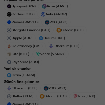
Synapse (SYN)
Aave (AAVE)
Cartesi (CTSI)
Ankr (ANKR)
Waves (WAVES)
PSG (PSG)
Stargate Finance (STG)
Bitcoin (BTC)
Ripple (XRP)
Helium (HNT)
Galatasaray (GAL)
Ethereum (ETH)
Kite (KITE)
Vanar (VANRY)
LayerZero (ZRO)
Yeni eklenenler
Gram (GRAM)
Günün öne çıkanları
Ethereum (ETH)
PSG (PSG)
Stellar (XLM)
Bitcoin (BTC)
Tron (TRX)
Waves (WAVES)