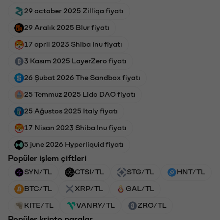
29 october 2025 Zilliqa fiyatı
29 Aralık 2025 Blur fiyatı
17 april 2023 Shiba Inu fiyatı
3 Kasım 2025 LayerZero fiyatı
26 Şubat 2026 The Sandbox fiyatı
25 Temmuz 2025 Lido DAO fiyatı
25 Ağustos 2025 Italy fiyatı
17 Nisan 2023 Shiba Inu fiyatı
5 june 2026 Hyperliquid fiyatı
Popüler işlem çiftleri
SYN/TL
CTSI/TL
STG/TL
HNT/TL
BTC/TL
XRP/TL
GAL/TL
KITE/TL
VANRY/TL
ZRO/TL
Popüler kripto paralar