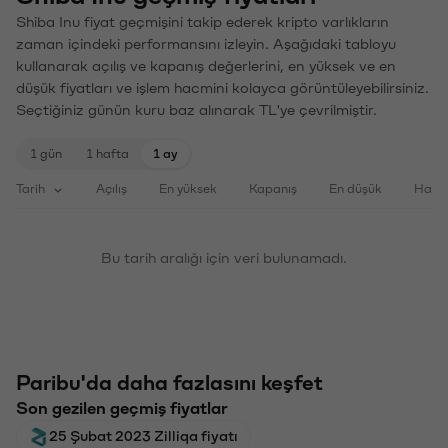
Shiba Inu fiyat geçmişini takip ederek kripto varlıkların
zaman içindeki performansını izleyin. Aşağıdaki tabloyu
kullanarak açılış ve kapanış değerlerini, en yüksek ve en
düşük fiyatları ve işlem hacmini kolayca görüntüleyebilirsiniz.
Seçtiğiniz günün kuru baz alınarak TL'ye çevrilmiştir.
1 gün
1 hafta
1 ay
Tarih
Açılış
En yüksek
Kapanış
En düşük
Haci
Bu tarih aralığı için veri bulunamadı.
Paribu'da daha fazlasını keşfet
Son gezilen geçmiş fiyatlar
25 Şubat 2023 Zilliqa fiyatı