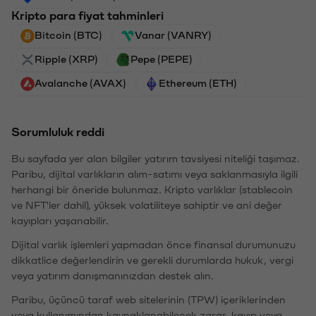
Kripto para fiyat tahminleri
Bitcoin (BTC)
Vanar (VANRY)
Ripple (XRP)
Pepe (PEPE)
Avalanche (AVAX)
Ethereum (ETH)
Sorumluluk reddi
Bu sayfada yer alan bilgiler yatırım tavsiyesi niteliği taşımaz.
Paribu, dijital varlıkların alım-satımı veya saklanmasıyla ilgili
herhangi bir öneride bulunmaz. Kripto varlıklar (stablecoin
ve NFT'ler dahil), yüksek volatiliteye sahiptir ve ani değer
kayıpları yaşanabilir.
Dijital varlık işlemleri yapmadan önce finansal durumunuzu
dikkatlice değerlendirin ve gerekli durumlarda hukuk, vergi
veya yatırım danışmanınızdan destek alın.
Paribu, üçüncü taraf web sitelerinin (TPW) içeriklerinden
veya kullanımından kaynaklanabilecek zarar, kayıp veya