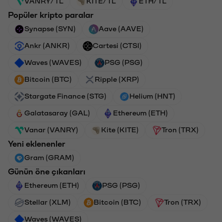
VANRY/TL
KITE/TL
ETH/TL
Popüler kripto paralar
Synapse (SYN)
Aave (AAVE)
Ankr (ANKR)
Cartesi (CTSI)
Waves (WAVES)
PSG (PSG)
Bitcoin (BTC)
Ripple (XRP)
Stargate Finance (STG)
Helium (HNT)
Galatasaray (GAL)
Ethereum (ETH)
Vanar (VANRY)
Kite (KITE)
Tron (TRX)
Yeni eklenenler
Gram (GRAM)
Günün öne çıkanları
Ethereum (ETH)
PSG (PSG)
Stellar (XLM)
Bitcoin (BTC)
Tron (TRX)
Waves (WAVES)