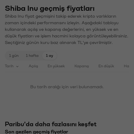
Shiba Inu geçmiş fiyatları
Shiba Inu fiyat geçmişini takip ederek kripto varlıkların
zaman içindeki performansını izleyin. Aşağıdaki tabloyu
kullanarak açılış ve kapanış değerlerini, en yüksek ve en
düşük fiyatları ve işlem hacmini kolayca görüntüleyebilirsiniz.
Seçtiğiniz günün kuru baz alınarak TL'ye çevrilmiştir.
1 gün
1 hafta
1 ay
Tarih
Açılış
En yüksek
Kapanış
En düşük
Haci
Bu tarih aralığı için veri bulunamadı.
Paribu'da daha fazlasını keşfet
Son gezilen geçmiş fiyatlar