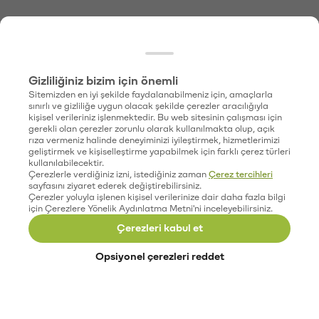
Gizliliğiniz bizim için önemli
Sitemizden en iyi şekilde faydalanabilmeniz için, amaçlarla
sınırlı ve gizliliğe uygun olacak şekilde çerezler aracılığıyla
kişisel verileriniz işlenmektedir. Bu web sitesinin çalışması için
gerekli olan çerezler zorunlu olarak kullanılmakta olup, açık
rıza vermeniz halinde deneyiminizi iyileştirmek, hizmetlerimizi
geliştirmek ve kişiselleştirme yapabilmek için farklı çerez türleri
kullanılabilecektir.
Çerezlerle verdiğiniz izni, istediğiniz zaman
Çerez tercihleri
sayfasını ziyaret ederek değiştirebilirsiniz.
Çerezler yoluyla işlenen kişisel verilerinize dair daha fazla bilgi
için Çerezlere Yönelik Aydınlatma Metni'ni inceleyebilirsiniz.
Çerezleri kabul et
Opsiyonel çerezleri reddet