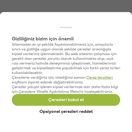
Gizliliğiniz bizim için önemli
Sitemizden en iyi şekilde faydalanabilmeniz için, amaçlarla
sınırlı ve gizliliğe uygun olacak şekilde çerezler aracılığıyla
kişisel verileriniz işlenmektedir. Bu web sitesinin çalışması için
gerekli olan çerezler zorunlu olarak kullanılmakta olup, açık
rıza vermeniz halinde deneyiminizi iyileştirmek, hizmetlerimizi
geliştirmek ve kişiselleştirme yapabilmek için farklı çerez türleri
kullanılabilecektir.
Çerezlerle verdiğiniz izni, istediğiniz zaman
Çerez tercihleri
sayfasını ziyaret ederek değiştirebilirsiniz.
Çerezler yoluyla işlenen kişisel verilerinize dair daha fazla bilgi
için Çerezlere Yönelik Aydınlatma Metni'ni inceleyebilirsiniz.
Çerezleri kabul et
Opsiyonel çerezleri reddet