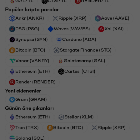
GAL/TL
CTSI/TL
RENDER/TL
Popüler kripto paralar
Ankr (ANKR)
Ripple (XRP)
Aave (AAVE)
PSG (PSG)
Waves (WAVES)
Xai (XAI)
Synapse (SYN)
Cardano (ADA)
Bitcoin (BTC)
Stargate Finance (STG)
Vanar (VANRY)
Galatasaray (GAL)
Ethereum (ETH)
Cartesi (CTSI)
Render (RENDER)
Yeni eklenenler
Gram (GRAM)
Günün öne çıkanları
Ethereum (ETH)
Stellar (XLM)
Tron (TRX)
Bitcoin (BTC)
Ripple (XRP)
Solana (SOL)