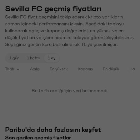
Sevilla FC geçmiş fiyatları
Sevilla FC fiyat geçmişini takip ederek kripto varlıkların
zaman içindeki performansını izleyin. Aşağıdaki tabloyu
kullanarak açılış ve kapanış değerlerini, en yüksek ve en
düşük fiyatları ve işlem hacmini kolayca görüntüleyebilirsiniz.
Seçtiğiniz günün kuru baz alınarak TL'ye çevrilmiştir.
1 gün
1 hafta
1 ay
Tarih
Açılış
En yüksek
Kapanış
En düşük
Haci
Bu tarih aralığı için veri bulunamadı.
Paribu'da daha fazlasını keşfet
Son gezilen geçmiş fiyatlar