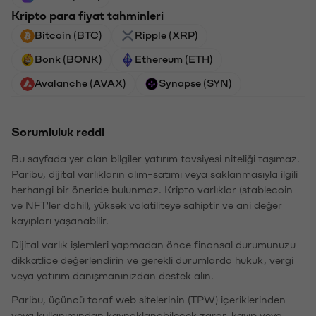
Kripto para fiyat tahminleri
Bitcoin (BTC)
Ripple (XRP)
Bonk (BONK)
Ethereum (ETH)
Avalanche (AVAX)
Synapse (SYN)
Sorumluluk reddi
Bu sayfada yer alan bilgiler yatırım tavsiyesi niteliği taşımaz.
Paribu, dijital varlıkların alım-satımı veya saklanmasıyla ilgili
herhangi bir öneride bulunmaz. Kripto varlıklar (stablecoin
ve NFT'ler dahil), yüksek volatiliteye sahiptir ve ani değer
kayıpları yaşanabilir.
Dijital varlık işlemleri yapmadan önce finansal durumunuzu
dikkatlice değerlendirin ve gerekli durumlarda hukuk, vergi
veya yatırım danışmanınızdan destek alın.
Paribu, üçüncü taraf web sitelerinin (TPW) içeriklerinden
veya kullanımından kaynaklanabilecek zarar, kayıp veya