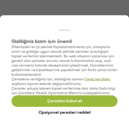
Gizliliğiniz bizim için önemli
Sitemizden en iyi şekilde faydalanabilmeniz için, amaçlarla
sınırlı ve gizliliğe uygun olacak şekilde çerezler aracılığıyla
kişisel verileriniz işlenmektedir. Bu web sitesinin çalışması için
gerekli olan çerezler zorunlu olarak kullanılmakta olup, açık
rıza vermeniz halinde deneyiminizi iyileştirmek, hizmetlerimizi
geliştirmek ve kişiselleştirme yapabilmek için farklı çerez türleri
kullanılabilecektir.
Çerezlerle verdiğiniz izni, istediğiniz zaman
Çerez tercihleri
sayfasını ziyaret ederek değiştirebilirsiniz.
Çerezler yoluyla işlenen kişisel verilerinize dair daha fazla bilgi
için Çerezlere Yönelik Aydınlatma Metni'ni inceleyebilirsiniz.
Çerezleri kabul et
Opsiyonel çerezleri reddet