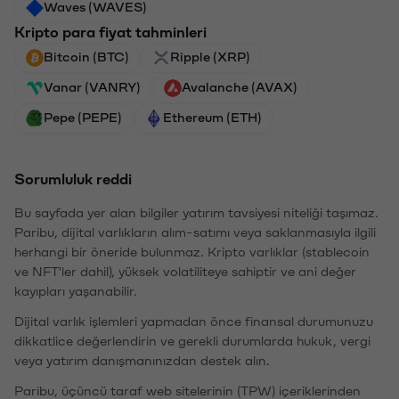
Waves (WAVES)
Kripto para fiyat tahminleri
Bitcoin (BTC)
Ripple (XRP)
Vanar (VANRY)
Avalanche (AVAX)
Pepe (PEPE)
Ethereum (ETH)
Sorumluluk reddi
Bu sayfada yer alan bilgiler yatırım tavsiyesi niteliği taşımaz.
Paribu, dijital varlıkların alım-satımı veya saklanmasıyla ilgili
herhangi bir öneride bulunmaz. Kripto varlıklar (stablecoin
ve NFT'ler dahil), yüksek volatiliteye sahiptir ve ani değer
kayıpları yaşanabilir.
Dijital varlık işlemleri yapmadan önce finansal durumunuzu
dikkatlice değerlendirin ve gerekli durumlarda hukuk, vergi
veya yatırım danışmanınızdan destek alın.
Paribu, üçüncü taraf web sitelerinin (TPW) içeriklerinden