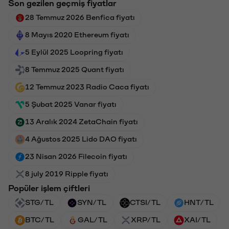
Son gezilen geçmiş fiyatlar
28 Temmuz 2026 Benfica fiyatı
8 Mayıs 2020 Ethereum fiyatı
5 Eylül 2025 Loopring fiyatı
8 Temmuz 2025 Quant fiyatı
12 Temmuz 2023 Radio Caca fiyatı
5 Şubat 2025 Vanar fiyatı
13 Aralık 2024 ZetaChain fiyatı
4 Ağustos 2025 Lido DAO fiyatı
23 Nisan 2026 Filecoin fiyatı
8 july 2019 Ripple fiyatı
Popüler işlem çiftleri
STG/TL
SYN/TL
CTSI/TL
HNT/TL
BTC/TL
GAL/TL
XRP/TL
XAI/TL