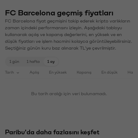
FC Barcelona geçmiş fiyatları
FC Barcelona fiyat geçmişini takip ederek kripto varlıkların
zaman içindeki performansını izleyin. Aşağıdaki tabloyu
kullanarak açılış ve kapanış değerlerini, en yüksek ve en
düşük fiyatları ve işlem hacmini kolayca görüntüleyebilirsiniz.
Seçtiğiniz günün kuru baz alınarak TL'ye çevrilmiştir.
1 gün
1 hafta
1 ay
Tarih
Açılış
En yüksek
Kapanış
En düşük
Haci
Bu tarih aralığı için veri bulunamadı.
Paribu'da daha fazlasını keşfet