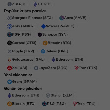
ZRO/TL
ETH/TL
Popüler kripto paralar
Stargate Finance (STG)
Aave (AAVE)
Ankr (ANKR)
Waves (WAVES)
PSG (PSG)
Synapse (SYN)
Cartesi (CTSI)
Bitcoin (BTC)
Ripple (XRP)
Helium (HNT)
Galatasaray (GAL)
Ethereum (ETH)
Xai (XAI)
LayerZero (ZRO)
Tron (TRX)
Yeni eklenenler
Gram (GRAM)
Günün öne çıkanları
Ethereum (ETH)
Stellar (XLM)
Bitcoin (BTC)
PSG (PSG)
Tron (TRX)