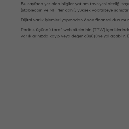
Bu sayfada yer alan bilgiler yatırım tavsiyesi niteliği ta
(stablecoin ve NFT'ler dahil), yüksek volatiliteye sahipti
Dijital varlık işlemleri yapmadan önce finansal durumu
Paribu, üçüncü taraf web sitelerinin (TPW) içeriklerin
varlıklarınızda kayıp veya değer düşüşüne yol açabilir. 