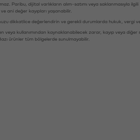
şımaz. Paribu, dijital varlıkların alım-satımı veya saklanmasıyla ilgi
r ve ani değer kayıpları yaşanabilir.
nuzu dikkatlice değerlendirin ve gerekli durumlarda hukuk, vergi v
den veya kullanımından kaynaklanabilecek zarar, kayıp veya diğer 
Bazı ürünler tüm bölgelerde sunulmayabilir.