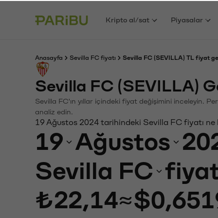
Kripto al/sat
Piyasalar
Anasayfa
Sevilla FC fiyatı
Sevilla FC (SEVILLA) TL fiyat g
Sevilla FC (SEVILLA) G
Sevilla FC'ın yıllar içindeki fiyat değişimini inceleyin.
analiz edin.
19 Ağustos 2024 tarihindeki Sevilla FC fiyatı ne
19
Ağustos
20
Sevilla FC
fiya
₺22,14
≈
$0,651