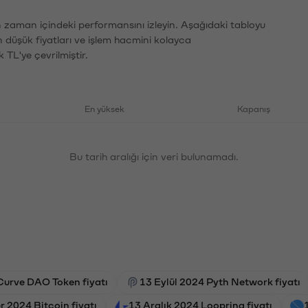
ın zaman içindeki performansını izleyin. Aşağıdaki tabloyu
n düşük fiyatları ve işlem hacmini kolayca
 TL'ye çevrilmiştir.
En yüksek
Kapanış
Bu tarih aralığı için veri bulunamadı.
Curve DAO Token fiyatı
13 Eylül 2024 Pyth Network fiyatı
 2024 Bitcoin fiyatı
13 Aralık 2024 Loopring fiyatı