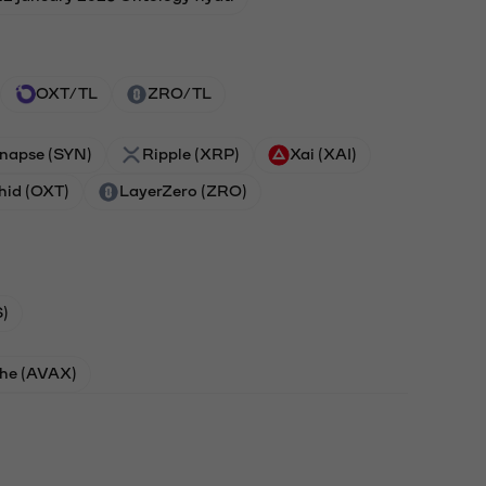
OXT/TL
ZRO/TL
napse (SYN)
Ripple (XRP)
Xai (XAI)
hid (OXT)
LayerZero (ZRO)
)
he (AVAX)