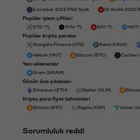
3 october 2023 PSG fiyatı
20 Aralık 2025 R
Popüler işlem çiftleri
STG/TL
SYN/TL
XAI/TL
HNT/
Popüler kripto paralar
Stargate Finance (STG)
Aave (AAVE)
Helium (HNT)
Bitcoin (BTC)
Cartesi 
Yeni eklenenler
Gram (GRAM)
Günün öne çıkanları
Ethereum (ETH)
Stellar (XLM)
Bitcoi
Kripto para fiyat tahminleri
Bitcoin (BTC)
Ripple (XRP)
Vanar (
Sorumluluk reddi