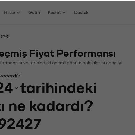
Hisse
Getiri
Keşfet
Destek
eçmişi
eçmiş Fiyat Performansı
 Performansını ve tarihindeki önemli dönüm noktalarını daha iyi
 kadardı?
24
tarihindeki
tı ne kadardı?
92427