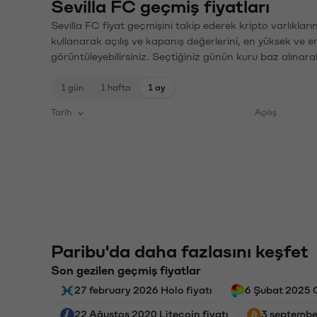
Sevilla FC geçmiş fiyatları
Sevilla FC fiyat geçmişini takip ederek kripto varlıklar
kullanarak açılış ve kapanış değerlerini, en yüksek ve e
görüntüleyebilirsiniz. Seçtiğiniz günün kuru baz alınarak
1 gün
1 hafta
1 ay
Tarih
Açılış
Paribu'da daha fazlasını keşfet
Son gezilen geçmiş fiyatlar
27 february 2026 Holo fiyatı
6 Şubat 2025 
22 Ağustos 2020 Litecoin fiyatı
3 september