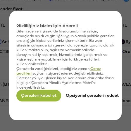
ender fiyatı
TL
Gizliliğiniz bizim için önemli
XRP/TL
BTC/TL
CTSI/TL
GAL/TL
Sitemizden en iyi şekilde faydalanabilmeniz için,
amaçlarla sınırlı ve gizliliğe uygun olacak şekilde çerezler
aracılığıyla kişisel verileriniz işlenmektedir. Bu web
Ankr (ANKR)
Waves (WAVES)
PSG (PSG)
Sy
sitesinin çalışması için gerekli olan çerezler zorunlu olarak
kullanılmakta olup, açık rıza vermeniz halinde
(CTSI)
Galatasaray (GAL)
Ethereum (ETH)
Orc
deneyiminizi iyileştirmek, hizmetlerimizi geliştirmek ve
kişiselleştirme yapabilmek için farklı çerez türleri
kullanılabilecektir.
Çerezlerle verdiğiniz izni, istediğiniz zaman
Çerez
tercihleri
sayfasını ziyaret ederek değiştirebilirsiniz.
Çerezler yoluyla işlenen kişisel verilerinize dair daha fazla
bilgi için Çerezlere Yönelik Aydınlatma Metni'ni
n (BTC)
PSG (PSG)
Tron (TRX)
Waves (WAVES
inceleyebilirsiniz.
Çerezleri kabul et
Opsiyonel çerezleri reddet
VANRY)
Bonk (BONK)
Ethereum (ETH)
Avalanc