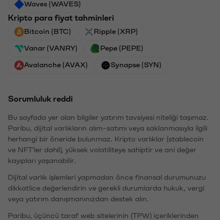
Waves (WAVES)
Kripto para fiyat tahminleri
Bitcoin (BTC)
Ripple (XRP)
Vanar (VANRY)
Pepe (PEPE)
Avalanche (AVAX)
Synapse (SYN)
Sorumluluk reddi
Bu sayfada yer alan bilgiler yatırım tavsiyesi niteliği taşımaz.
Paribu, dijital varlıkların alım-satımı veya saklanmasıyla ilgili
herhangi bir öneride bulunmaz. Kripto varlıklar (stablecoin
ve NFT'ler dahil), yüksek volatiliteye sahiptir ve ani değer
kayıpları yaşanabilir.
Dijital varlık işlemleri yapmadan önce finansal durumunuzu
dikkatlice değerlendirin ve gerekli durumlarda hukuk, vergi
veya yatırım danışmanınızdan destek alın.
Paribu, üçüncü taraf web sitelerinin (TPW) içeriklerinden