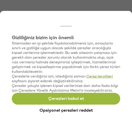
Gizliliğiniz bizim için önemli
Sitemizden en iyi şekilde faydalanabilmeniz için, amaçlarla
sınırlı ve gizliliğe uygun olacak şekilde çerezler aracılığıyla
kişisel verileriniz işlenmektedir. Bu web sitesinin çalışması için
gerekli olan çerezler zorunlu olarak kullanılmakta olup, açık
rıza vermeniz halinde deneyiminizi iyileştirmek, hizmetlerimizi
geliştirmek ve kişiselleştirme yapabilmek için farklı çerez türleri
kullanılabilecektir.
Çerezlerle verdiğiniz izni, istediğiniz zaman
Çerez tercihleri
sayfasını ziyaret ederek değiştirebilirsiniz.
Çerezler yoluyla işlenen kişisel verilerinize dair daha fazla bilgi
için Çerezlere Yönelik Aydınlatma Metni'ni inceleyebilirsiniz.
Çerezleri kabul et
Opsiyonel çerezleri reddet