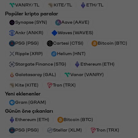
VANRY/TL
KITE/TL
ETH/TL
Popüler kripto paralar
Synapse (SYN)
Aave (AAVE)
Ankr (ANKR)
Waves (WAVES)
PSG (PSG)
Cartesi (CTSI)
Bitcoin (BTC)
Ripple (XRP)
Helium (HNT)
Stargate Finance (STG)
Ethereum (ETH)
Galatasaray (GAL)
Vanar (VANRY)
Kite (KITE)
Tron (TRX)
Yeni eklenenler
Gram (GRAM)
Günün öne çıkanları
Ethereum (ETH)
Bitcoin (BTC)
PSG (PSG)
Stellar (XLM)
Tron (TRX)