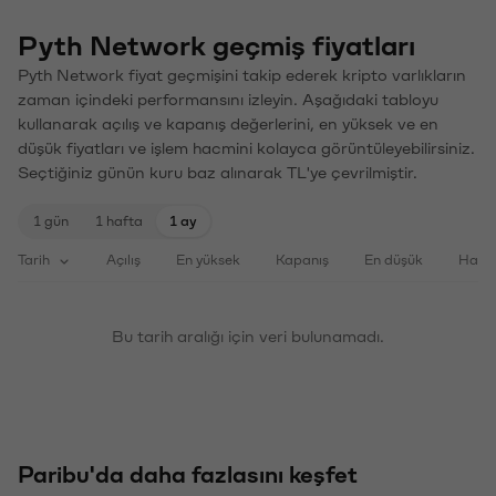
Pyth Network geçmiş fiyatları
Pyth Network fiyat geçmişini takip ederek kripto varlıkların
zaman içindeki performansını izleyin. Aşağıdaki tabloyu
kullanarak açılış ve kapanış değerlerini, en yüksek ve en
düşük fiyatları ve işlem hacmini kolayca görüntüleyebilirsiniz.
Seçtiğiniz günün kuru baz alınarak TL'ye çevrilmiştir.
1 gün
1 hafta
1 ay
Tarih
Açılış
En yüksek
Kapanış
En düşük
Haci
Bu tarih aralığı için veri bulunamadı.
Paribu'da daha fazlasını keşfet