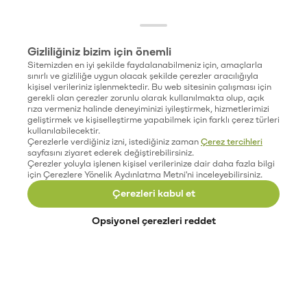
Gizliliğiniz bizim için önemli
Sitemizden en iyi şekilde faydalanabilmeniz için, amaçlarla
sınırlı ve gizliliğe uygun olacak şekilde çerezler aracılığıyla
kişisel verileriniz işlenmektedir. Bu web sitesinin çalışması için
gerekli olan çerezler zorunlu olarak kullanılmakta olup, açık
rıza vermeniz halinde deneyiminizi iyileştirmek, hizmetlerimizi
geliştirmek ve kişiselleştirme yapabilmek için farklı çerez türleri
kullanılabilecektir.
Çerezlerle verdiğiniz izni, istediğiniz zaman
Çerez tercihleri
sayfasını ziyaret ederek değiştirebilirsiniz.
Çerezler yoluyla işlenen kişisel verilerinize dair daha fazla bilgi
için Çerezlere Yönelik Aydınlatma Metni'ni inceleyebilirsiniz.
Çerezleri kabul et
Opsiyonel çerezleri reddet