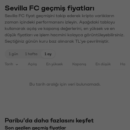
Sevilla FC geçmiş fiyatları
Sevilla FC fiyat geçmişini takip ederek kripto varlıkların
zaman içindeki performansını izleyin. Aşağıdaki tabloyu
kullanarak açılış ve kapanış değerlerini, en yüksek ve en
düşük fiyatları ve işlem hacmini kolayca görüntüleyebilirsiniz.
Seçtiğiniz günün kuru baz alınarak TL'ye çevrilmiştir.
1 gün
1 hafta
1 ay
Tarih
Açılış
En yüksek
Kapanış
En düşük
Haci
Bu tarih aralığı için veri bulunamadı.
Paribu'da daha fazlasını keşfet
Son gezilen geçmiş fiyatlar