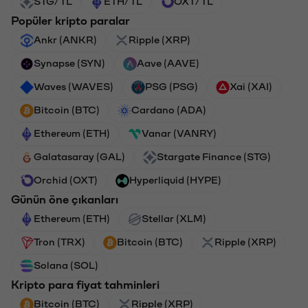
STG/TL
ETH/TL
OXT/TL
Popüler kripto paralar
Ankr (ANKR)
Ripple (XRP)
Synapse (SYN)
Aave (AAVE)
Waves (WAVES)
PSG (PSG)
Xai (XAI)
Bitcoin (BTC)
Cardano (ADA)
Ethereum (ETH)
Vanar (VANRY)
Galatasaray (GAL)
Stargate Finance (STG)
Orchid (OXT)
Hyperliquid (HYPE)
Günün öne çıkanları
Ethereum (ETH)
Stellar (XLM)
Tron (TRX)
Bitcoin (BTC)
Ripple (XRP)
Solana (SOL)
Kripto para fiyat tahminleri
Bitcoin (BTC)
Ripple (XRP)