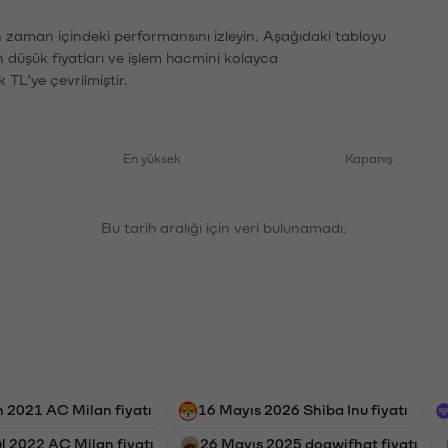
ın zaman içindeki performansını izleyin. Aşağıdaki tabloyu
n düşük fiyatları ve işlem hacmini kolayca
 TL'ye çevrilmiştir.
En yüksek
Kapanış
Bu tarih aralığı için veri bulunamadı.
n 2021 AC Milan fiyatı
16 Mayıs 2026 Shiba Inu fiyatı
l 2022 AC Milan fiyatı
26 Mayıs 2025 dogwifhat fiyatı