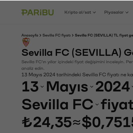
Kripto al/sat
Piyasalar
Anasayfa
Sevilla FC fiyatı
Sevilla FC (SEVILLA) TL fiyat g
Sevilla FC (SEVILLA) G
Sevilla FC'ın yıllar içindeki fiyat değişimini inceleyin.
analiz edin.
13 Mayıs 2024 tarihindeki Sevilla FC fiyatı ne k
13
Mayıs
2024
Sevilla FC
fiya
₺24,35
≈
$0,751