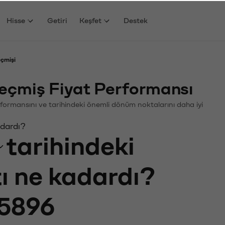
Hisse
Getiri
Keşfet
Destek
eçmişi
eçmiş Fiyat Performansı
 Performansını ve tarihindeki önemli dönüm noktalarını daha iyi
adardı?
tarihindeki
tı ne kadardı?
5896