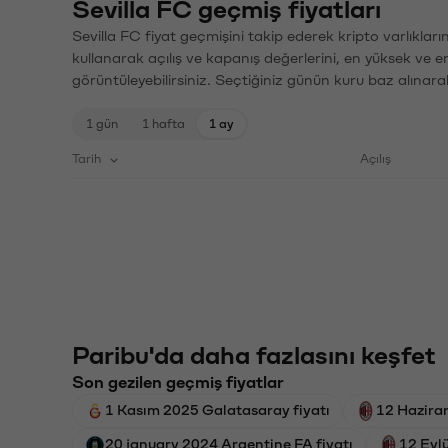
Sevilla FC geçmiş fiyatları
Sevilla FC fiyat geçmişini takip ederek kripto varlıklar
kullanarak açılış ve kapanış değerlerini, en yüksek ve e
görüntüleyebilirsiniz. Seçtiğiniz günün kuru baz alınarak
1 gün
1 hafta
1 ay
Tarih
Açılış
Paribu'da daha fazlasını keşfet
Son gezilen geçmiş fiyatlar
1 Kasım 2025 Galatasaray fiyatı
12 Hazira
20 january 2024 Argentine FA fiyatı
12 Eylü