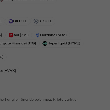
L
OXT/TL
STG/TL
S)
Xai (XAI)
Cardano (ADA)
argate Finance (STG)
Hyperliquid (HYPE)
P)
he (AVAX)
li herhangi bir öneride bulunmaz. Kripto varlıklar