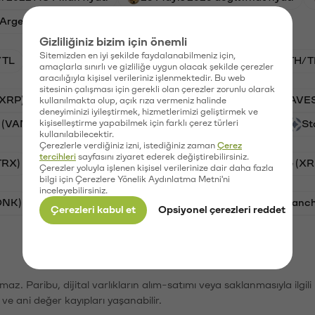
rgentine FA fiyatı
Gizliliğiniz bizim için önemli
Sitemizden en iyi şekilde faydalanabilmeniz için,
/TL
BTC/TL
VANRY/TL
GAL/TL
ETH/T
amaçlarla sınırlı ve gizliliğe uygun olacak şekilde çerezler
aracılığıyla kişisel verileriniz işlenmektedir. Bu web
sitesinin çalışması için gerekli olan çerezler zorunlu olarak
(XRP)
Aave (AAVE)
PSG (PSG)
Waves (WAVE
kullanılmakta olup, açık rıza vermeniz halinde
deneyiminizi iyileştirmek, hizmetlerimizi geliştirmek ve
 (VANRY)
kişiselleştirme yapabilmek için farklı çerez türleri
Galatasaray (GAL)
Orchid (OXT)
St
kullanılabilecektir.
Çerezlerle verdiğiniz izni, istediğiniz zaman
Çerez
tercihleri
sayfasını ziyaret ederek değiştirebilirsiniz.
TRX)
Bitcoin (BTC)
Cardano (ADA)
Ripple (XR
Çerezler yoluyla işlenen kişisel verilerinize dair daha fazla
bilgi için Çerezlere Yönelik Aydınlatma Metni'ni
inceleyebilirsiniz.
ONK)
Ethereum (ETH)
Synapse (SYN)
Avalanc
Çerezleri kabul et
Opsiyonel çerezleri reddet
şımaz. Paribu, dijital varlıkların alım-satımı veya saklanmasıyla ilgi
r ve ani değer kayıpları yaşanabilir.