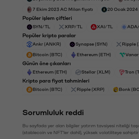
7 Ekim 2023 AC Milan fiyatı
20 Ocak 2024 A
Popüler işlem çiftleri
SYN/TL
XRP/TL
XAI/TL
ADA
Popüler kripto paralar
Ankr (ANKR)
Synapse (SYN)
Ripple 
Bitcoin (BTC)
Ethereum (ETH)
Vanar
Günün öne çıkanları
Ethereum (ETH)
Stellar (XLM)
Tron (
Kripto para fiyat tahminleri
Bitcoin (BTC)
Ripple (XRP)
Bonk (B
Sorumluluk reddi
Bu sayfada yer alan bilgiler yatırım tavsiyesi niteliği ta
(stablecoin ve NFT'ler dahil), yüksek volatiliteye sahipti