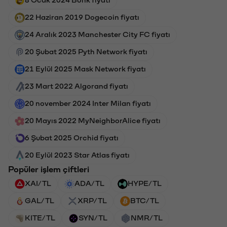
22 Haziran 2019 Dogecoin fiyatı
24 Aralık 2023 Manchester City FC fiyatı
20 Şubat 2025 Pyth Network fiyatı
21 Eylül 2025 Mask Network fiyatı
23 Mart 2022 Algorand fiyatı
20 november 2024 Inter Milan fiyatı
20 Mayıs 2022 MyNeighborAlice fiyatı
6 Şubat 2025 Orchid fiyatı
20 Eylül 2023 Star Atlas fiyatı
Popüler işlem çiftleri
XAI/TL
ADA/TL
HYPE/TL
GAL/TL
XRP/TL
BTC/TL
KITE/TL
SYN/TL
NMR/TL