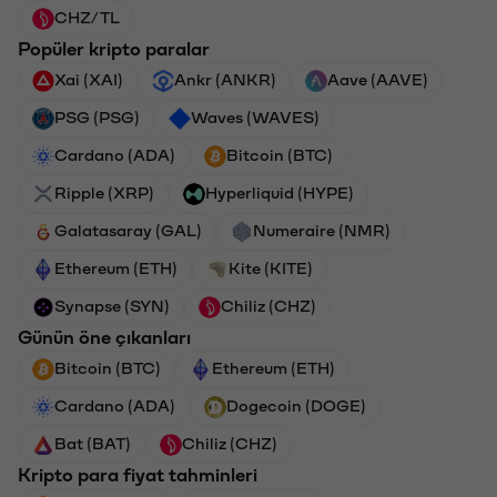
CHZ/TL
Popüler kripto paralar
Xai (XAI)
Ankr (ANKR)
Aave (AAVE)
PSG (PSG)
Waves (WAVES)
Cardano (ADA)
Bitcoin (BTC)
Ripple (XRP)
Hyperliquid (HYPE)
Galatasaray (GAL)
Numeraire (NMR)
Ethereum (ETH)
Kite (KITE)
Synapse (SYN)
Chiliz (CHZ)
Günün öne çıkanları
Bitcoin (BTC)
Ethereum (ETH)
Cardano (ADA)
Dogecoin (DOGE)
Bat (BAT)
Chiliz (CHZ)
Kripto para fiyat tahminleri