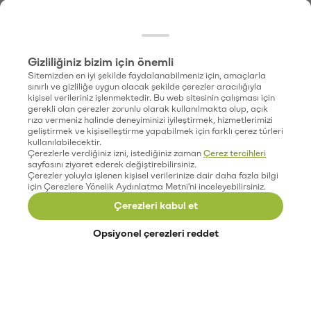
Gizliliğiniz bizim için önemli
Sitemizden en iyi şekilde faydalanabilmeniz için, amaçlarla
sınırlı ve gizliliğe uygun olacak şekilde çerezler aracılığıyla
kişisel verileriniz işlenmektedir. Bu web sitesinin çalışması için
gerekli olan çerezler zorunlu olarak kullanılmakta olup, açık
rıza vermeniz halinde deneyiminizi iyileştirmek, hizmetlerimizi
geliştirmek ve kişiselleştirme yapabilmek için farklı çerez türleri
kullanılabilecektir.
Çerezlerle verdiğiniz izni, istediğiniz zaman
Çerez tercihleri
sayfasını ziyaret ederek değiştirebilirsiniz.
Çerezler yoluyla işlenen kişisel verilerinize dair daha fazla bilgi
için Çerezlere Yönelik Aydınlatma Metni'ni inceleyebilirsiniz.
Çerezleri kabul et
Opsiyonel çerezleri reddet