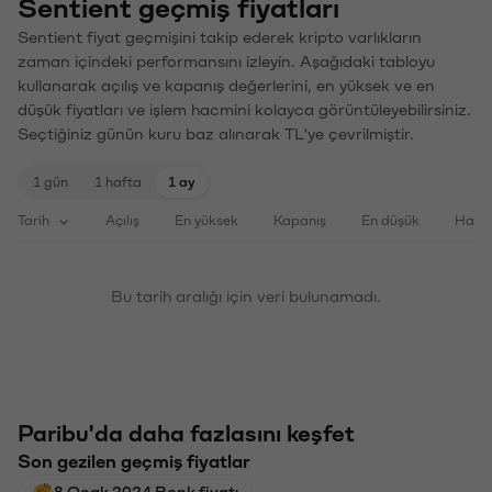
Sentient geçmiş fiyatları
Sentient fiyat geçmişini takip ederek kripto varlıkların
zaman içindeki performansını izleyin. Aşağıdaki tabloyu
kullanarak açılış ve kapanış değerlerini, en yüksek ve en
düşük fiyatları ve işlem hacmini kolayca görüntüleyebilirsiniz.
Seçtiğiniz günün kuru baz alınarak TL'ye çevrilmiştir.
1 gün
1 hafta
1 ay
Tarih
Açılış
En yüksek
Kapanış
En düşük
Haci
Bu tarih aralığı için veri bulunamadı.
Paribu'da daha fazlasını keşfet
Son gezilen geçmiş fiyatlar
8 Ocak 2024 Bonk fiyatı