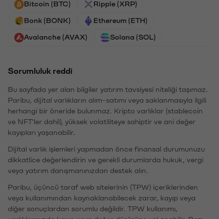
Bitcoin (BTC)
Ripple (XRP)
Bonk (BONK)
Ethereum (ETH)
Avalanche (AVAX)
Solana (SOL)
Sorumluluk reddi
Bu sayfada yer alan bilgiler yatırım tavsiyesi niteliği taşımaz.
Paribu, dijital varlıkların alım-satımı veya saklanmasıyla ilgili
herhangi bir öneride bulunmaz. Kripto varlıklar (stablecoin
ve NFT'ler dahil), yüksek volatiliteye sahiptir ve ani değer
kayıpları yaşanabilir.
Dijital varlık işlemleri yapmadan önce finansal durumunuzu
dikkatlice değerlendirin ve gerekli durumlarda hukuk, vergi
veya yatırım danışmanınızdan destek alın.
Paribu, üçüncü taraf web sitelerinin (TPW) içeriklerinden
veya kullanımından kaynaklanabilecek zarar, kayıp veya
diğer sonuçlardan sorumlu değildir. TPW kullanımı,
varlıklarınızda kayıp veya değer düşüşüne yol açabilir. Bazı