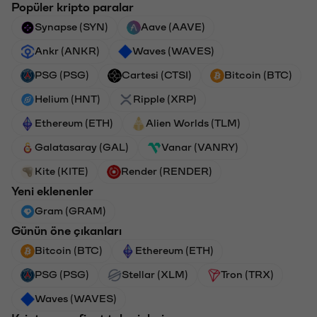
Popüler kripto paralar
Synapse (SYN)
Aave (AAVE)
Ankr (ANKR)
Waves (WAVES)
PSG (PSG)
Cartesi (CTSI)
Bitcoin (BTC)
Helium (HNT)
Ripple (XRP)
Ethereum (ETH)
Alien Worlds (TLM)
Galatasaray (GAL)
Vanar (VANRY)
Kite (KITE)
Render (RENDER)
Yeni eklenenler
Gram (GRAM)
Günün öne çıkanları
Bitcoin (BTC)
Ethereum (ETH)
PSG (PSG)
Stellar (XLM)
Tron (TRX)
Waves (WAVES)