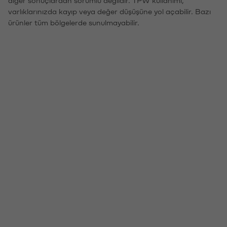
diğer sonuçlardan sorumlu değildir. TPW kullanımı,
varlıklarınızda kayıp veya değer düşüşüne yol açabilir. Bazı
ürünler tüm bölgelerde sunulmayabilir.