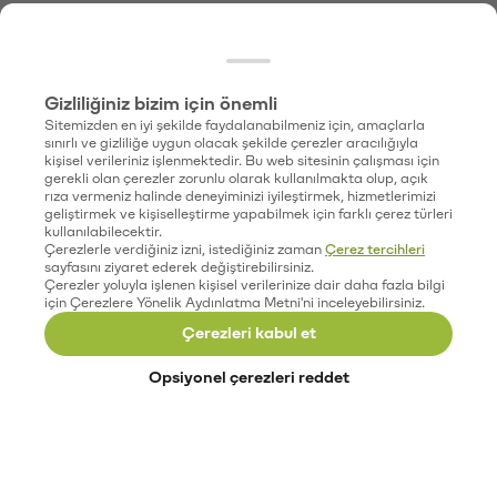
Gizliliğiniz bizim için önemli
Sitemizden en iyi şekilde faydalanabilmeniz için, amaçlarla
sınırlı ve gizliliğe uygun olacak şekilde çerezler aracılığıyla
kişisel verileriniz işlenmektedir. Bu web sitesinin çalışması için
gerekli olan çerezler zorunlu olarak kullanılmakta olup, açık
rıza vermeniz halinde deneyiminizi iyileştirmek, hizmetlerimizi
geliştirmek ve kişiselleştirme yapabilmek için farklı çerez türleri
kullanılabilecektir.
Çerezlerle verdiğiniz izni, istediğiniz zaman
Çerez tercihleri
sayfasını ziyaret ederek değiştirebilirsiniz.
Çerezler yoluyla işlenen kişisel verilerinize dair daha fazla bilgi
için Çerezlere Yönelik Aydınlatma Metni'ni inceleyebilirsiniz.
Çerezleri kabul et
Opsiyonel çerezleri reddet