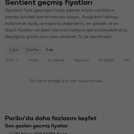
Sentient geçmiş fiyatları
Sentient fiyat geçmişini takip ederek kripto varlıkların
zaman içindeki performansını izleyin. Aşağıdaki tabloyu
kullanarak açılış ve kapanış değerlerini, en yüksek ve en
düşük fiyatları ve işlem hacmini kolayca görüntüleyebilirsiniz.
Seçtiğiniz günün kuru baz alınarak TL'ye çevrilmiştir.
1 gün
1 hafta
1 ay
Tarih
Açılış
En yüksek
Kapanış
En düşük
Haci
Bu tarih aralığı için veri bulunamadı.
Paribu'da daha fazlasını keşfet
Son gezilen geçmiş fiyatlar