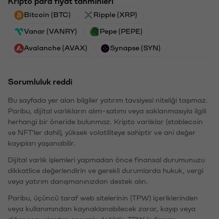
Kripto para fiyat tahminleri
Bitcoin (BTC)
Ripple (XRP)
Vanar (VANRY)
Pepe (PEPE)
Avalanche (AVAX)
Synapse (SYN)
Sorumluluk reddi
Bu sayfada yer alan bilgiler yatırım tavsiyesi niteliği taşımaz.
Paribu, dijital varlıkların alım-satımı veya saklanmasıyla ilgili
herhangi bir öneride bulunmaz. Kripto varlıklar (stablecoin
ve NFT'ler dahil), yüksek volatiliteye sahiptir ve ani değer
kayıpları yaşanabilir.
Dijital varlık işlemleri yapmadan önce finansal durumunuzu
dikkatlice değerlendirin ve gerekli durumlarda hukuk, vergi
veya yatırım danışmanınızdan destek alın.
Paribu, üçüncü taraf web sitelerinin (TPW) içeriklerinden
veya kullanımından kaynaklanabilecek zarar, kayıp veya