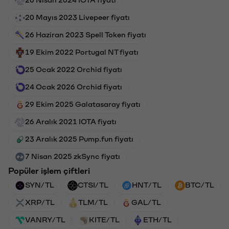
20 Nisan 2024 IOTA fiyatı
20 Mayıs 2023 Livepeer fiyatı
26 Haziran 2023 Spell Token fiyatı
19 Ekim 2022 Portugal NT fiyatı
25 Ocak 2022 Orchid fiyatı
24 Ocak 2026 Orchid fiyatı
29 Ekim 2025 Galatasaray fiyatı
26 Aralık 2021 IOTA fiyatı
23 Aralık 2025 Pump.fun fiyatı
7 Nisan 2025 zkSync fiyatı
Popüler işlem çiftleri
SYN/TL
CTSI/TL
HNT/TL
BTC/TL
XRP/TL
TLM/TL
GAL/TL
VANRY/TL
KITE/TL
ETH/TL