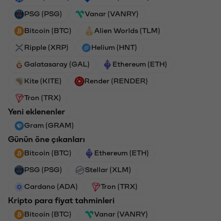
PSG (PSG)
Vanar (VANRY)
Bitcoin (BTC)
Alien Worlds (TLM)
Ripple (XRP)
Helium (HNT)
Galatasaray (GAL)
Ethereum (ETH)
Kite (KITE)
Render (RENDER)
Tron (TRX)
Yeni eklenenler
Gram (GRAM)
Günün öne çıkanları
Bitcoin (BTC)
Ethereum (ETH)
PSG (PSG)
Stellar (XLM)
Cardano (ADA)
Tron (TRX)
Kripto para fiyat tahminleri
Bitcoin (BTC)
Vanar (VANRY)