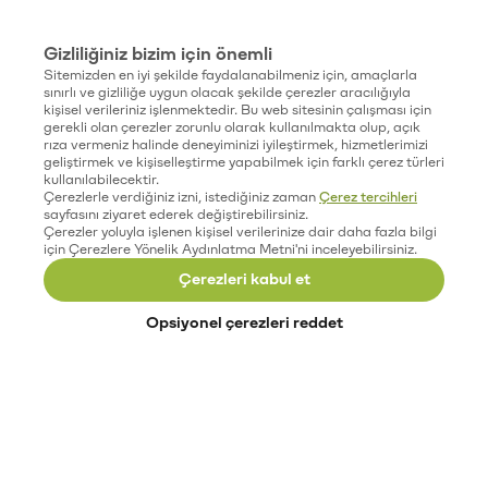
Gizliliğiniz bizim için önemli
Sitemizden en iyi şekilde faydalanabilmeniz için, amaçlarla
sınırlı ve gizliliğe uygun olacak şekilde çerezler aracılığıyla
kişisel verileriniz işlenmektedir. Bu web sitesinin çalışması için
gerekli olan çerezler zorunlu olarak kullanılmakta olup, açık
rıza vermeniz halinde deneyiminizi iyileştirmek, hizmetlerimizi
geliştirmek ve kişiselleştirme yapabilmek için farklı çerez türleri
kullanılabilecektir.
Çerezlerle verdiğiniz izni, istediğiniz zaman
Çerez tercihleri
sayfasını ziyaret ederek değiştirebilirsiniz.
Çerezler yoluyla işlenen kişisel verilerinize dair daha fazla bilgi
için Çerezlere Yönelik Aydınlatma Metni'ni inceleyebilirsiniz.
Çerezleri kabul et
Opsiyonel çerezleri reddet
Paribu’yu keşfet