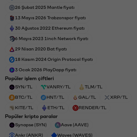
26 Şubat 2025 Mantle fiyatı
13 Mayıs 2026 Trabzonspor fiyatı
30 Ağustos 2022 Ethereum fiyatı
6 Mayıs 2023 1inch Network fiyatı
29 Nisan 2020 Bat fiyatı
18 Kasım 2024 Origin Protocol fiyatı
3 Ocak 2026 PlayDapp fiyatı
Popüler işlem çiftleri
SYN/TL
VANRY/TL
TLM/TL
BTC/TL
HNT/TL
GAL/TL
XRP/TL
KITE/TL
ETH/TL
RENDER/TL
Popüler kripto paralar
Synapse (SYN)
Aave (AAVE)
Ankr (ANKR)
Waves (WAVES)