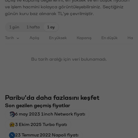
açılış ve kapanış değerlerini, en yüksek ve en düşük fiyatları
ve işlem hacmini kolayca görüntüleyebilirsiniz. Seçtiğiniz
günün kuru baz alınarak TL'ye çevrilmiştir.
1 gün
1 hafta
1 ay
Tarih
Açılış
En yüksek
Kapanış
En düşük
Haci
Bu tarih aralığı için veri bulunamadı.
Paribu'da daha fazlasını keşfet
Son gezilen geçmiş fiyatlar
6 may 2023 1inch Network fiyatı
3 Ekim 2025 Turbo fiyatı
23 Temmuz 2022 Napoli fiyatı