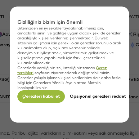
TL
HNT/TL
BTC/TL
GAL/TL
VANRY/T
Gizliliğiniz bizim için önemli
Sitemizden en iyi şekilde faydalanabilmeniz için,
amaçlarla sınırlı ve gizliliğe uygun olacak şekilde çerezler
Aave (AAVE)
PSG (PSG)
Waves (WAVES)
Ri
aracılığıyla kişisel verileriniz işlenmektedir. Bu web
sitesinin çalışması için gerekli olan çerezler zorunlu olarak
saray (GAL)
Ethereum (ETH)
Vanar (VANRY)
C
kullanılmakta olup, açık rıza vermeniz halinde
deneyiminizi iyileştirmek, hizmetlerimizi geliştirmek ve
kişiselleştirme yapabilmek için farklı çerez türleri
kullanılabilecektir.
Çerezlerle verdiğiniz izni, istediğiniz zaman
Çerez
tercihleri
sayfasını ziyaret ederek değiştirebilirsiniz.
Çerezler yoluyla işlenen kişisel verilerinize dair daha fazla
PSG)
Bitcoin (BTC)
Tron (TRX)
Waves (WAVES
bilgi için Çerezlere Yönelik Aydınlatma Metni'ni
inceleyebilirsiniz.
Çerezleri kabul et
Opsiyonel çerezleri reddet
VANRY)
Bonk (BONK)
Ethereum (ETH)
Avalanc
şımaz. Paribu, dijital varlıkların alım-satımı veya saklanmasıyla ilgi