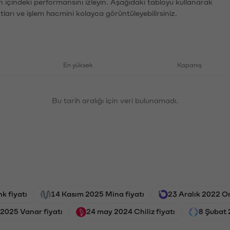
n içindeki performansını izleyin. Aşağıdaki tabloyu kullanarak
tları ve işlem hacmini kolayca görüntüleyebilirsiniz.
En yüksek
Kapanış
Bu tarih aralığı için veri bulunamadı.
k fiyatı
14 Kasım 2025 Mina fiyatı
23 Aralık 2022 Or
 2025 Vanar fiyatı
24 may 2024 Chiliz fiyatı
8 Şubat 