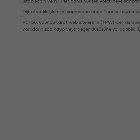
(stablecoin ve NFT'ler dahil), yüksek volatiliteye sahipti
Dijital varlık işlemleri yapmadan önce finansal durumu
Paribu, üçüncü taraf web sitelerinin (TPW) içeriklerin
varlıklarınızda kayıp veya değer düşüşüne yol açabilir. 