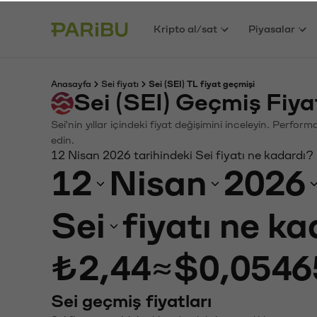
Kripto al/sat
Piyasalar
Anasayfa
Sei fiyatı
Sei (SEI) TL fiyat geçmişi
Sei (SEI) Geçmiş Fiy
Sei'nin yıllar içindeki fiyat değişimini inceleyin. Perfo
edin.
12 Nisan 2026 tarihindeki Sei fiyatı ne kadardı?
12
Nisan
2026
Sei
fiyatı ne k
₺2,44
≈
$0,0546
Sei geçmiş fiyatları