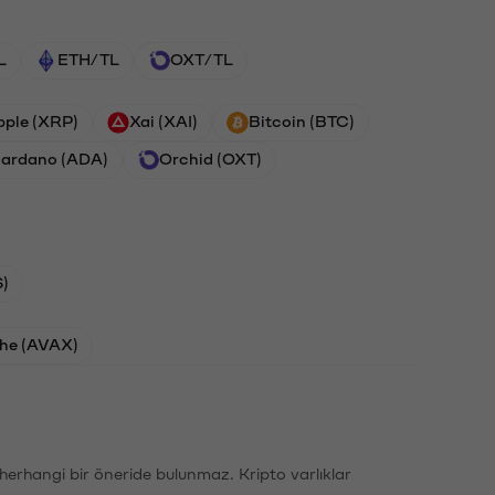
L
ETH/TL
OXT/TL
pple (XRP)
Xai (XAI)
Bitcoin (BTC)
ardano (ADA)
Orchid (OXT)
)
he (AVAX)
li herhangi bir öneride bulunmaz. Kripto varlıklar