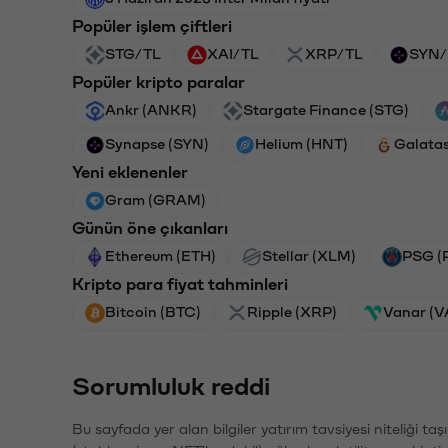
Popüler işlem çiftleri
STG/TL
XAI/TL
XRP/TL
SYN/
Popüler kripto paralar
Ankr (ANKR)
Stargate Finance (STG)
Synapse (SYN)
Helium (HNT)
Galata
Yeni eklenenler
Gram (GRAM)
Günün öne çıkanları
Ethereum (ETH)
Stellar (XLM)
PSG (
Kripto para fiyat tahminleri
Bitcoin (BTC)
Ripple (XRP)
Vanar (
Sorumluluk reddi
Bu sayfada yer alan bilgiler yatırım tavsiyesi niteliği ta