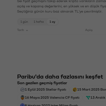
Sei fiyat geçmişini takip ederek kripto varlıkların zama
açılış ve kapanış değerlerini, en yüksek ve en düşük fiya
Seçtiğiniz günün kuru baz alınarak TL'ye çevrilmiştir.
1 gün
1 hafta
1 ay
Tarih
Açılış
Paribu'da daha fazlasını keşfet
Son gezilen geçmiş fiyatlar
1 Eylül 2025 Stellar fiyatı
15 Mart 2025 Bon
16 Mayıs 2025 Valencia CF fiyatı
13 Aralık
8 Haziran 2023 Inter Milan fiyatı