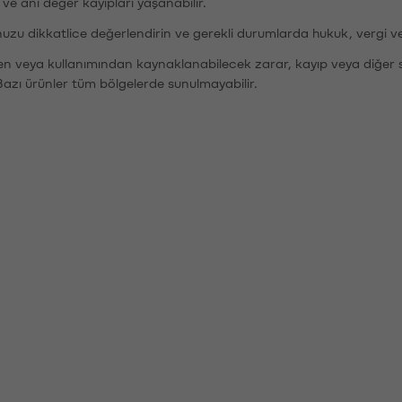
r ve ani değer kayıpları yaşanabilir.
nuzu dikkatlice değerlendirin ve gerekli durumlarda hukuk, vergi v
den veya kullanımından kaynaklanabilecek zarar, kayıp veya diğer 
Bazı ürünler tüm bölgelerde sunulmayabilir.