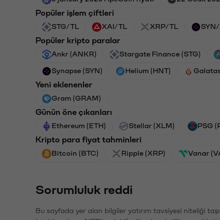
Popüler işlem çiftleri
STG/TL
XAI/TL
XRP/TL
SYN/
Popüler kripto paralar
Ankr (ANKR)
Stargate Finance (STG)
Synapse (SYN)
Helium (HNT)
Galata
Yeni eklenenler
Gram (GRAM)
Günün öne çıkanları
Ethereum (ETH)
Stellar (XLM)
PSG (
Kripto para fiyat tahminleri
Bitcoin (BTC)
Ripple (XRP)
Vanar (
Sorumluluk reddi
Bu sayfada yer alan bilgiler yatırım tavsiyesi niteliği ta