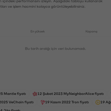
n içindeki performansını izleyin. Aşağıdaki tabloyu kullanarak
tları ve işlem hacmini kolayca görüntüleyebilirsiniz.
En yüksek
Kapanış
Bu tarih aralığı için veri bulunamadı.
5 Mantle fiyatı
12 Şubat 2023 MyNeighborAlice fiyatı
2025 VeChain fiyatı
19 Kasım 2022 Tron fiyatı
19 Ağ
 Jito fiyatı