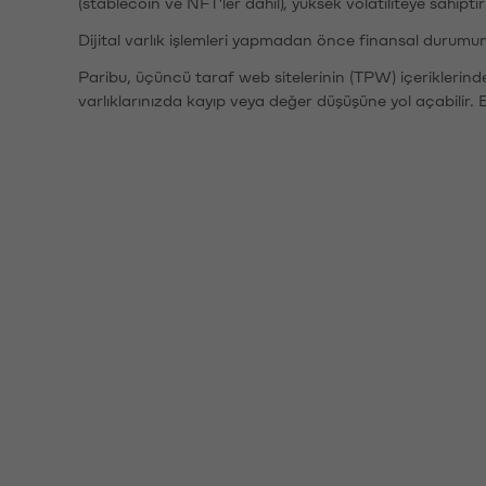
(stablecoin ve NFT'ler dahil), yüksek volatiliteye sahipti
Dijital varlık işlemleri yapmadan önce finansal durumu
Paribu, üçüncü taraf web sitelerinin (TPW) içeriklerin
varlıklarınızda kayıp veya değer düşüşüne yol açabilir. 