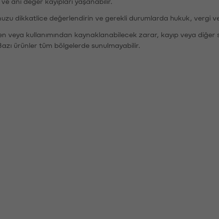
r ve ani değer kayıpları yaşanabilir.
nuzu dikkatlice değerlendirin ve gerekli durumlarda hukuk, vergi v
den veya kullanımından kaynaklanabilecek zarar, kayıp veya diğer 
Bazı ürünler tüm bölgelerde sunulmayabilir.