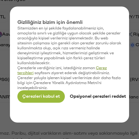
TL
HNT/TL
BTC/TL
GAL/TL
VANRY/T
Gizliliğiniz bizim için önemli
Sitemizden en iyi şekilde faydalanabilmeniz için,
amaçlarla sınırlı ve gizliliğe uygun olacak şekilde çerezler
Aave (AAVE)
PSG (PSG)
Waves (WAVES)
Ri
aracılığıyla kişisel verileriniz işlenmektedir. Bu web
sitesinin çalışması için gerekli olan çerezler zorunlu olarak
saray (GAL)
Ethereum (ETH)
Vanar (VANRY)
C
kullanılmakta olup, açık rıza vermeniz halinde
deneyiminizi iyileştirmek, hizmetlerimizi geliştirmek ve
kişiselleştirme yapabilmek için farklı çerez türleri
kullanılabilecektir.
Çerezlerle verdiğiniz izni, istediğiniz zaman
Çerez
tercihleri
sayfasını ziyaret ederek değiştirebilirsiniz.
Çerezler yoluyla işlenen kişisel verilerinize dair daha fazla
PSG)
Bitcoin (BTC)
Tron (TRX)
Ravencoin (RV
bilgi için Çerezlere Yönelik Aydınlatma Metni'ni
inceleyebilirsiniz.
Çerezleri kabul et
Opsiyonel çerezleri reddet
VANRY)
Bonk (BONK)
Ethereum (ETH)
Avalanc
şımaz. Paribu, dijital varlıkların alım-satımı veya saklanmasıyla ilgi