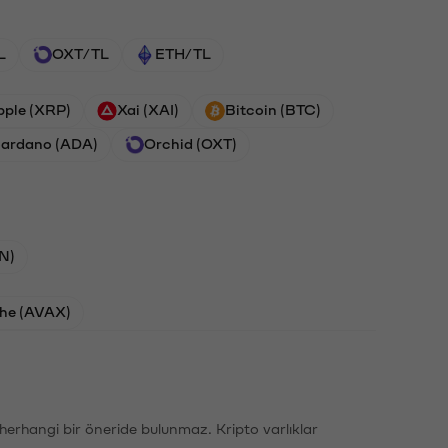
L
OXT/TL
ETH/TL
pple (XRP)
Xai (XAI)
Bitcoin (BTC)
ardano (ADA)
Orchid (OXT)
N)
he (AVAX)
li herhangi bir öneride bulunmaz. Kripto varlıklar