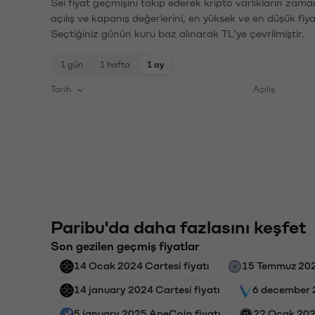
Sei fiyat geçmişini takip ederek kripto varlıkların zama
açılış ve kapanış değerlerini, en yüksek ve en düşük fiya
Seçtiğiniz günün kuru baz alınarak TL'ye çevrilmiştir.
1 gün
1 hafta
1 ay
Tarih
Açılış
Paribu'da daha fazlasını keşfet
Son gezilen geçmiş fiyatlar
14 Ocak 2024 Cartesi fiyatı
15 Temmuz 202
14 january 2024 Cartesi fiyatı
6 december 
5 january 2025 ApeCoin fiyatı
22 Ocak 2024