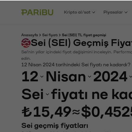
Kripto al/sat
Piyasalar
Anasayfa
Sei fiyatı
Sei (SEI) TL fiyat geçmişi
Sei (SEI) Geçmiş Fiy
Sei'nin yıllar içindeki fiyat değişimini inceleyin. Perfo
edin.
12 Nisan 2024 tarihindeki Sei fiyatı ne kadardı?
12
Nisan
2024
Sei
fiyatı ne k
₺15,49
≈
$0,452
Sei geçmiş fiyatları