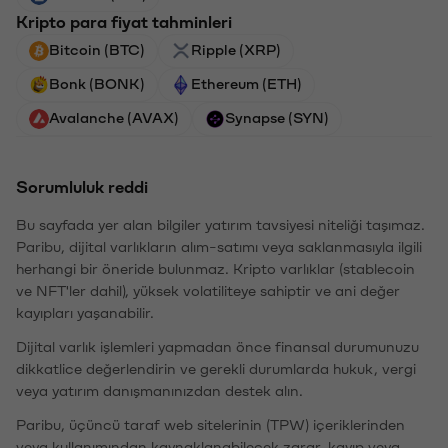
Kripto para fiyat tahminleri
Bitcoin (BTC)
Ripple (XRP)
Bonk (BONK)
Ethereum (ETH)
Avalanche (AVAX)
Synapse (SYN)
Sorumluluk reddi
Bu sayfada yer alan bilgiler yatırım tavsiyesi niteliği taşımaz.
Paribu, dijital varlıkların alım-satımı veya saklanmasıyla ilgili
herhangi bir öneride bulunmaz. Kripto varlıklar (stablecoin
ve NFT'ler dahil), yüksek volatiliteye sahiptir ve ani değer
kayıpları yaşanabilir.
Dijital varlık işlemleri yapmadan önce finansal durumunuzu
dikkatlice değerlendirin ve gerekli durumlarda hukuk, vergi
veya yatırım danışmanınızdan destek alın.
Paribu, üçüncü taraf web sitelerinin (TPW) içeriklerinden
veya kullanımından kaynaklanabilecek zarar, kayıp veya