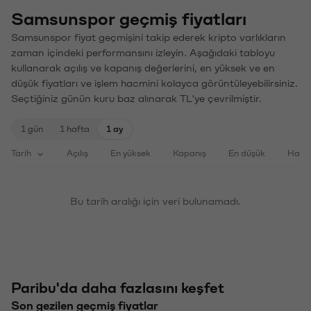
Samsunspor geçmiş fiyatları
Samsunspor fiyat geçmişini takip ederek kripto varlıkların
zaman içindeki performansını izleyin. Aşağıdaki tabloyu
kullanarak açılış ve kapanış değerlerini, en yüksek ve en
düşük fiyatları ve işlem hacmini kolayca görüntüleyebilirsiniz.
Seçtiğiniz günün kuru baz alınarak TL'ye çevrilmiştir.
1 gün
1 hafta
1 ay
Tarih
Açılış
En yüksek
Kapanış
En düşük
Haci
Bu tarih aralığı için veri bulunamadı.
Paribu'da daha fazlasını keşfet
Son gezilen geçmiş fiyatlar