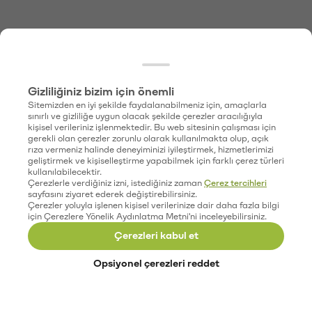
Gizliliğiniz bizim için önemli
Sitemizden en iyi şekilde faydalanabilmeniz için, amaçlarla
sınırlı ve gizliliğe uygun olacak şekilde çerezler aracılığıyla
kişisel verileriniz işlenmektedir. Bu web sitesinin çalışması için
gerekli olan çerezler zorunlu olarak kullanılmakta olup, açık
rıza vermeniz halinde deneyiminizi iyileştirmek, hizmetlerimizi
geliştirmek ve kişiselleştirme yapabilmek için farklı çerez türleri
kullanılabilecektir.
Çerezlerle verdiğiniz izni, istediğiniz zaman
Çerez tercihleri
sayfasını ziyaret ederek değiştirebilirsiniz.
Çerezler yoluyla işlenen kişisel verilerinize dair daha fazla bilgi
için Çerezlere Yönelik Aydınlatma Metni'ni inceleyebilirsiniz.
Çerezleri kabul et
Opsiyonel çerezleri reddet