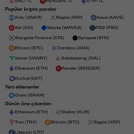
GAL/TL
RENDER/TL
ETH/TL
Popüler kripto paralar
Ankr (ANKR)
Ripple (XRP)
Aave (AAVE)
Xai (XAI)
Waves (WAVES)
PSG (PSG)
Stargate Finance (STG)
Synapse (SYN)
Bitcoin (BTC)
Cardano (ADA)
Vanar (VANRY)
Galatasaray (GAL)
Ethereum (ETH)
Render (RENDER)
Orchid (OXT)
Yeni eklenenler
Gram (GRAM)
Günün öne çıkanları
Ethereum (ETH)
Stellar (XLM)
Tron (TRX)
Bitcoin (BTC)
Ripple (XRP)
Litecoin (LTC)