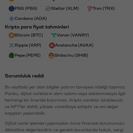
PSG (PSG)
Stellar (XLM)
Tron (TRX)
Cardano (ADA)
Kripto para fiyat tahminleri
Bitcoin (BTC)
Vanar (VANRY)
Ripple (XRP)
Avalanche (AVAX)
Pepe (PEPE)
Shiba Inu (SHIB)
Sorumluluk reddi
Bu sayfada yer alan bilgiler yatırım tavsiyesi niteliği taşımaz.
Paribu, dijital varlıkların alım-satımı veya saklanmasıyla ilgili
herhangi bir öneride bulunmaz. Kripto varlıklar (stablecoin
ve NFT'ler dahil), yüksek volatiliteye sahiptir ve ani değer
kayıpları yaşanabilir.
Dijital varlık işlemleri yapmadan önce finansal durumunuzu
dikkatlice değerlendirin ve gerekli durumlarda hukuk, vergi