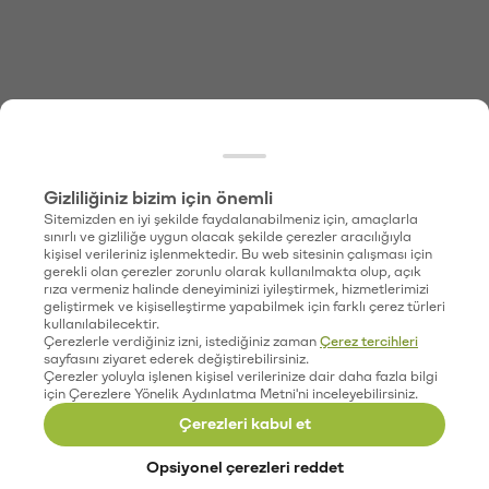
Gizliliğiniz bizim için önemli
Sitemizden en iyi şekilde faydalanabilmeniz için, amaçlarla
sınırlı ve gizliliğe uygun olacak şekilde çerezler aracılığıyla
kişisel verileriniz işlenmektedir. Bu web sitesinin çalışması için
gerekli olan çerezler zorunlu olarak kullanılmakta olup, açık
rıza vermeniz halinde deneyiminizi iyileştirmek, hizmetlerimizi
geliştirmek ve kişiselleştirme yapabilmek için farklı çerez türleri
kullanılabilecektir.
Çerezlerle verdiğiniz izni, istediğiniz zaman
Çerez tercihleri
sayfasını ziyaret ederek değiştirebilirsiniz.
Çerezler yoluyla işlenen kişisel verilerinize dair daha fazla bilgi
için Çerezlere Yönelik Aydınlatma Metni'ni inceleyebilirsiniz.
Çerezleri kabul et
Opsiyonel çerezleri reddet