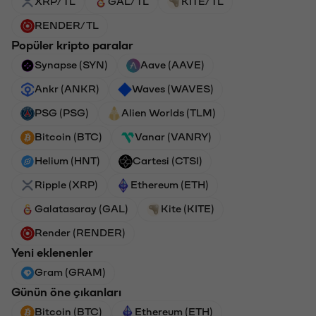
XRP/TL
GAL/TL
KITE/TL
RENDER/TL
Popüler kripto paralar
Synapse (SYN)
Aave (AAVE)
Ankr (ANKR)
Waves (WAVES)
PSG (PSG)
Alien Worlds (TLM)
Bitcoin (BTC)
Vanar (VANRY)
Helium (HNT)
Cartesi (CTSI)
Ripple (XRP)
Ethereum (ETH)
Galatasaray (GAL)
Kite (KITE)
Render (RENDER)
Yeni eklenenler
Gram (GRAM)
Günün öne çıkanları
Bitcoin (BTC)
Ethereum (ETH)