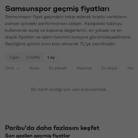
Samsunspor geçmiş fiyatları
Samsunspor fiyat geçmişini takip ederek kripto varlıkların
zaman içindeki performansını izleyin. Aşağıdaki tabloyu
kullanarak açılış ve kapanış değerlerini, en yüksek ve en
düşük fiyatları ve işlem hacmini kolayca görüntüleyebilirsiniz.
Seçtiğiniz günün kuru baz alınarak TL'ye çevrilmiştir.
1 gün
1 hafta
1 ay
Tarih
Açılış
En yüksek
Kapanış
En düşük
Haci
Bu tarih aralığı için veri bulunamadı.
Paribu'da daha fazlasını keşfet
Son gezilen geçmiş fiyatlar