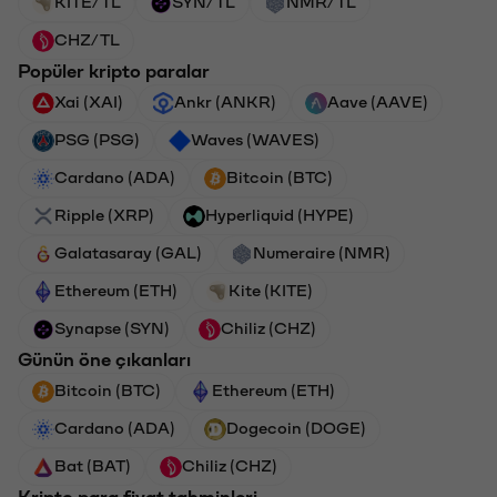
KITE/TL
SYN/TL
NMR/TL
CHZ/TL
Popüler kripto paralar
Xai (XAI)
Ankr (ANKR)
Aave (AAVE)
PSG (PSG)
Waves (WAVES)
Cardano (ADA)
Bitcoin (BTC)
Ripple (XRP)
Hyperliquid (HYPE)
Galatasaray (GAL)
Numeraire (NMR)
Ethereum (ETH)
Kite (KITE)
Synapse (SYN)
Chiliz (CHZ)
Günün öne çıkanları
Bitcoin (BTC)
Ethereum (ETH)
Cardano (ADA)
Dogecoin (DOGE)
Bat (BAT)
Chiliz (CHZ)
Kripto para fiyat tahminleri