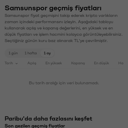
Samsunspor geçmiş fiyatları
Samsunspor fiyat geçmişini takip ederek kripto varlıkların
zaman içindeki performansını izleyin. Aşağıdaki tabloyu
kullanarak açılış ve kapanış değerlerini, en yüksek ve en
düşük fiyatları ve işlem hacmini kolayca görüntüleyebilirsiniz.
Seçtiğiniz günün kuru baz alınarak TL'ye çevrilmiştir.
1 gün
1 hafta
1 ay
Tarih
Açılış
En yüksek
Kapanış
En düşük
Haci
Bu tarih aralığı için veri bulunamadı.
Paribu'da daha fazlasını keşfet
Son gezilen geçmiş fiyatlar