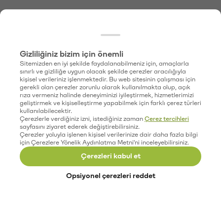
Gizliliğiniz bizim için önemli
Sitemizden en iyi şekilde faydalanabilmeniz için, amaçlarla
sınırlı ve gizliliğe uygun olacak şekilde çerezler aracılığıyla
kişisel verileriniz işlenmektedir. Bu web sitesinin çalışması için
gerekli olan çerezler zorunlu olarak kullanılmakta olup, açık
rıza vermeniz halinde deneyiminizi iyileştirmek, hizmetlerimizi
geliştirmek ve kişiselleştirme yapabilmek için farklı çerez türleri
kullanılabilecektir.
Çerezlerle verdiğiniz izni, istediğiniz zaman
Çerez tercihleri
sayfasını ziyaret ederek değiştirebilirsiniz.
Çerezler yoluyla işlenen kişisel verilerinize dair daha fazla bilgi
için Çerezlere Yönelik Aydınlatma Metni'ni inceleyebilirsiniz.
Çerezleri kabul et
Opsiyonel çerezleri reddet