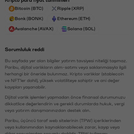
Bitcoin (BTC)
Ripple (XRP)
Bonk (BONK)
Ethereum (ETH)
Avalanche (AVAX)
Solana (SOL)
Sorumluluk reddi
Bu sayfada yer alan bilgiler yatırım tavsiyesi niteliği taşımaz.
Paribu, dijital varlıkların alım-satımı veya saklanmasıyla ilgili
herhangi bir öneride bulunmaz. Kripto varlıklar (stablecoin
ve NFT'ler dahil), yüksek volatiliteye sahiptir ve ani değer
kayıpları yaşanabilir.
Dijital varlık işlemleri yapmadan önce finansal durumunuzu
dikkatlice değerlendirin ve gerekli durumlarda hukuk, vergi
veya yatırım danışmanınızdan destek alın.
Paribu, üçüncü taraf web sitelerinin (TPW) içeriklerinden
veya kullanımından kaynaklanabilecek zarar, kayıp veya
diğer sonuçlardan sorumlu değildir. TPW kullanımı,