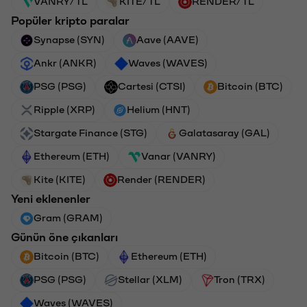
VANRY/TL
KITE/TL
RENDER/TL
Popüler kripto paralar
Synapse (SYN)
Aave (AAVE)
Ankr (ANKR)
Waves (WAVES)
PSG (PSG)
Cartesi (CTSI)
Bitcoin (BTC)
Ripple (XRP)
Helium (HNT)
Stargate Finance (STG)
Galatasaray (GAL)
Ethereum (ETH)
Vanar (VANRY)
Kite (KITE)
Render (RENDER)
Yeni eklenenler
Gram (GRAM)
Günün öne çıkanları
Bitcoin (BTC)
Ethereum (ETH)
PSG (PSG)
Stellar (XLM)
Tron (TRX)
Waves (WAVES)