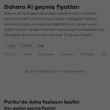
Sahara AI geçmiş fiyatları
Sahara AI fiyat geçmişini takip ederek kripto varlıkların
zaman içindeki performansını izleyin. Aşağıdaki tabloyu
kullanarak açılış ve kapanış değerlerini, en yüksek ve en
düşük fiyatları ve işlem hacmini kolayca görüntüleyebilirsiniz.
Seçtiğiniz günün kuru baz alınarak TL'ye çevrilmiştir.
1 gün
1 hafta
1 ay
Tarih
Açılış
En yüksek
Kapanış
En düşük
Haci
Bu tarih aralığı için veri bulunamadı.
Paribu'da daha fazlasını keşfet
Son gezilen geçmiş fiyatlar