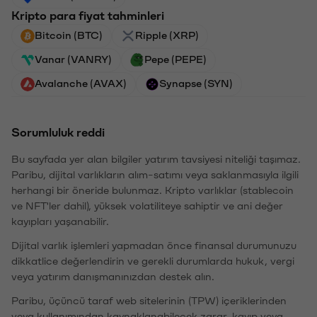
Kripto para fiyat tahminleri
Bitcoin (BTC)
Ripple (XRP)
Vanar (VANRY)
Pepe (PEPE)
Avalanche (AVAX)
Synapse (SYN)
Sorumluluk reddi
Bu sayfada yer alan bilgiler yatırım tavsiyesi niteliği taşımaz.
Paribu, dijital varlıkların alım-satımı veya saklanmasıyla ilgili
herhangi bir öneride bulunmaz. Kripto varlıklar (stablecoin
ve NFT'ler dahil), yüksek volatiliteye sahiptir ve ani değer
kayıpları yaşanabilir.
Dijital varlık işlemleri yapmadan önce finansal durumunuzu
dikkatlice değerlendirin ve gerekli durumlarda hukuk, vergi
veya yatırım danışmanınızdan destek alın.
Paribu, üçüncü taraf web sitelerinin (TPW) içeriklerinden
veya kullanımından kaynaklanabilecek zarar, kayıp veya