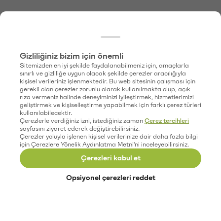
Gizliliğiniz bizim için önemli
Sitemizden en iyi şekilde faydalanabilmeniz için, amaçlarla
sınırlı ve gizliliğe uygun olacak şekilde çerezler aracılığıyla
kişisel verileriniz işlenmektedir. Bu web sitesinin çalışması için
gerekli olan çerezler zorunlu olarak kullanılmakta olup, açık
rıza vermeniz halinde deneyiminizi iyileştirmek, hizmetlerimizi
geliştirmek ve kişiselleştirme yapabilmek için farklı çerez türleri
kullanılabilecektir.
Çerezlerle verdiğiniz izni, istediğiniz zaman
Çerez tercihleri
sayfasını ziyaret ederek değiştirebilirsiniz.
Çerezler yoluyla işlenen kişisel verilerinize dair daha fazla bilgi
için Çerezlere Yönelik Aydınlatma Metni'ni inceleyebilirsiniz.
Çerezleri kabul et
Opsiyonel çerezleri reddet