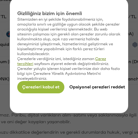
Gizliliğiniz bizim için önemli
/TL
HYPE/TL
GAL/TL
BTC/TL
ETH/TL
Sitemizden en iyi şekilde faydalanabilmeniz için,
amaçlarla sınırlı ve gizliliğe uygun olacak şekilde çerezler
aracılığıyla kişisel verileriniz işlenmektedir. Bu web
PSG (PSG)
Waves (WAVES)
Cardano (ADA)
sitesinin çalışması için gerekli olan çerezler zorunlu olarak
kullanılmakta olup, açık rıza vermeniz halinde
iquid (HYPE)
deneyiminizi iyileştirmek, hizmetlerimizi geliştirmek ve
Galatasaray (GAL)
Orchid (OXT)
kişiselleştirme yapabilmek için farklı çerez türleri
kullanılabilecektir.
Çerezlerle verdiğiniz izni, istediğiniz zaman
Çerez
eum (ETH)
Bat (BAT)
Chiliz (CHZ)
Dogecoin (
tercihleri
sayfasını ziyaret ederek değiştirebilirsiniz.
Çerezler yoluyla işlenen kişisel verilerinize dair daha fazla
bilgi için Çerezlere Yönelik Aydınlatma Metni'ni
ONK)
inceleyebilirsiniz.
Ethereum (ETH)
Synapse (SYN)
Avalanc
Çerezleri kabul et
Opsiyonel çerezleri reddet
şımaz. Paribu, dijital varlıkların alım-satımı veya saklanmasıyla ilgi
r ve ani değer kayıpları yaşanabilir.
nuzu dikkatlice değerlendirin ve gerekli durumlarda hukuk, vergi v