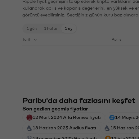
Ripple fiyat geçmişini takip ederek kripto varlıkların z
kullanarak açılış ve kapanış değerlerini, en yüksek ve e
görüntüleyebilirsiniz. Seçtiğiniz günün kuru baz alınarak
1 gün
1 hafta
1 ay
Tarih
Açılış
Paribu'da daha fazlasını keşfet
Son gezilen geçmiş fiyatlar
12 Mart 2024 Alfa Romeo fiyatı
14 Mayıs 2
18 Haziran 2023 Audius fiyatı
15 Haziran 20
19 november 2025 Gala fiyatı
11 july 2021 