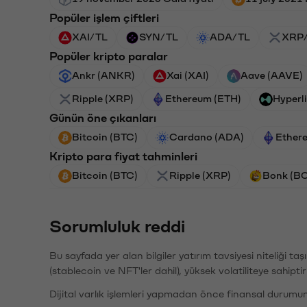
Popüler işlem çiftleri
XAI/TL
SYN/TL
ADA/TL
XRP
Popüler kripto paralar
Ankr (ANKR)
Xai (XAI)
Aave (AAVE)
Ripple (XRP)
Ethereum (ETH)
Hyperl
Günün öne çıkanları
Bitcoin (BTC)
Cardano (ADA)
Ether
Kripto para fiyat tahminleri
Bitcoin (BTC)
Ripple (XRP)
Bonk (B
Sorumluluk reddi
Bu sayfada yer alan bilgiler yatırım tavsiyesi niteliği ta
(stablecoin ve NFT'ler dahil), yüksek volatiliteye sahipti
Dijital varlık işlemleri yapmadan önce finansal durumu