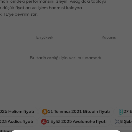
aman içindeki performansını izleyin. Aşağıdaki tabloyu
n düşük fiyatları ve işlem hacmini kolayca
 TL'ye çevrilmiştir.
En yüksek
Kapanış
Bu tarih aralığı için veri bulunamadı.
026 Helium fiyatı
11 Temmuz 2021 Bitcoin fiyatı
27 E
23 Audius fiyatı
1 Eylül 2025 Avalanche fiyatı
8 Şub
Bitcoin fiyatı