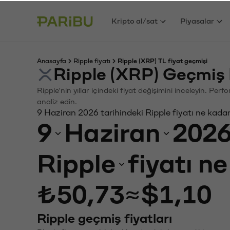
Kripto al/sat
Piyasalar
Anasayfa
Ripple fiyatı
Ripple (XRP) TL fiyat geçmişi
Ripple (XRP) Geçmiş 
Ripple'nin yıllar içindeki fiyat değişimini inceleyin. Pe
analiz edin.
9 Haziran 2026 tarihindeki Ripple fiyatı ne kada
9
Haziran
202
Ripple
fiyatı n
₺50,73
≈
$1,10
Ripple geçmiş fiyatları