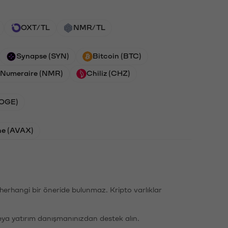
OXT/TL
NMR/TL
Synapse (SYN)
Bitcoin (BTC)
Numeraire (NMR)
Chiliz (CHZ)
DOGE)
he (AVAX)
li herhangi bir öneride bulunmaz. Kripto varlıklar
eya yatırım danışmanınızdan destek alın.