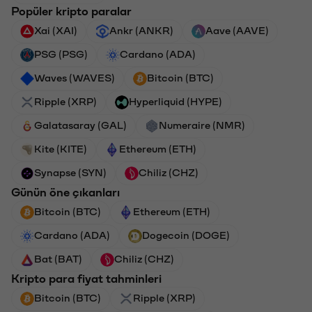
Popüler kripto paralar
Xai (XAI)
Ankr (ANKR)
Aave (AAVE)
PSG (PSG)
Cardano (ADA)
Waves (WAVES)
Bitcoin (BTC)
Ripple (XRP)
Hyperliquid (HYPE)
Galatasaray (GAL)
Numeraire (NMR)
Kite (KITE)
Ethereum (ETH)
Synapse (SYN)
Chiliz (CHZ)
Günün öne çıkanları
Bitcoin (BTC)
Ethereum (ETH)
Cardano (ADA)
Dogecoin (DOGE)
Bat (BAT)
Chiliz (CHZ)
Kripto para fiyat tahminleri
Bitcoin (BTC)
Ripple (XRP)