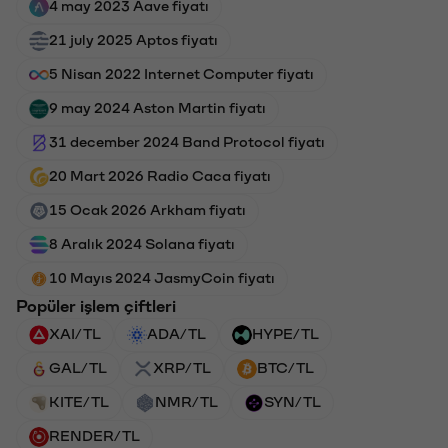
4 may 2023 Aave fiyatı
21 july 2025 Aptos fiyatı
5 Nisan 2022 Internet Computer fiyatı
9 may 2024 Aston Martin fiyatı
31 december 2024 Band Protocol fiyatı
20 Mart 2026 Radio Caca fiyatı
15 Ocak 2026 Arkham fiyatı
8 Aralık 2024 Solana fiyatı
10 Mayıs 2024 JasmyCoin fiyatı
Popüler işlem çiftleri
XAI/TL
ADA/TL
HYPE/TL
GAL/TL
XRP/TL
BTC/TL
KITE/TL
NMR/TL
SYN/TL
RENDER/TL