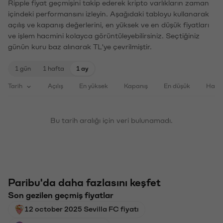
Ripple fiyat geçmişini takip ederek kripto varlıkların zaman
içindeki performansını izleyin. Aşağıdaki tabloyu kullanarak
açılış ve kapanış değerlerini, en yüksek ve en düşük fiyatları
ve işlem hacmini kolayca görüntüleyebilirsiniz. Seçtiğiniz
günün kuru baz alınarak TL'ye çevrilmiştir.
1 gün
1 hafta
1 ay
Tarih
Açılış
En yüksek
Kapanış
En düşük
Haci
Bu tarih aralığı için veri bulunamadı.
Paribu'da daha fazlasını keşfet
Son gezilen geçmiş fiyatlar
12 october 2025 Sevilla FC fiyatı