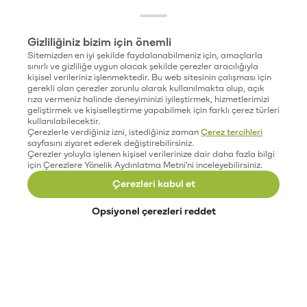
Gizliliğiniz bizim için önemli
Sitemizden en iyi şekilde faydalanabilmeniz için, amaçlarla
sınırlı ve gizliliğe uygun olacak şekilde çerezler aracılığıyla
kişisel verileriniz işlenmektedir. Bu web sitesinin çalışması için
gerekli olan çerezler zorunlu olarak kullanılmakta olup, açık
rıza vermeniz halinde deneyiminizi iyileştirmek, hizmetlerimizi
geliştirmek ve kişiselleştirme yapabilmek için farklı çerez türleri
kullanılabilecektir.
Çerezlerle verdiğiniz izni, istediğiniz zaman
Çerez tercihleri
sayfasını ziyaret ederek değiştirebilirsiniz.
Çerezler yoluyla işlenen kişisel verilerinize dair daha fazla bilgi
için Çerezlere Yönelik Aydınlatma Metni'ni inceleyebilirsiniz.
Çerezleri kabul et
Opsiyonel çerezleri reddet
Paribu’yu keşfet