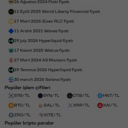
26 Ağustos 2024 Floki fiyatı
11 Eylül 2025 World Liberty Financial fiyatı
17 Mart 2026 iExec RLC fiyatı
11 Aralık 2021 Waves fiyatı
29 july 2026 Hyperliquid fiyatı
17 Kasım 2025 Walrus fiyatı
27 Mart 2024 AS Monaco fiyatı
29 Temmuz 2026 Hyperliquid fiyatı
30 march 2026 Solana fiyatı
Popüler işlem çiftleri
STG/TL
SYN/TL
CTSI/TL
HNT/TL
BTC/TL
GAL/TL
XRP/TL
XAI/TL
ZRO/TL
KITE/TL
Popüler kripto paralar