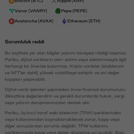
Bitcoin (BTC)
Ripple (XRP)
Vanar (VANRY)
Pepe (PEPE)
Avalanche (AVAX)
Ethereum (ETH)
Sorumluluk reddi
Bu sayfada yer alan bilgiler yatırım tavsiyesi niteliği taşımaz.
Paribu, dijital varlıkların alım-satımı veya saklanmasıyla ilgili
herhangi bir öneride bulunmaz. Kripto varlıklar (stablecoin
ve NFT'ler dahil), yüksek volatiliteye sahiptir ve ani değer
kayıpları yaşanabilir.
Dijital varlık işlemleri yapmadan önce finansal durumunuzu
dikkatlice değerlendirin ve gerekli durumlarda hukuk, vergi
veya yatırım danışmanınızdan destek alın.
Paribu, üçüncü taraf web sitelerinin (TPW) içeriklerinden
veya kullanımından kaynaklanabilecek zarar, kayıp veya
diğer sonuçlardan sorumlu değildir. TPW kullanımı,
varlıklarınızda kayıp veya değer düşüşüne yol açabilir. Bazı