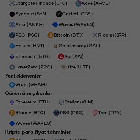
Stargate Finance (STG)
Aave (AAVE)
Synapse (SYN)
Cartesi (CTSI)
Ankr (ANKR)
Waves (WAVES)
PSG (PSG)
Bitcoin (BTC)
Ripple (XRP)
Helium (HNT)
Galatasaray (GAL)
Ethereum (ETH)
Xai (XAI)
LayerZero (ZRO)
Kite (KITE)
Yeni eklenenler
Gram (GRAM)
Günün öne çıkanları
Ethereum (ETH)
Stellar (XLM)
Bitcoin (BTC)
PSG (PSG)
Tron (TRX)
Waves (WAVES)
Kripto para fiyat tahminleri