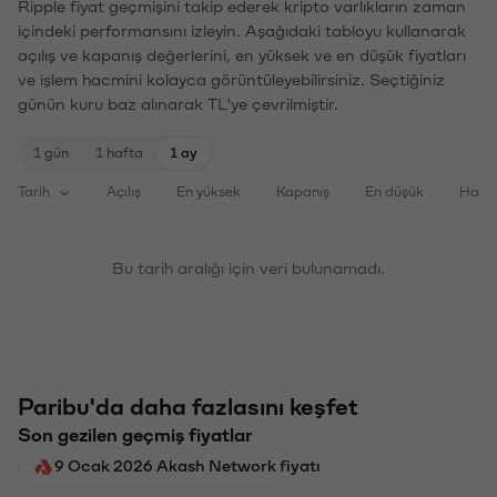
Ripple fiyat geçmişini takip ederek kripto varlıkların zaman
içindeki performansını izleyin. Aşağıdaki tabloyu kullanarak
açılış ve kapanış değerlerini, en yüksek ve en düşük fiyatları
ve işlem hacmini kolayca görüntüleyebilirsiniz. Seçtiğiniz
günün kuru baz alınarak TL'ye çevrilmiştir.
1 gün
1 hafta
1 ay
Tarih
Açılış
En yüksek
Kapanış
En düşük
Haci
Bu tarih aralığı için veri bulunamadı.
Paribu'da daha fazlasını keşfet
Son gezilen geçmiş fiyatlar
9 Ocak 2026 Akash Network fiyatı