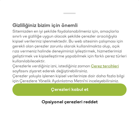
Gizliliğiniz bizim için önemli
Sitemizden en iyi şekilde faydalanabilmeniz için, amaçlarla
sınırlı ve gizliliğe uygun olacak şekilde çerezler aracılığıyla
kişisel verileriniz işlenmektedir. Bu web sitesinin çalışması için
gerekli olan çerezler zorunlu olarak kullanılmakta olup, açık
rıza vermeniz halinde deneyiminizi iyileştirmek, hizmetlerimizi
geliştirmek ve kişiselleştirme yapabilmek için farklı çerez türleri
kullanılabilecektir.
Çerezlerle verdiğiniz izni, istediğiniz zaman
Çerez tercihleri
sayfasını ziyaret ederek değiştirebilirsiniz.
Çerezler yoluyla işlenen kişisel verilerinize dair daha fazla bilgi
için Çerezlere Yönelik Aydınlatma Metni'ni inceleyebilirsiniz.
Çerezleri kabul et
Opsiyonel çerezleri reddet