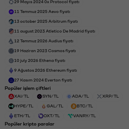
29 Mayıs 2024 0x Protocol fiyatı
11 Temmuz 2025 Aevo fiyatı
13 october 2025 Arbitrum fiyatı
11 august 2023 Atletico De Madrid fiyatı
12 Temmuz 2026 Audius fiyatı
19 Haziran 2023 Cosmos fiyatı
10 july 2026 Ethena fiyatı
9 Ağustos 2026 Ethereum fiyatı
27 Kasım 2024 Everton fiyatı
Popüler işlem çiftleri
XAI/TL
SYN/TL
ADA/TL
XRP/TL
HYPE/TL
GAL/TL
BTC/TL
ETH/TL
OXT/TL
VANRY/TL
Popüler kripto paralar