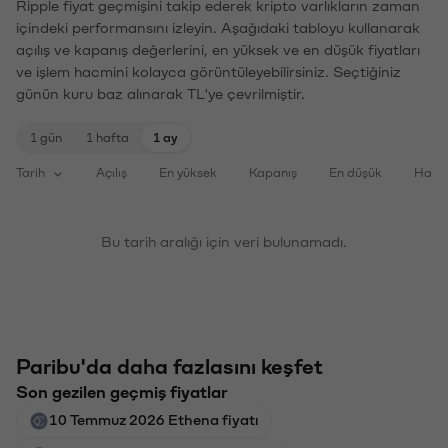
Ripple fiyat geçmişini takip ederek kripto varlıkların zaman
içindeki performansını izleyin. Aşağıdaki tabloyu kullanarak
açılış ve kapanış değerlerini, en yüksek ve en düşük fiyatları
ve işlem hacmini kolayca görüntüleyebilirsiniz. Seçtiğiniz
günün kuru baz alınarak TL'ye çevrilmiştir.
1 gün
1 hafta
1 ay
Tarih
Açılış
En yüksek
Kapanış
En düşük
Haci
Bu tarih aralığı için veri bulunamadı.
Paribu'da daha fazlasını keşfet
Son gezilen geçmiş fiyatlar
10 Temmuz 2026 Ethena fiyatı