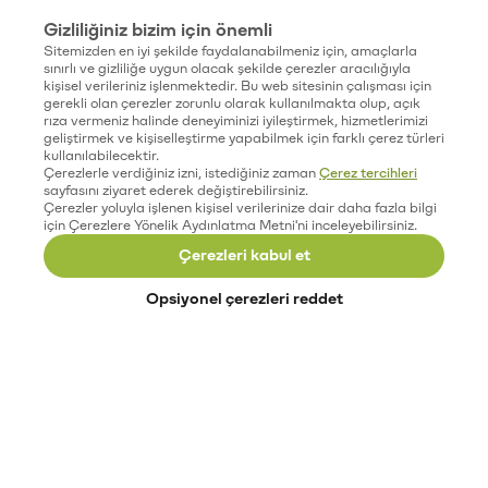
Gizliliğiniz bizim için önemli
Sitemizden en iyi şekilde faydalanabilmeniz için, amaçlarla
sınırlı ve gizliliğe uygun olacak şekilde çerezler aracılığıyla
kişisel verileriniz işlenmektedir. Bu web sitesinin çalışması için
gerekli olan çerezler zorunlu olarak kullanılmakta olup, açık
rıza vermeniz halinde deneyiminizi iyileştirmek, hizmetlerimizi
geliştirmek ve kişiselleştirme yapabilmek için farklı çerez türleri
kullanılabilecektir.
Çerezlerle verdiğiniz izni, istediğiniz zaman
Çerez tercihleri
sayfasını ziyaret ederek değiştirebilirsiniz.
Çerezler yoluyla işlenen kişisel verilerinize dair daha fazla bilgi
için Çerezlere Yönelik Aydınlatma Metni'ni inceleyebilirsiniz.
Çerezleri kabul et
Opsiyonel çerezleri reddet
Paribu’yu keşfet
Eğitimler