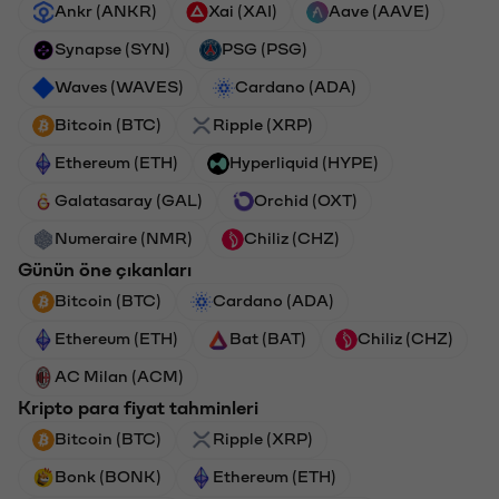
Ankr (ANKR)
Xai (XAI)
Aave (AAVE)
Synapse (SYN)
PSG (PSG)
Waves (WAVES)
Cardano (ADA)
Bitcoin (BTC)
Ripple (XRP)
Ethereum (ETH)
Hyperliquid (HYPE)
Galatasaray (GAL)
Orchid (OXT)
Numeraire (NMR)
Chiliz (CHZ)
Günün öne çıkanları
Bitcoin (BTC)
Cardano (ADA)
Ethereum (ETH)
Bat (BAT)
Chiliz (CHZ)
AC Milan (ACM)
Kripto para fiyat tahminleri
Bitcoin (BTC)
Ripple (XRP)
Bonk (BONK)
Ethereum (ETH)