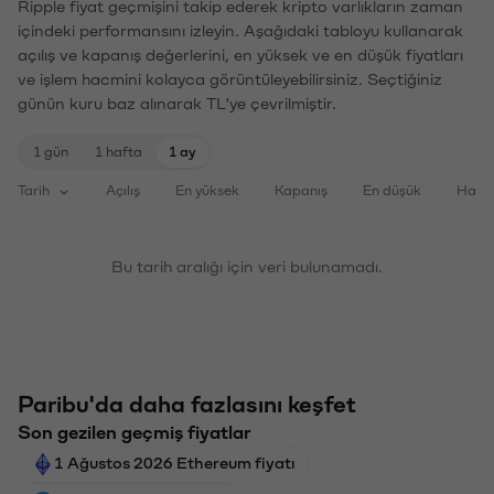
Ripple fiyat geçmişini takip ederek kripto varlıkların zaman
içindeki performansını izleyin. Aşağıdaki tabloyu kullanarak
açılış ve kapanış değerlerini, en yüksek ve en düşük fiyatları
ve işlem hacmini kolayca görüntüleyebilirsiniz. Seçtiğiniz
günün kuru baz alınarak TL'ye çevrilmiştir.
1 gün
1 hafta
1 ay
Tarih
Açılış
En yüksek
Kapanış
En düşük
Haci
Bu tarih aralığı için veri bulunamadı.
Paribu'da daha fazlasını keşfet
Son gezilen geçmiş fiyatlar
1 Ağustos 2026 Ethereum fiyatı