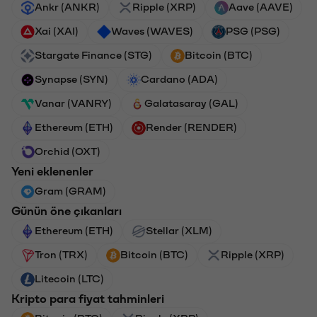
Ankr (ANKR)
Ripple (XRP)
Aave (AAVE)
Xai (XAI)
Waves (WAVES)
PSG (PSG)
Stargate Finance (STG)
Bitcoin (BTC)
Synapse (SYN)
Cardano (ADA)
Vanar (VANRY)
Galatasaray (GAL)
Ethereum (ETH)
Render (RENDER)
Orchid (OXT)
Yeni eklenenler
Gram (GRAM)
Günün öne çıkanları
Ethereum (ETH)
Stellar (XLM)
Tron (TRX)
Bitcoin (BTC)
Ripple (XRP)
Litecoin (LTC)
Kripto para fiyat tahminleri