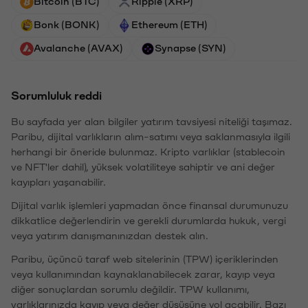
Bitcoin (BTC)
Ripple (XRP)
Bonk (BONK)
Ethereum (ETH)
Avalanche (AVAX)
Synapse (SYN)
Sorumluluk reddi
Bu sayfada yer alan bilgiler yatırım tavsiyesi niteliği taşımaz.
Paribu, dijital varlıkların alım-satımı veya saklanmasıyla ilgili
herhangi bir öneride bulunmaz. Kripto varlıklar (stablecoin
ve NFT'ler dahil), yüksek volatiliteye sahiptir ve ani değer
kayıpları yaşanabilir.
Dijital varlık işlemleri yapmadan önce finansal durumunuzu
dikkatlice değerlendirin ve gerekli durumlarda hukuk, vergi
veya yatırım danışmanınızdan destek alın.
Paribu, üçüncü taraf web sitelerinin (TPW) içeriklerinden
veya kullanımından kaynaklanabilecek zarar, kayıp veya
diğer sonuçlardan sorumlu değildir. TPW kullanımı,
varlıklarınızda kayıp veya değer düşüşüne yol açabilir. Bazı