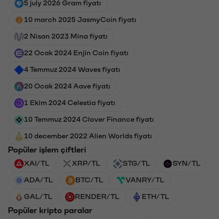
5 july 2026 Gram fiyatı
10 march 2025 JasmyCoin fiyatı
2 Nisan 2023 Mina fiyatı
22 Ocak 2024 Enjin Coin fiyatı
4 Temmuz 2024 Waves fiyatı
20 Ocak 2024 Aave fiyatı
1 Ekim 2024 Celestia fiyatı
10 Temmuz 2024 Clover Finance fiyatı
10 december 2022 Alien Worlds fiyatı
Popüler işlem çiftleri
XAI/TL
XRP/TL
STG/TL
SYN/TL
ADA/TL
BTC/TL
VANRY/TL
GAL/TL
RENDER/TL
ETH/TL
Popüler kripto paralar