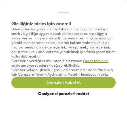
Gizliliğiniz bizim için önemli
Sitemizden en iyi şekilde faydalanabilmeniz için, amaçlarla
sınırlı ve gizliliğe uygun olacak şekilde çerezler aracılığıyla
kişisel verileriniz işlenmektedir. Bu web sitesinin çalışması için
gerekli olan çerezler zorunlu olarak kullanılmakta olup, açık
rıza vermeniz halinde deneyiminizi iyileştirmek, hizmetlerimizi
geliştirmek ve kişiselleştirme yapabilmek için farklı çerez türleri
kullanılabilecektir.
Çerezlerle verdiğiniz izni, istediğiniz zaman
Çerez tercihleri
sayfasını ziyaret ederek değiştirebilirsiniz.
Çerezler yoluyla işlenen kişisel verilerinize dair daha fazla bilgi
için Çerezlere Yönelik Aydınlatma Metni'ni inceleyebilirsiniz.
Çerezleri kabul et
Opsiyonel çerezleri reddet