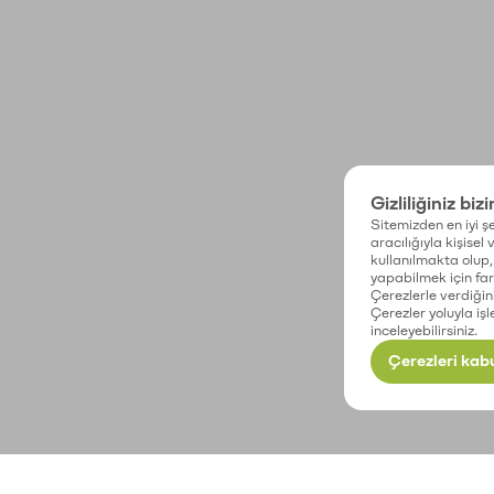
Gizliliğiniz biz
Sitemizden en iyi şe
aracılığıyla kişisel
kullanılmakta olup, 
yapabilmek için fark
Çerezlerle verdiğin
Çerezler yoluyla işl
inceleyebilirsiniz.
Çerezleri kabu