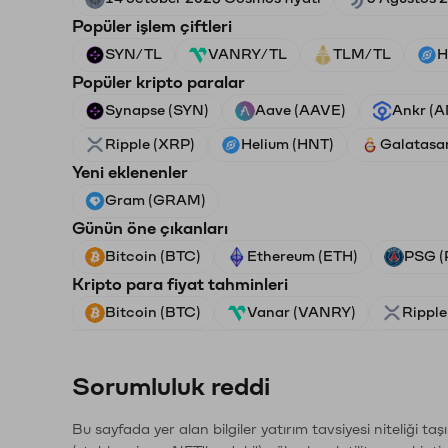
Popüler işlem çiftleri
SYN/TL
VANRY/TL
TLM/TL
H
Popüler kripto paralar
Synapse (SYN)
Aave (AAVE)
Ankr (
Ripple (XRP)
Helium (HNT)
Galatasa
Yeni eklenenler
Gram (GRAM)
Günün öne çıkanları
Bitcoin (BTC)
Ethereum (ETH)
PSG (
Kripto para fiyat tahminleri
Bitcoin (BTC)
Vanar (VANRY)
Ripple
Sorumluluk reddi
Bu sayfada yer alan bilgiler yatırım tavsiyesi niteliği ta