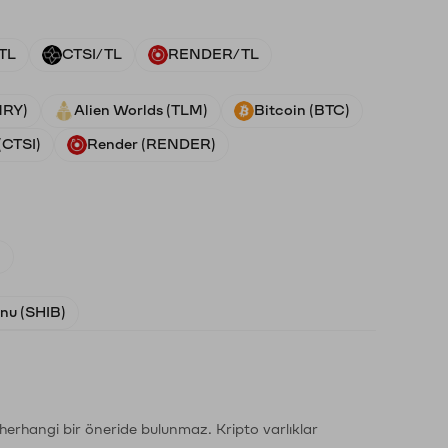
TL
CTSI/TL
RENDER/TL
NRY)
Alien Worlds (TLM)
Bitcoin (BTC)
(CTSI)
Render (RENDER)
)
Inu (SHIB)
li herhangi bir öneride bulunmaz. Kripto varlıklar