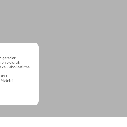
e çerezler
zorunlu olarak
 ve kişiselleştirme
siniz.
 Metni'ni