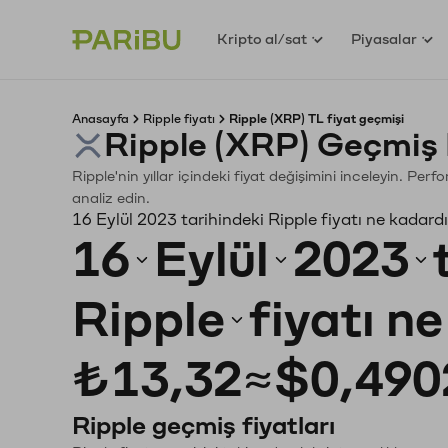
Kripto al/sat
Piyasalar
Anasayfa
Ripple fiyatı
Ripple (XRP) TL fiyat geçmişi
Ripple (XRP) Geçmiş 
Ripple'nin yıllar içindeki fiyat değişimini inceleyin. Pe
analiz edin.
16 Eylül 2023 tarihindeki Ripple fiyatı ne kadard
16
Eylül
2023
Ripple
fiyatı n
₺13,32
≈
$0,490
Ripple geçmiş fiyatları