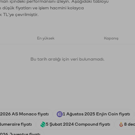
aman içindeki performansını izleyin. Aşağıdaki tabloyu
n düşük fiyatları ve işlem hacmini kolayca
 TL'ye çevrilmiştir.
En yüksek
Kapanış
Bu tarih aralığı için veri bulunamadı.
 2026 AS Monaco fiyatı
1 Ağustos 2025 Enjin Coin fiyatı
umeraire fiyatı
5 Şubat 2024 Compound fiyatı
8 de
026 Juventus fiyatı