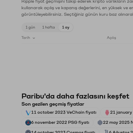
Ripple fiyat geçmişini takip ederek kripto varlıkların z
kullanarak açılış ve kapanış değerlerini, en yüksek ve e
görüntüleyebilirsiniz. Seçtiğiniz günün kuru baz alınarak
1 gün
1 hafta
1 ay
Tarih
Açılış
Paribu'da daha fazlasını keşfet
Son gezilen geçmiş fiyatlar
11 october 2023 VeChain fiyatı
21 january
6 november 2022 PSG fiyatı
22 may 2025 N
14 october 2023 Cosmos fiyatı
6 Ağustos 2