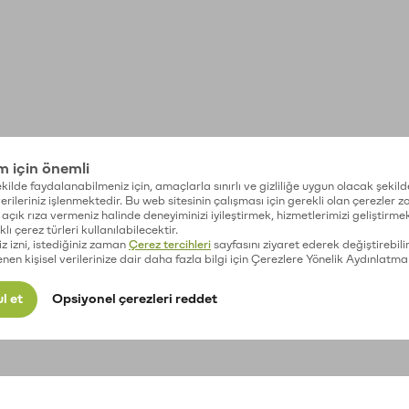
im için önemli
kilde faydalanabilmeniz için, amaçlarla sınırlı ve gizliliğe uygun olacak şekild
 verileriniz işlenmektedir. Bu web sitesinin çalışması için gerekli olan çerezler 
açık rıza vermeniz halinde deneyiminizi iyileştirmek, hizmetlerimizi geliştirmek
lı çerez türleri kullanılabilecektir.
iz izni, istediğiniz zaman
Çerez tercihleri
sayfasını ziyaret ederek değiştirebilir
enen kişisel verilerinize dair daha fazla bilgi için Çerezlere Yönelik Aydınlatma
l et
Opsiyonel çerezleri reddet