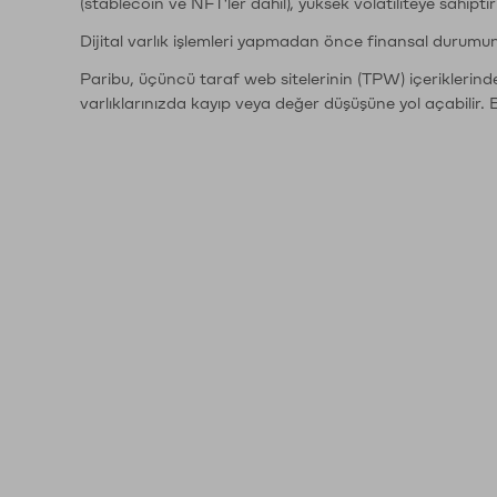
(stablecoin ve NFT'ler dahil), yüksek volatiliteye sahipti
Dijital varlık işlemleri yapmadan önce finansal durumu
Paribu, üçüncü taraf web sitelerinin (TPW) içeriklerin
varlıklarınızda kayıp veya değer düşüşüne yol açabilir. 