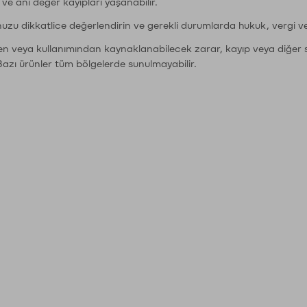
r ve ani değer kayıpları yaşanabilir.
nuzu dikkatlice değerlendirin ve gerekli durumlarda hukuk, vergi v
den veya kullanımından kaynaklanabilecek zarar, kayıp veya diğer 
Bazı ürünler tüm bölgelerde sunulmayabilir.