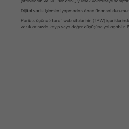
(stablecoin ve NFT'ler dahil), yüksek volatiliteye sahipti
Dijital varlık işlemleri yapmadan önce finansal durumu
Paribu, üçüncü taraf web sitelerinin (TPW) içeriklerin
varlıklarınızda kayıp veya değer düşüşüne yol açabilir. 