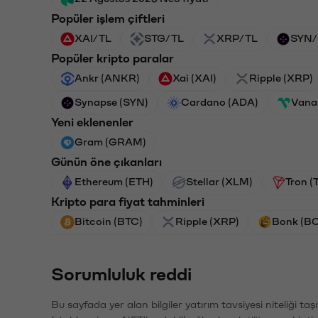
Popüler işlem çiftleri
XAI/TL
STG/TL
XRP/TL
SYN/
Popüler kripto paralar
Ankr (ANKR)
Xai (XAI)
Ripple (XRP)
Synapse (SYN)
Cardano (ADA)
Vana
Yeni eklenenler
Gram (GRAM)
Günün öne çıkanları
Ethereum (ETH)
Stellar (XLM)
Tron (
Kripto para fiyat tahminleri
Bitcoin (BTC)
Ripple (XRP)
Bonk (B
Sorumluluk reddi
Bu sayfada yer alan bilgiler yatırım tavsiyesi niteliği ta