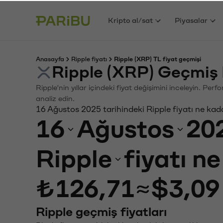
Kripto al/sat
Piyasalar
Anasayfa
Ripple fiyatı
Ripple (XRP) TL fiyat geçmişi
Ripple (XRP) Geçmiş 
Ripple'nin yıllar içindeki fiyat değişimini inceleyin. Pe
analiz edin.
16 Ağustos 2025 tarihindeki Ripple fiyatı ne kad
16
Ağustos
20
Ripple
fiyatı n
₺126,71
≈
$3,09
Ripple geçmiş fiyatları