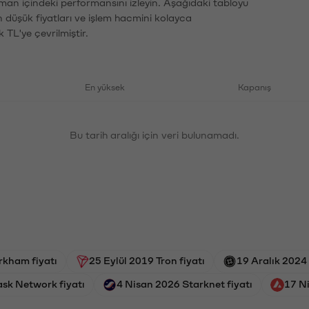
aman içindeki performansını izleyin. Aşağıdaki tabloyu
n düşük fiyatları ve işlem hacmini kolayca
 TL'ye çevrilmiştir.
En yüksek
Kapanış
Bu tarih aralığı için veri bulunamadı.
rkham fiyatı
25 Eylül 2019 Tron fiyatı
19 Aralık 2024 
sk Network fiyatı
4 Nisan 2026 Starknet fiyatı
17 N