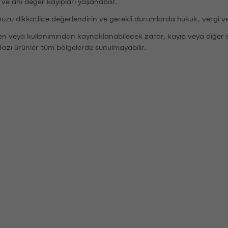
r ve ani değer kayıpları yaşanabilir.
nuzu dikkatlice değerlendirin ve gerekli durumlarda hukuk, vergi v
den veya kullanımından kaynaklanabilecek zarar, kayıp veya diğer 
Bazı ürünler tüm bölgelerde sunulmayabilir.