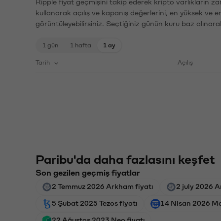
Ripple fiyat geçmişini takip ederek kripto varlıkların z
kullanarak açılış ve kapanış değerlerini, en yüksek ve e
görüntüleyebilirsiniz. Seçtiğiniz günün kuru baz alınarak
1 gün
1 hafta
1 ay
Tarih
Açılış
Paribu'da daha fazlasını keşfet
Son gezilen geçmiş fiyatlar
2 Temmuz 2026 Arkham fiyatı
2 july 2026 A
5 Şubat 2025 Tezos fiyatı
14 Nisan 2026 Ma
22 Ağustos 2023 Neo fiyatı