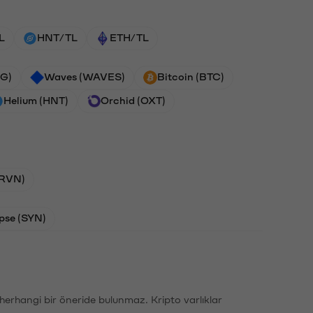
L
HNT/TL
ETH/TL
G)
Waves (WAVES)
Bitcoin (BTC)
Helium (HNT)
Orchid (OXT)
(RVN)
pse (SYN)
li herhangi bir öneride bulunmaz. Kripto varlıklar