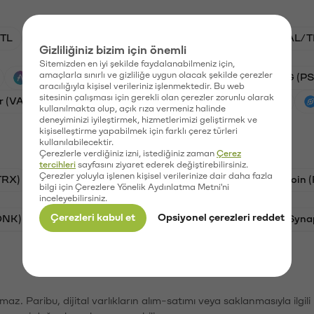
TL
BTC/TL
VANRY/TL
ADA/TL
GAL/T
Gizliliğiniz bizim için önemli
Sitemizden en iyi şekilde faydalanabilmeniz için,
amaçlarla sınırlı ve gizliliğe uygun olacak şekilde çerezler
Aave (AAVE)
Stargate Finance (STG)
PSG (PS
aracılığıyla kişisel verileriniz işlenmektedir. Bu web
sitesinin çalışması için gerekli olan çerezler zorunlu olarak
r (VANRY)
Galatasaray (GAL)
Ethereum (ETH)
kullanılmakta olup, açık rıza vermeniz halinde
deneyiminizi iyileştirmek, hizmetlerimizi geliştirmek ve
kişiselleştirme yapabilmek için farklı çerez türleri
kullanılabilecektir.
Çerezlerle verdiğiniz izni, istediğiniz zaman
Çerez
tercihleri
sayfasını ziyaret ederek değiştirebilirsiniz.
Çerezler yoluyla işlenen kişisel verilerinize dair daha fazla
TRX)
Bitcoin (BTC)
Litecoin (LTC)
Ravencoin 
bilgi için Çerezlere Yönelik Aydınlatma Metni'ni
inceleyebilirsiniz.
Çerezleri kabul et
Opsiyonel çerezleri reddet
ONK)
Ethereum (ETH)
Avalanche (AVAX)
Syna
şımaz. Paribu, dijital varlıkların alım-satımı veya saklanmasıyla ilgi