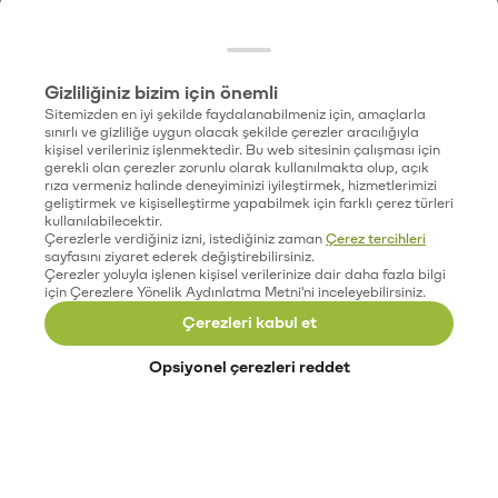
Gizliliğiniz bizim için önemli
Sitemizden en iyi şekilde faydalanabilmeniz için, amaçlarla
sınırlı ve gizliliğe uygun olacak şekilde çerezler aracılığıyla
kişisel verileriniz işlenmektedir. Bu web sitesinin çalışması için
gerekli olan çerezler zorunlu olarak kullanılmakta olup, açık
rıza vermeniz halinde deneyiminizi iyileştirmek, hizmetlerimizi
geliştirmek ve kişiselleştirme yapabilmek için farklı çerez türleri
kullanılabilecektir.
Çerezlerle verdiğiniz izni, istediğiniz zaman
Çerez tercihleri
sayfasını ziyaret ederek değiştirebilirsiniz.
Çerezler yoluyla işlenen kişisel verilerinize dair daha fazla bilgi
için Çerezlere Yönelik Aydınlatma Metni'ni inceleyebilirsiniz.
Çerezleri kabul et
Opsiyonel çerezleri reddet