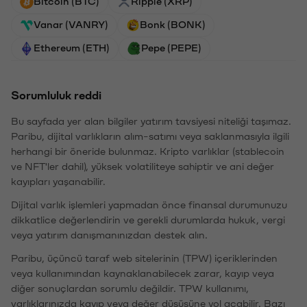
Bitcoin (BTC)
Ripple (XRP)
Vanar (VANRY)
Bonk (BONK)
Ethereum (ETH)
Pepe (PEPE)
Sorumluluk reddi
Bu sayfada yer alan bilgiler yatırım tavsiyesi niteliği taşımaz.
Paribu, dijital varlıkların alım-satımı veya saklanmasıyla ilgili
herhangi bir öneride bulunmaz. Kripto varlıklar (stablecoin
ve NFT'ler dahil), yüksek volatiliteye sahiptir ve ani değer
kayıpları yaşanabilir.
Dijital varlık işlemleri yapmadan önce finansal durumunuzu
dikkatlice değerlendirin ve gerekli durumlarda hukuk, vergi
veya yatırım danışmanınızdan destek alın.
Paribu, üçüncü taraf web sitelerinin (TPW) içeriklerinden
veya kullanımından kaynaklanabilecek zarar, kayıp veya
diğer sonuçlardan sorumlu değildir. TPW kullanımı,
varlıklarınızda kayıp veya değer düşüşüne yol açabilir. Bazı