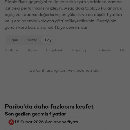
Ripple fiyat geçmişini takip ederek kripto varlıkların zaman
içindeki performansını izleyin. Aşağıdaki tabloyu kullanarak
açılış ve kapanış değerlerini, en yüksek ve en düşük fiyatları
ve işlem hacmini kolayca görüntüleyebilirsiniz. Seçtiğiniz
günün kuru baz alınarak TL'ye çevrilmiştir.
1 gün
1 hafta
1 ay
Tarih
Açılış
En yüksek
Kapanış
En düşük
Haci
Bu tarih aralığı için veri bulunamadı.
Paribu'da daha fazlasını keşfet
Son gezilen geçmiş fiyatlar
18 Şubat 2026 Avalanche fiyatı