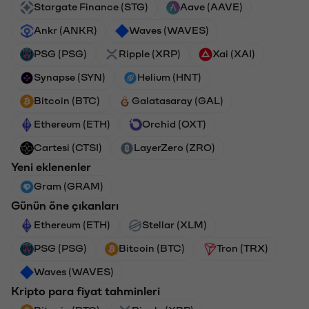
Stargate Finance (STG)
Aave (AAVE)
Ankr (ANKR)
Waves (WAVES)
PSG (PSG)
Ripple (XRP)
Xai (XAI)
Synapse (SYN)
Helium (HNT)
Bitcoin (BTC)
Galatasaray (GAL)
Ethereum (ETH)
Orchid (OXT)
Cartesi (CTSI)
LayerZero (ZRO)
Yeni eklenenler
Gram (GRAM)
Günün öne çıkanları
Ethereum (ETH)
Stellar (XLM)
PSG (PSG)
Bitcoin (BTC)
Tron (TRX)
Waves (WAVES)
Kripto para fiyat tahminleri