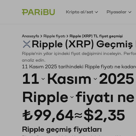
Kripto al/sat
Piyasalar
Anasayfa
Ripple fiyatı
Ripple (XRP) TL fiyat geçmişi
Ripple (XRP) Geçmiş 
Ripple'nin yıllar içindeki fiyat değişimini inceleyin. Pe
analiz edin.
11 Kasım 2025 tarihindeki Ripple fiyatı ne kadar
11
Kasım
2025
Ripple
fiyatı n
₺99,64
≈
$2,35
Ripple geçmiş fiyatları