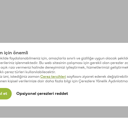
im için önemli
kilde faydalanabilmeniz için, amaçlarla sınırlı ve gizliliğe uygun olacak şekild
 verileriniz işlenmektedir. Bu web sitesinin çalışması için gerekli olan çerezler 
açık rıza vermeniz halinde deneyiminizi iyileştirmek, hizmetlerimizi geliştirmek
lı çerez türleri kullanılabilecektir.
iz izni, istediğiniz zaman
Çerez tercihleri
sayfasını ziyaret ederek değiştirebilir
enen kişisel verilerinize dair daha fazla bilgi için Çerezlere Yönelik Aydınlatma
l et
Opsiyonel çerezleri reddet