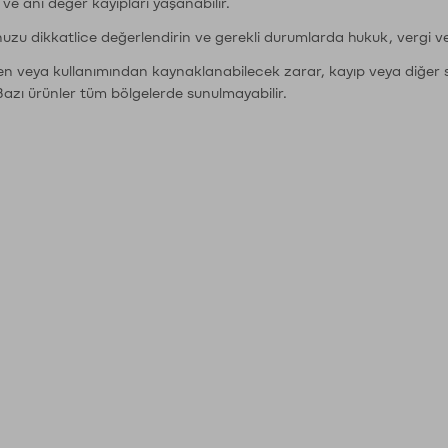
r ve ani değer kayıpları yaşanabilir.
nuzu dikkatlice değerlendirin ve gerekli durumlarda hukuk, vergi v
den veya kullanımından kaynaklanabilecek zarar, kayıp veya diğer 
Bazı ürünler tüm bölgelerde sunulmayabilir.