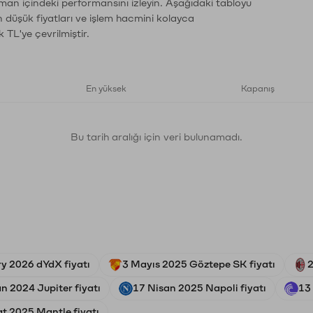
aman içindeki performansını izleyin. Aşağıdaki tabloyu
n düşük fiyatları ve işlem hacmini kolayca
 TL'ye çevrilmiştir.
En yüksek
Kapanış
Bu tarih aralığı için veri bulunamadı.
ry 2026 dYdX fiyatı
3 Mayıs 2025 Göztepe SK fiyatı
2
n 2024 Jupiter fiyatı
17 Nisan 2025 Napoli fiyatı
13 
t 2025 Mantle fiyatı