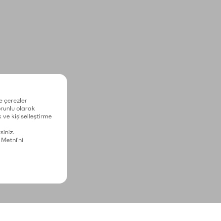
e çerezler
zorunlu olarak
 ve kişiselleştirme
siniz.
 Metni'ni