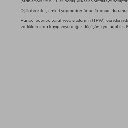
(stablecoin ve NFT'ler dahil), yüksek volatiliteye sahipti
Dijital varlık işlemleri yapmadan önce finansal durumu
Paribu, üçüncü taraf web sitelerinin (TPW) içeriklerin
varlıklarınızda kayıp veya değer düşüşüne yol açabilir. 