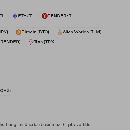
TL
ETH/TL
RENDER/TL
NRY)
Bitcoin (BTC)
Alien Worlds (TLM)
 (RENDER)
Tron (TRX)
)
 (CHZ)
li herhangi bir öneride bulunmaz. Kripto varlıklar