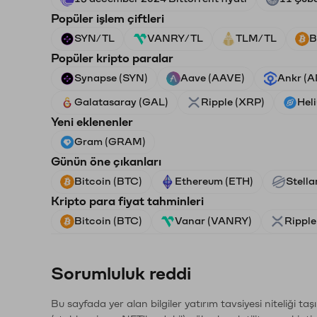
Popüler işlem çiftleri
SYN/TL
VANRY/TL
TLM/TL
B
Popüler kripto paralar
Synapse (SYN)
Aave (AAVE)
Ankr (
Galatasaray (GAL)
Ripple (XRP)
Hel
Yeni eklenenler
Gram (GRAM)
Günün öne çıkanları
Bitcoin (BTC)
Ethereum (ETH)
Stella
Kripto para fiyat tahminleri
Bitcoin (BTC)
Vanar (VANRY)
Ripple
Sorumluluk reddi
Bu sayfada yer alan bilgiler yatırım tavsiyesi niteliği ta