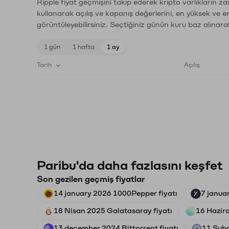
Ripple fiyat geçmişini takip ederek kripto varlıkların z
kullanarak açılış ve kapanış değerlerini, en yüksek ve e
görüntüleyebilirsiniz. Seçtiğiniz günün kuru baz alınarak
1 gün
1 hafta
1 ay
Tarih
Açılış
Paribu'da daha fazlasını keşfet
Son gezilen geçmiş fiyatlar
14 january 2026 1000Pepper fiyatı
7 janua
18 Nisan 2025 Galatasaray fiyatı
16 Hazira
13 december 2024 Bittorrent fiyatı
11 Şuba