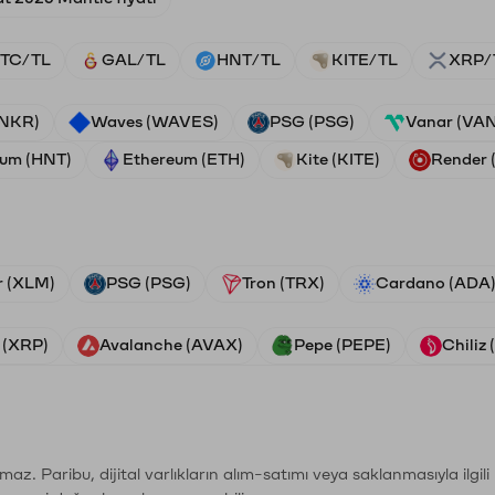
TC/TL
GAL/TL
HNT/TL
KITE/TL
XRP/
ANKR)
Waves (WAVES)
PSG (PSG)
Vanar (VA
ium (HNT)
Ethereum (ETH)
Kite (KITE)
Render
r (XLM)
PSG (PSG)
Tron (TRX)
Cardano (ADA
 (XRP)
Avalanche (AVAX)
Pepe (PEPE)
Chiliz
şımaz. Paribu, dijital varlıkların alım-satımı veya saklanmasıyla ilgi