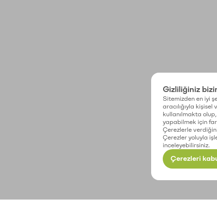
Gizliliğiniz biz
Sitemizden en iyi şe
aracılığıyla kişisel
kullanılmakta olup, 
yapabilmek için fark
Çerezlerle verdiğin
Çerezler yoluyla işl
inceleyebilirsiniz.
Çerezleri kabu