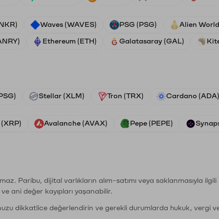
ANKR)
Waves (WAVES)
PSG (PSG)
Alien Worl
ANRY)
Ethereum (ETH)
Galatasaray (GAL)
Kit
PSG)
Stellar (XLM)
Tron (TRX)
Cardano (ADA
 (XRP)
Avalanche (AVAX)
Pepe (PEPE)
Synaps
şımaz. Paribu, dijital varlıkların alım-satımı veya saklanmasıyla ilgi
r ve ani değer kayıpları yaşanabilir.
nuzu dikkatlice değerlendirin ve gerekli durumlarda hukuk, vergi v