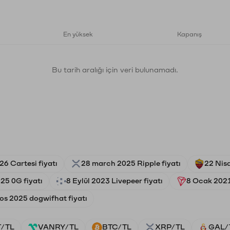
En yüksek
Kapanış
Bu tarih aralığı için veri bulunamadı.
26 Cartesi fiyatı
28 march 2025 Ripple fiyatı
22 Nis
25 0G fiyatı
8 Eylül 2023 Livepeer fiyatı
8 Ocak 2021
os 2025 dogwifhat fiyatı
/TL
VANRY/TL
BTC/TL
XRP/TL
GAL/