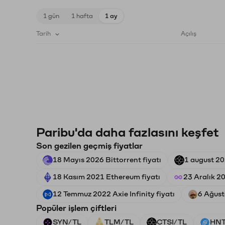
1 gün
1 hafta
1 ay
Tarih
Açılış
Paribu'da daha fazlasını keşfet
Son gezilen geçmiş fiyatlar
18 Mayıs 2026 Bittorrent fiyatı
1 august 20
18 Kasım 2021 Ethereum fiyatı
23 Aralık 20
12 Temmuz 2022 Axie Infinity fiyatı
6 Ağust
Popüler işlem çiftleri
SYN/TL
TLM/TL
CTSI/TL
HNT