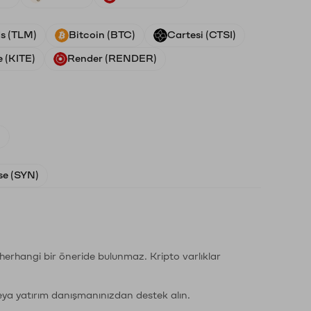
ds (TLM)
Bitcoin (BTC)
Cartesi (CTSI)
e (KITE)
Render (RENDER)
)
e (SYN)
li herhangi bir öneride bulunmaz. Kripto varlıklar
eya yatırım danışmanınızdan destek alın.