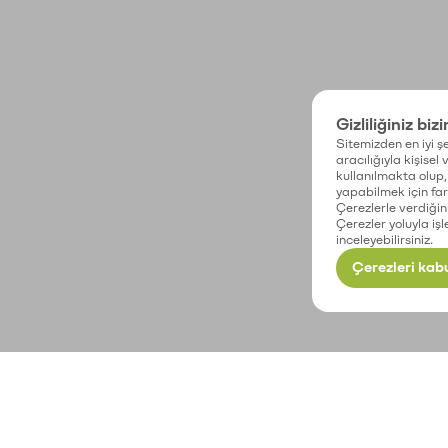
Gizliliğiniz biz
Sitemizden en iyi şe
aracılığıyla kişisel
kullanılmakta olup, 
yapabilmek için fark
Çerezlerle verdiğin
Çerezler yoluyla işl
inceleyebilirsiniz.
Çerezleri kabu