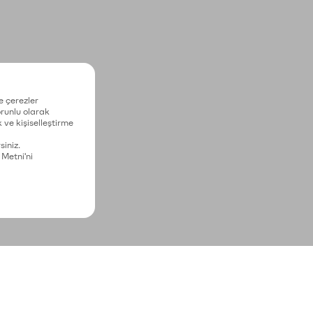
e çerezler
zorunlu olarak
 ve kişiselleştirme
siniz.
 Metni'ni