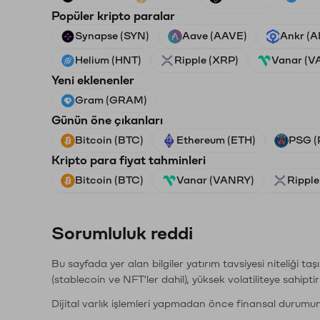
Popüler kripto paralar
Synapse (SYN)
Aave (AAVE)
Ankr (
Helium (HNT)
Ripple (XRP)
Vanar (V
Yeni eklenenler
Gram (GRAM)
Günün öne çıkanları
Bitcoin (BTC)
Ethereum (ETH)
PSG (
Kripto para fiyat tahminleri
Bitcoin (BTC)
Vanar (VANRY)
Ripple
Sorumluluk reddi
Bu sayfada yer alan bilgiler yatırım tavsiyesi niteliği ta
(stablecoin ve NFT'ler dahil), yüksek volatiliteye sahipti
Dijital varlık işlemleri yapmadan önce finansal durumu