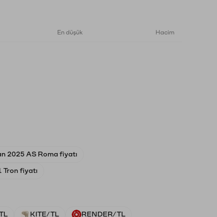
En düşük
Hacim
an 2025 AS Roma fiyatı
 Tron fiyatı
TL
KITE/TL
RENDER/TL