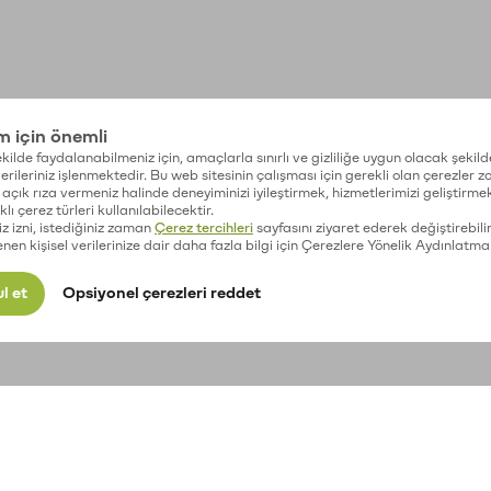
im için önemli
kilde faydalanabilmeniz için, amaçlarla sınırlı ve gizliliğe uygun olacak şekild
 verileriniz işlenmektedir. Bu web sitesinin çalışması için gerekli olan çerezler 
açık rıza vermeniz halinde deneyiminizi iyileştirmek, hizmetlerimizi geliştirmek
lı çerez türleri kullanılabilecektir.
iz izni, istediğiniz zaman
Çerez tercihleri
sayfasını ziyaret ederek değiştirebilir
enen kişisel verilerinize dair daha fazla bilgi için Çerezlere Yönelik Aydınlatma
l et
Opsiyonel çerezleri reddet