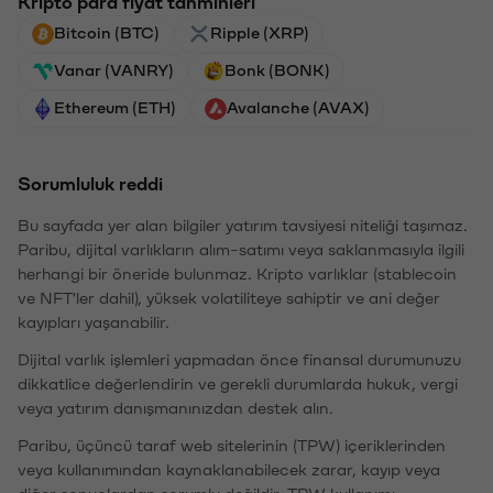
Kripto para fiyat tahminleri
Bitcoin (BTC)
Ripple (XRP)
Vanar (VANRY)
Bonk (BONK)
Ethereum (ETH)
Avalanche (AVAX)
Sorumluluk reddi
Bu sayfada yer alan bilgiler yatırım tavsiyesi niteliği taşımaz.
Paribu, dijital varlıkların alım-satımı veya saklanmasıyla ilgili
herhangi bir öneride bulunmaz. Kripto varlıklar (stablecoin
ve NFT'ler dahil), yüksek volatiliteye sahiptir ve ani değer
kayıpları yaşanabilir.
Dijital varlık işlemleri yapmadan önce finansal durumunuzu
dikkatlice değerlendirin ve gerekli durumlarda hukuk, vergi
veya yatırım danışmanınızdan destek alın.
Paribu, üçüncü taraf web sitelerinin (TPW) içeriklerinden
veya kullanımından kaynaklanabilecek zarar, kayıp veya
diğer sonuçlardan sorumlu değildir. TPW kullanımı,