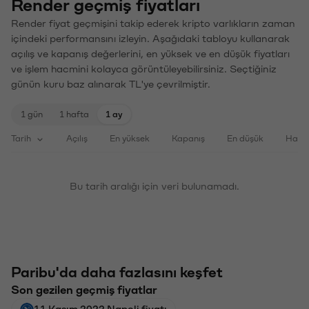
Render geçmiş fiyatları
Render fiyat geçmişini takip ederek kripto varlıkların zaman
içindeki performansını izleyin. Aşağıdaki tabloyu kullanarak
açılış ve kapanış değerlerini, en yüksek ve en düşük fiyatları
ve işlem hacmini kolayca görüntüleyebilirsiniz. Seçtiğiniz
günün kuru baz alınarak TL'ye çevrilmiştir.
1 gün
1 hafta
1 ay
Tarih
Açılış
En yüksek
Kapanış
En düşük
Haci
Bu tarih aralığı için veri bulunamadı.
Paribu'da daha fazlasını keşfet
Son gezilen geçmiş fiyatlar
11 Kasım 2022 Napoli fiyatı