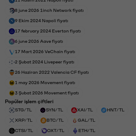
8 june 2026 1inch Network fiyatı
9 Ekim 2024 Napoli fiyatı
17 february 2024 Everton fiyatı
6 june 2026 Aave fiyatı
17 Mart 2026 VeChain fiyatı
2 Şubat 2024 Livepeer fiyatı
26 Haziran 2022 Valencia CF fiyatı
1 may 2026 Movement fiyatı
3 Şubat 2026 Movement fiyatı
Popüler işlem çiftleri
STG/TL
SYN/TL
XAI/TL
HNT/TL
XRP/TL
BTC/TL
GAL/TL
CTSI/TL
OXT/TL
ETH/TL