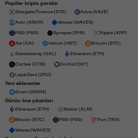
Popüler kripto paralar
Stargate Finance (STG)
Aave (AAVE)
Ankr (ANKR)
Waves (WAVES)
PSG (PSG)
Synapse (SYN)
Ripple (XRP)
Xai (XAI)
Helium (HNT)
Bitcoin (BTC)
Galatasaray (GAL)
Ethereum (ETH)
Cartesi (CTSI)
Orchid (OXT)
LayerZero (ZRO)
Yeni eklenenler
Gram (GRAM)
Günün öne çıkanları
Ethereum (ETH)
Stellar (XLM)
Bitcoin (BTC)
PSG (PSG)
Tron (TRX)
Waves (WAVES)