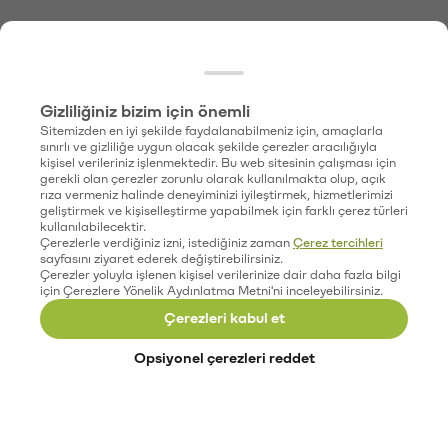
Gizliliğiniz bizim için önemli
Sitemizden en iyi şekilde faydalanabilmeniz için, amaçlarla
sınırlı ve gizliliğe uygun olacak şekilde çerezler aracılığıyla
kişisel verileriniz işlenmektedir. Bu web sitesinin çalışması için
gerekli olan çerezler zorunlu olarak kullanılmakta olup, açık
rıza vermeniz halinde deneyiminizi iyileştirmek, hizmetlerimizi
geliştirmek ve kişiselleştirme yapabilmek için farklı çerez türleri
kullanılabilecektir.
Çerezlerle verdiğiniz izni, istediğiniz zaman
Çerez tercihleri
sayfasını ziyaret ederek değiştirebilirsiniz.
Çerezler yoluyla işlenen kişisel verilerinize dair daha fazla bilgi
için Çerezlere Yönelik Aydınlatma Metni'ni inceleyebilirsiniz.
Çerezleri kabul et
Opsiyonel çerezleri reddet