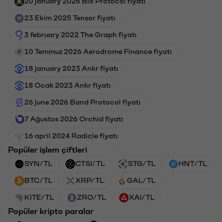
20 january 2026 Bio Protocol fiyatı
23 Ekim 2025 Tensor fiyatı
3 february 2022 The Graph fiyatı
10 Temmuz 2026 Aerodrome Finance fiyatı
18 january 2023 Ankr fiyatı
18 Ocak 2023 Ankr fiyatı
26 june 2026 Band Protocol fiyatı
7 Ağustos 2026 Orchid fiyatı
16 april 2024 Radicle fiyatı
Popüler işlem çiftleri
SYN/TL
CTSI/TL
STG/TL
HNT/TL
BTC/TL
XRP/TL
GAL/TL
KITE/TL
ZRO/TL
XAI/TL
Popüler kripto paralar