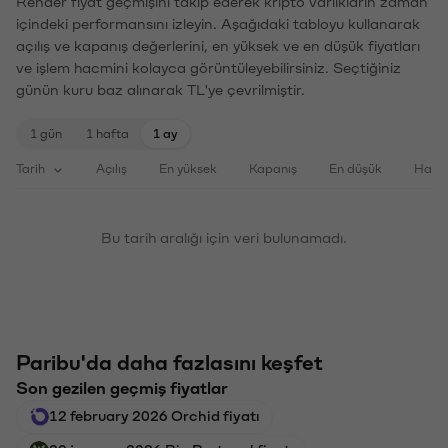
Render fiyat geçmişini takip ederek kripto varlıkların zaman
içindeki performansını izleyin. Aşağıdaki tabloyu kullanarak
açılış ve kapanış değerlerini, en yüksek ve en düşük fiyatları
ve işlem hacmini kolayca görüntüleyebilirsiniz. Seçtiğiniz
günün kuru baz alınarak TL'ye çevrilmiştir.
1 gün
1 hafta
1 ay
Tarih
Açılış
En yüksek
Kapanış
En düşük
Haci
Bu tarih aralığı için veri bulunamadı.
Paribu'da daha fazlasını keşfet
Son gezilen geçmiş fiyatlar
12 february 2026 Orchid fiyatı