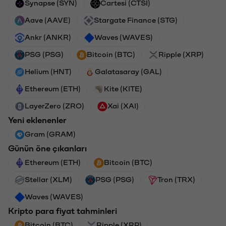
Synapse (SYN)
Cartesi (CTSI)
Aave (AAVE)
Stargate Finance (STG)
Ankr (ANKR)
Waves (WAVES)
PSG (PSG)
Bitcoin (BTC)
Ripple (XRP)
Helium (HNT)
Galatasaray (GAL)
Ethereum (ETH)
Kite (KITE)
LayerZero (ZRO)
Xai (XAI)
Yeni eklenenler
Gram (GRAM)
Günün öne çıkanları
Ethereum (ETH)
Bitcoin (BTC)
Stellar (XLM)
PSG (PSG)
Tron (TRX)
Waves (WAVES)
Kripto para fiyat tahminleri
Bitcoin (BTC)
Ripple (XRP)