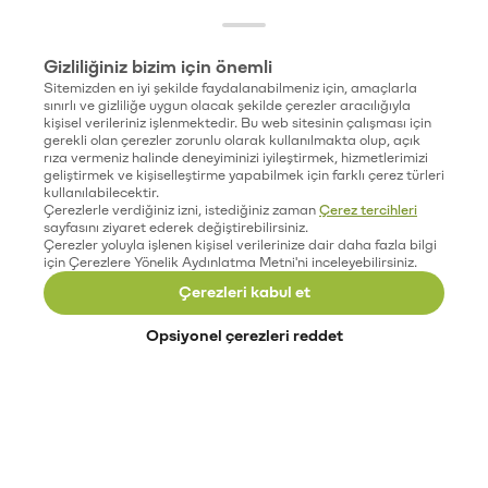
Gizliliğiniz bizim için önemli
Sitemizden en iyi şekilde faydalanabilmeniz için, amaçlarla
sınırlı ve gizliliğe uygun olacak şekilde çerezler aracılığıyla
kişisel verileriniz işlenmektedir. Bu web sitesinin çalışması için
gerekli olan çerezler zorunlu olarak kullanılmakta olup, açık
rıza vermeniz halinde deneyiminizi iyileştirmek, hizmetlerimizi
geliştirmek ve kişiselleştirme yapabilmek için farklı çerez türleri
kullanılabilecektir.
Çerezlerle verdiğiniz izni, istediğiniz zaman
Çerez tercihleri
sayfasını ziyaret ederek değiştirebilirsiniz.
Çerezler yoluyla işlenen kişisel verilerinize dair daha fazla bilgi
için Çerezlere Yönelik Aydınlatma Metni'ni inceleyebilirsiniz.
Çerezleri kabul et
Opsiyonel çerezleri reddet