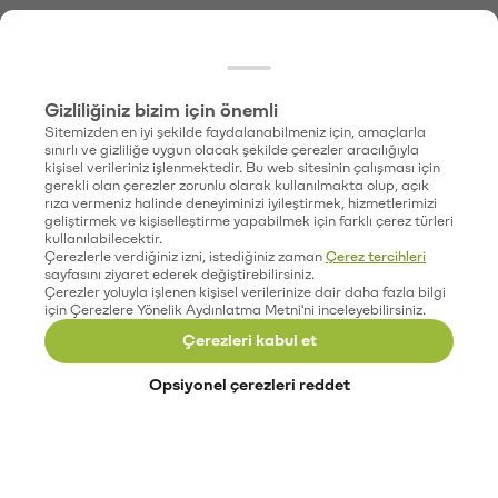
Gizliliğiniz bizim için önemli
Sitemizden en iyi şekilde faydalanabilmeniz için, amaçlarla
sınırlı ve gizliliğe uygun olacak şekilde çerezler aracılığıyla
kişisel verileriniz işlenmektedir. Bu web sitesinin çalışması için
gerekli olan çerezler zorunlu olarak kullanılmakta olup, açık
rıza vermeniz halinde deneyiminizi iyileştirmek, hizmetlerimizi
geliştirmek ve kişiselleştirme yapabilmek için farklı çerez türleri
kullanılabilecektir.
Çerezlerle verdiğiniz izni, istediğiniz zaman
Çerez tercihleri
sayfasını ziyaret ederek değiştirebilirsiniz.
Çerezler yoluyla işlenen kişisel verilerinize dair daha fazla bilgi
için Çerezlere Yönelik Aydınlatma Metni'ni inceleyebilirsiniz.
Çerezleri kabul et
Opsiyonel çerezleri reddet