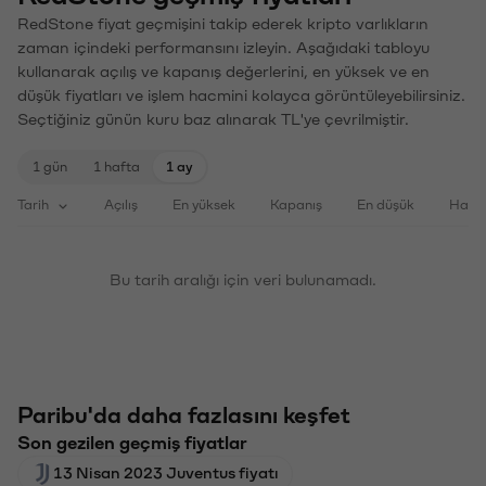
RedStone fiyat geçmişini takip ederek kripto varlıkların
zaman içindeki performansını izleyin. Aşağıdaki tabloyu
kullanarak açılış ve kapanış değerlerini, en yüksek ve en
düşük fiyatları ve işlem hacmini kolayca görüntüleyebilirsiniz.
Seçtiğiniz günün kuru baz alınarak TL'ye çevrilmiştir.
1 gün
1 hafta
1 ay
Tarih
Açılış
En yüksek
Kapanış
En düşük
Haci
Bu tarih aralığı için veri bulunamadı.
Paribu'da daha fazlasını keşfet
Son gezilen geçmiş fiyatlar
13 Nisan 2023 Juventus fiyatı