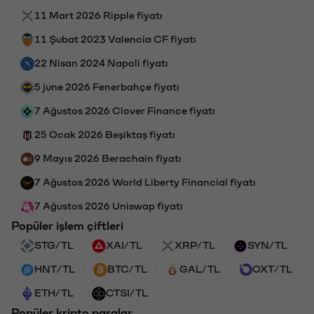
11 Mart 2026 Ripple fiyatı
11 Şubat 2023 Valencia CF fiyatı
22 Nisan 2024 Napoli fiyatı
5 june 2026 Fenerbahçe fiyatı
7 Ağustos 2026 Clover Finance fiyatı
25 Ocak 2026 Beşiktaş fiyatı
9 Mayıs 2026 Berachain fiyatı
7 Ağustos 2026 World Liberty Financial fiyatı
7 Ağustos 2026 Uniswap fiyatı
Popüler işlem çiftleri
STG/TL
XAI/TL
XRP/TL
SYN/TL
HNT/TL
BTC/TL
GAL/TL
OXT/TL
ETH/TL
CTSI/TL
Popüler kripto paralar