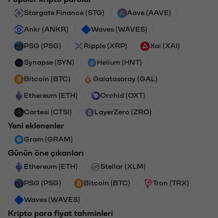
Stargate Finance (STG)
Aave (AAVE)
Ankr (ANKR)
Waves (WAVES)
PSG (PSG)
Ripple (XRP)
Xai (XAI)
Synapse (SYN)
Helium (HNT)
Bitcoin (BTC)
Galatasaray (GAL)
Ethereum (ETH)
Orchid (OXT)
Cartesi (CTSI)
LayerZero (ZRO)
Yeni eklenenler
Gram (GRAM)
Günün öne çıkanları
Ethereum (ETH)
Stellar (XLM)
PSG (PSG)
Bitcoin (BTC)
Tron (TRX)
Waves (WAVES)
Kripto para fiyat tahminleri