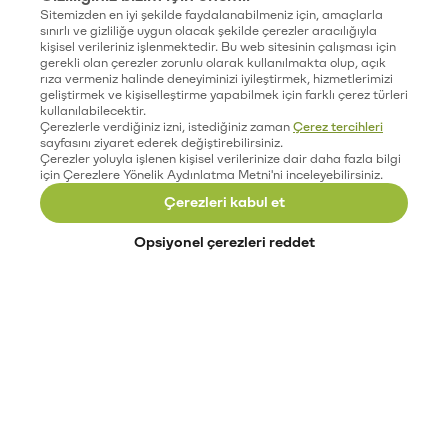
Sitemizden en iyi şekilde faydalanabilmeniz için, amaçlarla
sınırlı ve gizliliğe uygun olacak şekilde çerezler aracılığıyla
kişisel verileriniz işlenmektedir. Bu web sitesinin çalışması için
gerekli olan çerezler zorunlu olarak kullanılmakta olup, açık
rıza vermeniz halinde deneyiminizi iyileştirmek, hizmetlerimizi
geliştirmek ve kişiselleştirme yapabilmek için farklı çerez türleri
kullanılabilecektir.
Çerezlerle verdiğiniz izni, istediğiniz zaman
Çerez tercihleri
sayfasını ziyaret ederek değiştirebilirsiniz.
Çerezler yoluyla işlenen kişisel verilerinize dair daha fazla bilgi
için Çerezlere Yönelik Aydınlatma Metni'ni inceleyebilirsiniz.
Çerezleri kabul et
Opsiyonel çerezleri reddet
Paribu’yu keşfet
Eğitimler
Etkinlikler
Açık pozisyonlar