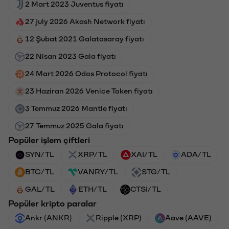
2 Mart 2023 Juventus fiyatı
27 july 2026 Akash Network fiyatı
12 Şubat 2021 Galatasaray fiyatı
22 Nisan 2023 Gala fiyatı
24 Mart 2026 Odos Protocol fiyatı
23 Haziran 2026 Venice Token fiyatı
3 Temmuz 2026 Mantle fiyatı
27 Temmuz 2025 Gala fiyatı
Popüler işlem çiftleri
SYN/TL
XRP/TL
XAI/TL
ADA/TL
BTC/TL
VANRY/TL
STG/TL
GAL/TL
ETH/TL
CTSI/TL
Popüler kripto paralar
Ankr (ANKR)
Ripple (XRP)
Aave (AAVE)