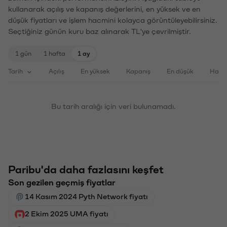
kullanarak açılış ve kapanış değerlerini, en yüksek ve en
düşük fiyatları ve işlem hacmini kolayca görüntüleyebilirsiniz.
Seçtiğiniz günün kuru baz alınarak TL'ye çevrilmiştir.
1 gün
1 hafta
1 ay
Tarih
Açılış
En yüksek
Kapanış
En düşük
Haci
Bu tarih aralığı için veri bulunamadı.
Paribu'da daha fazlasını keşfet
Son gezilen geçmiş fiyatlar
14 Kasım 2024 Pyth Network fiyatı
2 Ekim 2025 UMA fiyatı