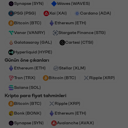
Synapse (SYN)
Waves (WAVES)
PSG (PSG)
Xai (XAI)
Cardano (ADA)
Bitcoin (BTC)
Ethereum (ETH)
Vanar (VANRY)
Stargate Finance (STG)
Galatasaray (GAL)
Cartesi (CTSI)
Hyperliquid (HYPE)
Günün öne çıkanları
Ethereum (ETH)
Stellar (XLM)
Tron (TRX)
Bitcoin (BTC)
Ripple (XRP)
Solana (SOL)
Kripto para fiyat tahminleri
Bitcoin (BTC)
Ripple (XRP)
Bonk (BONK)
Ethereum (ETH)
Synapse (SYN)
Avalanche (AVAX)