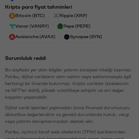
Kripto para fiyat tahminleri
Bitcoin (BTC)
Ripple (XRP)
Vanar (VANRY)
Pepe (PEPE)
Avalanche (AVAX)
Synapse (SYN)
Sorumluluk reddi
Bu sayfada yer alan bilgiler yatırım tavsiyesi niteliği taşımaz.
Paribu, dijital varlıkların alım-satımı veya saklanmasıyla ilgili
herhangi bir öneride bulunmaz. Kripto varlıklar (stablecoin
ve NFT'ler dahil), yüksek volatiliteye sahiptir ve ani değer
kayıpları yaşanabilir.
Dijital varlık işlemleri yapmadan önce finansal durumunuzu
dikkatlice değerlendirin ve gerekli durumlarda hukuk, vergi
veya yatırım danışmanınızdan destek alın.
Paribu, üçüncü taraf web sitelerinin (TPW) içeriklerinden
veya kullanımından kaynaklanabilecek zarar, kayıp veya