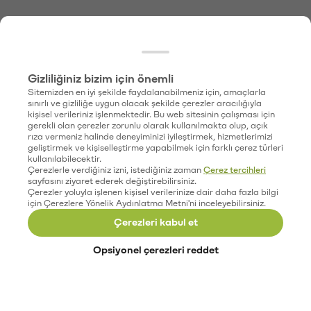
Gizliliğiniz bizim için önemli
Sitemizden en iyi şekilde faydalanabilmeniz için, amaçlarla
sınırlı ve gizliliğe uygun olacak şekilde çerezler aracılığıyla
kişisel verileriniz işlenmektedir. Bu web sitesinin çalışması için
gerekli olan çerezler zorunlu olarak kullanılmakta olup, açık
rıza vermeniz halinde deneyiminizi iyileştirmek, hizmetlerimizi
geliştirmek ve kişiselleştirme yapabilmek için farklı çerez türleri
kullanılabilecektir.
Çerezlerle verdiğiniz izni, istediğiniz zaman
Çerez tercihleri
sayfasını ziyaret ederek değiştirebilirsiniz.
Çerezler yoluyla işlenen kişisel verilerinize dair daha fazla bilgi
için Çerezlere Yönelik Aydınlatma Metni'ni inceleyebilirsiniz.
Çerezleri kabul et
Opsiyonel çerezleri reddet