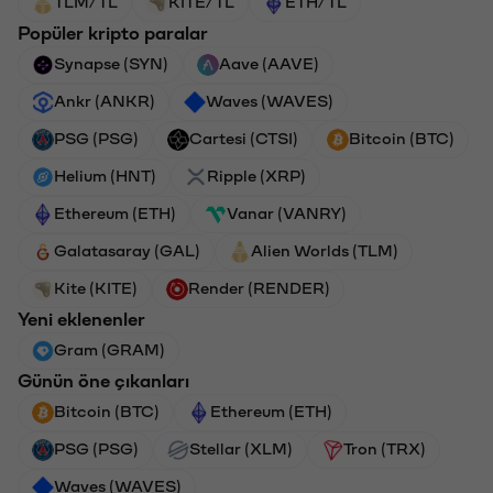
TLM/TL
KITE/TL
ETH/TL
Popüler kripto paralar
Synapse (SYN)
Aave (AAVE)
Ankr (ANKR)
Waves (WAVES)
PSG (PSG)
Cartesi (CTSI)
Bitcoin (BTC)
Helium (HNT)
Ripple (XRP)
Ethereum (ETH)
Vanar (VANRY)
Galatasaray (GAL)
Alien Worlds (TLM)
Kite (KITE)
Render (RENDER)
Yeni eklenenler
Gram (GRAM)
Günün öne çıkanları
Bitcoin (BTC)
Ethereum (ETH)
PSG (PSG)
Stellar (XLM)
Tron (TRX)
Waves (WAVES)