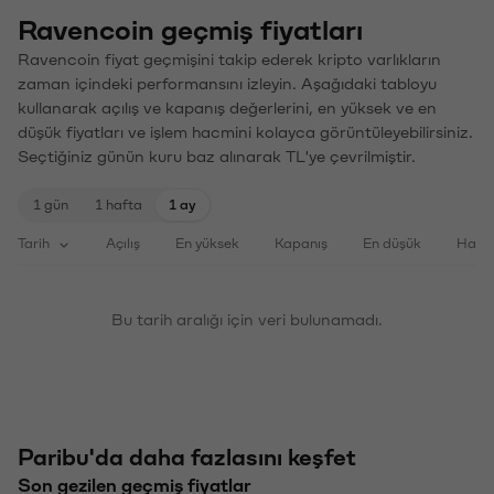
Ravencoin geçmiş fiyatları
Ravencoin fiyat geçmişini takip ederek kripto varlıkların
zaman içindeki performansını izleyin. Aşağıdaki tabloyu
kullanarak açılış ve kapanış değerlerini, en yüksek ve en
düşük fiyatları ve işlem hacmini kolayca görüntüleyebilirsiniz.
Seçtiğiniz günün kuru baz alınarak TL'ye çevrilmiştir.
1 gün
1 hafta
1 ay
Tarih
Açılış
En yüksek
Kapanış
En düşük
Haci
Bu tarih aralığı için veri bulunamadı.
Paribu'da daha fazlasını keşfet
Son gezilen geçmiş fiyatlar