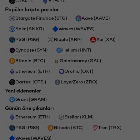
CTSI/TL
ETH/TL
Popüler kripto paralar
Stargate Finance (STG)
Aave (AAVE)
Ankr (ANKR)
Waves (WAVES)
PSG (PSG)
Ripple (XRP)
Xai (XAI)
Synapse (SYN)
Helium (HNT)
Bitcoin (BTC)
Galatasaray (GAL)
Ethereum (ETH)
Orchid (OXT)
Cartesi (CTSI)
LayerZero (ZRO)
Yeni eklenenler
Gram (GRAM)
Günün öne çıkanları
Ethereum (ETH)
Stellar (XLM)
PSG (PSG)
Bitcoin (BTC)
Tron (TRX)
Waves (WAVES)