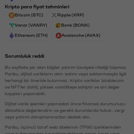
Kripto para fiyat tahminleri
Bitcoin (BTC)
Ripple (XRP)
Vanar (VANRY)
Bonk (BONK)
Ethereum (ETH)
Avalanche (AVAX)
Sorumluluk reddi
Bu sayfada yer alan bilgiler yatırım tavsiyesi niteliği taşımaz.
Paribu, dijital varlıkların alım-satımı veya saklanmasıyla ilgili
herhangi bir öneride bulunmaz. Kripto varlıklar (stablecoin
ve NFT'ler dahil), yüksek volatiliteye sahiptir ve ani değer
kayıpları yaşanabilir.
Dijital varlık işlemleri yapmadan önce finansal durumunuzu
dikkatlice değerlendirin ve gerekli durumlarda hukuk, vergi
veya yatırım danışmanınızdan destek alın.
Paribu, üçüncü taraf web sitelerinin (TPW) içeriklerinden
veya kullanımından kaynaklanabilecek zarar, kayıp veya