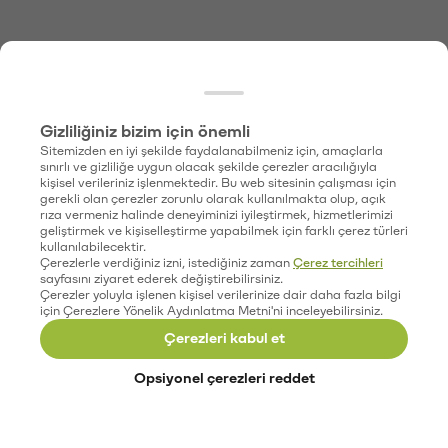
Gizliliğiniz bizim için önemli
Sitemizden en iyi şekilde faydalanabilmeniz için, amaçlarla
sınırlı ve gizliliğe uygun olacak şekilde çerezler aracılığıyla
kişisel verileriniz işlenmektedir. Bu web sitesinin çalışması için
gerekli olan çerezler zorunlu olarak kullanılmakta olup, açık
rıza vermeniz halinde deneyiminizi iyileştirmek, hizmetlerimizi
geliştirmek ve kişiselleştirme yapabilmek için farklı çerez türleri
kullanılabilecektir.
Çerezlerle verdiğiniz izni, istediğiniz zaman
Çerez tercihleri
sayfasını ziyaret ederek değiştirebilirsiniz.
Çerezler yoluyla işlenen kişisel verilerinize dair daha fazla bilgi
için Çerezlere Yönelik Aydınlatma Metni'ni inceleyebilirsiniz.
Çerezleri kabul et
Opsiyonel çerezleri reddet