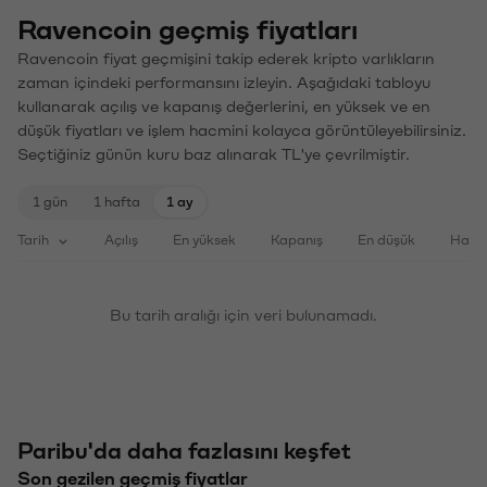
Ravencoin geçmiş fiyatları
Ravencoin fiyat geçmişini takip ederek kripto varlıkların
zaman içindeki performansını izleyin. Aşağıdaki tabloyu
kullanarak açılış ve kapanış değerlerini, en yüksek ve en
düşük fiyatları ve işlem hacmini kolayca görüntüleyebilirsiniz.
Seçtiğiniz günün kuru baz alınarak TL'ye çevrilmiştir.
1 gün
1 hafta
1 ay
Tarih
Açılış
En yüksek
Kapanış
En düşük
Haci
Bu tarih aralığı için veri bulunamadı.
Paribu'da daha fazlasını keşfet
Son gezilen geçmiş fiyatlar