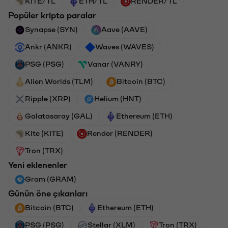
KITE/TL
ETH/TL
RENDER/TL
Popüler kripto paralar
Synapse (SYN)
Aave (AAVE)
Ankr (ANKR)
Waves (WAVES)
PSG (PSG)
Vanar (VANRY)
Alien Worlds (TLM)
Bitcoin (BTC)
Ripple (XRP)
Helium (HNT)
Galatasaray (GAL)
Ethereum (ETH)
Kite (KITE)
Render (RENDER)
Tron (TRX)
Yeni eklenenler
Gram (GRAM)
Günün öne çıkanları
Bitcoin (BTC)
Ethereum (ETH)
PSG (PSG)
Stellar (XLM)
Tron (TRX)