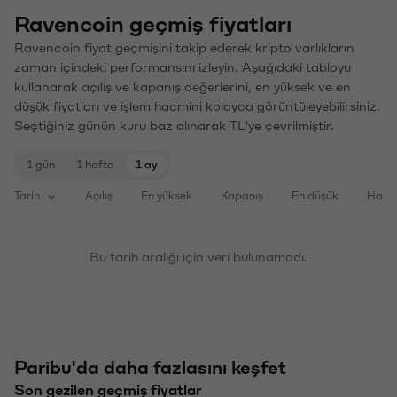
Ravencoin geçmiş fiyatları
Ravencoin fiyat geçmişini takip ederek kripto varlıkların
zaman içindeki performansını izleyin. Aşağıdaki tabloyu
kullanarak açılış ve kapanış değerlerini, en yüksek ve en
düşük fiyatları ve işlem hacmini kolayca görüntüleyebilirsiniz.
Seçtiğiniz günün kuru baz alınarak TL'ye çevrilmiştir.
1 gün
1 hafta
1 ay
Tarih
Açılış
En yüksek
Kapanış
En düşük
Haci
Bu tarih aralığı için veri bulunamadı.
Paribu'da daha fazlasını keşfet
Son gezilen geçmiş fiyatlar