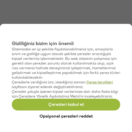
Gizliliğiniz bizim için önemli
Sitemizden en iyi şekilde faydalanabilmeniz için, amaçlarla
sınırlı ve gizliliğe uygun olacak şekilde çerezler aracılığıyla
kişisel verileriniz işlenmektedir. Bu web sitesinin çalışması için
gerekli olan çerezler zorunlu olarak kullanılmakta olup, açık
rıza vermeniz halinde deneyiminizi iyileştirmek, hizmetlerimizi
geliştirmek ve kişiselleştirme yapabilmek için farklı çerez türleri
kullanılabilecektir.
Çerezlerle verdiğiniz izni, istediğiniz zaman
Çerez tercihleri
sayfasını ziyaret ederek değiştirebilirsiniz.
Çerezler yoluyla işlenen kişisel verilerinize dair daha fazla bilgi
için Çerezlere Yönelik Aydınlatma Metni'ni inceleyebilirsiniz.
Çerezleri kabul et
Opsiyonel çerezleri reddet