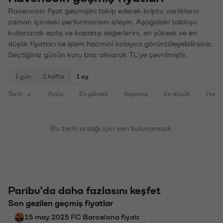
Ravencoin fiyat geçmişini takip ederek kripto varlıkların
zaman içindeki performansını izleyin. Aşağıdaki tabloyu
kullanarak açılış ve kapanış değerlerini, en yüksek ve en
düşük fiyatları ve işlem hacmini kolayca görüntüleyebilirsiniz.
Seçtiğiniz günün kuru baz alınarak TL'ye çevrilmiştir.
1 gün
1 hafta
1 ay
Tarih
Açılış
En yüksek
Kapanış
En düşük
Haci
Bu tarih aralığı için veri bulunamadı.
Paribu'da daha fazlasını keşfet
Son gezilen geçmiş fiyatlar
15 may 2025 FC Barcelona fiyatı