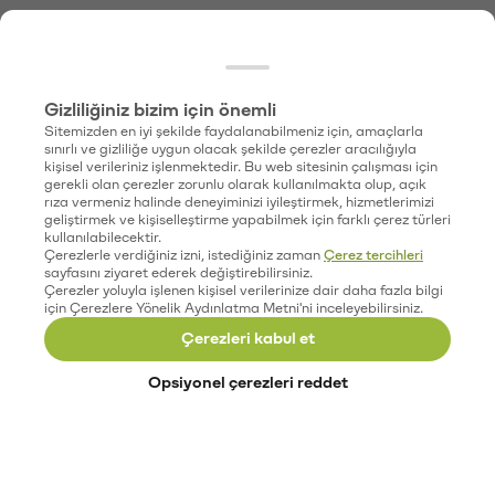
Gizliliğiniz bizim için önemli
Sitemizden en iyi şekilde faydalanabilmeniz için, amaçlarla
sınırlı ve gizliliğe uygun olacak şekilde çerezler aracılığıyla
kişisel verileriniz işlenmektedir. Bu web sitesinin çalışması için
gerekli olan çerezler zorunlu olarak kullanılmakta olup, açık
rıza vermeniz halinde deneyiminizi iyileştirmek, hizmetlerimizi
geliştirmek ve kişiselleştirme yapabilmek için farklı çerez türleri
kullanılabilecektir.
Çerezlerle verdiğiniz izni, istediğiniz zaman
Çerez tercihleri
sayfasını ziyaret ederek değiştirebilirsiniz.
Çerezler yoluyla işlenen kişisel verilerinize dair daha fazla bilgi
için Çerezlere Yönelik Aydınlatma Metni'ni inceleyebilirsiniz.
Çerezleri kabul et
Opsiyonel çerezleri reddet