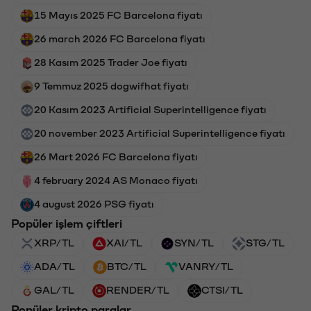
15 Mayıs 2025 FC Barcelona fiyatı
26 march 2026 FC Barcelona fiyatı
28 Kasım 2025 Trader Joe fiyatı
9 Temmuz 2025 dogwifhat fiyatı
20 Kasım 2023 Artificial Superintelligence fiyatı
20 november 2023 Artificial Superintelligence fiyatı
26 Mart 2026 FC Barcelona fiyatı
4 february 2024 AS Monaco fiyatı
4 august 2026 PSG fiyatı
Popüler işlem çiftleri
XRP/TL
XAI/TL
SYN/TL
STG/TL
ADA/TL
BTC/TL
VANRY/TL
GAL/TL
RENDER/TL
CTSI/TL
Popüler kripto paralar