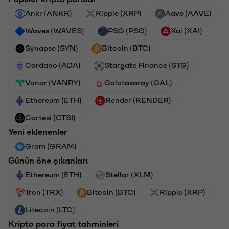
Ankr (ANKR)
Ripple (XRP)
Aave (AAVE)
Waves (WAVES)
PSG (PSG)
Xai (XAI)
Synapse (SYN)
Bitcoin (BTC)
Cardano (ADA)
Stargate Finance (STG)
Vanar (VANRY)
Galatasaray (GAL)
Ethereum (ETH)
Render (RENDER)
Cartesi (CTSI)
Yeni eklenenler
Gram (GRAM)
Günün öne çıkanları
Ethereum (ETH)
Stellar (XLM)
Tron (TRX)
Bitcoin (BTC)
Ripple (XRP)
Litecoin (LTC)
Kripto para fiyat tahminleri