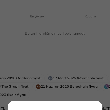
En yüksek
Kapanış
Bu tarih aralığı için veri bulunamadı.
isan 2020 Cardano fiyatı
17 Mart 2025 Wormhole fiyatı
3 The Graph fiyatı
21 Haziran 2025 Berachain fiyatı
023 Skale fiyatı
/TL
STG/TL
BTC/TL
VANRY/TL
GAL/T