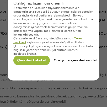
Gizliliğiniz bizim için önemli
Sitemizden en iyi şekilde faydalanabilmeniz için,
AAVE)
amaçlarla sınırlı ve gizliliğe uygun olacak şekilde çerezler
Ripple (XRP)
Waves (WAVES)
PSG (PS
aracılığıyla kişisel verileriniz işlenmektedir. Bu web
sitesinin çalışması için gerekli olan çerezler zorunlu olarak
ate Finance (STG)
Vanar (VANRY)
Galatasaray (GA
kullanılmakta olup, açık rıza vermeniz halinde
deneyiminizi iyileştirmek, hizmetlerimizi geliştirmek ve
kişiselleştirme yapabilmek için farklı çerez türleri
TRX)
Bitcoin (BTC)
Ripple (XRP)
Solana (SOL)
kullanılabilecektir.
Çerezlerle verdiğiniz izni, istediğiniz zaman
Çerez
tercihleri
sayfasını ziyaret ederek değiştirebilirsiniz.
Çerezler yoluyla işlenen kişisel verilerinize dair daha fazla
ONK)
Ethereum (ETH)
Synapse (SYN)
Avalanc
bilgi için Çerezlere Yönelik Aydınlatma Metni'ni
inceleyebilirsiniz.
Çerezleri kabul et
Opsiyonel çerezleri reddet
şımaz. Paribu, dijital varlıkların alım-satımı veya saklanmasıyla ilgi
r ve ani değer kayıpları yaşanabilir.
nuzu dikkatlice değerlendirin ve gerekli durumlarda hukuk, vergi v
den veya kullanımından kaynaklanabilecek zarar, kayıp veya diğer 
Bazı ürünler tüm bölgelerde sunulmayabilir.