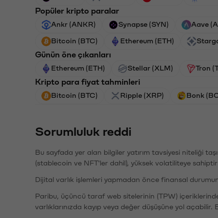
Popüler kripto paralar
Ankr (ANKR)
Synapse (SYN)
Aave (
Bitcoin (BTC)
Ethereum (ETH)
Starg
Günün öne çıkanları
Ethereum (ETH)
Stellar (XLM)
Tron (
Kripto para fiyat tahminleri
Bitcoin (BTC)
Ripple (XRP)
Bonk (B
Sorumluluk reddi
Bu sayfada yer alan bilgiler yatırım tavsiyesi niteliği ta
(stablecoin ve NFT'ler dahil), yüksek volatiliteye sahipti
Dijital varlık işlemleri yapmadan önce finansal durumu
Paribu, üçüncü taraf web sitelerinin (TPW) içeriklerin
varlıklarınızda kayıp veya değer düşüşüne yol açabilir. 