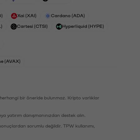
G)
Xai (XAI)
Cardano (ADA)
L)
Cartesi (CTSI)
Hyperliquid (HYPE)
he (AVAX)
li herhangi bir öneride bulunmaz. Kripto varlıklar
eya yatırım danışmanınızdan destek alın.
sonuçlardan sorumlu değildir. TPW kullanımı,