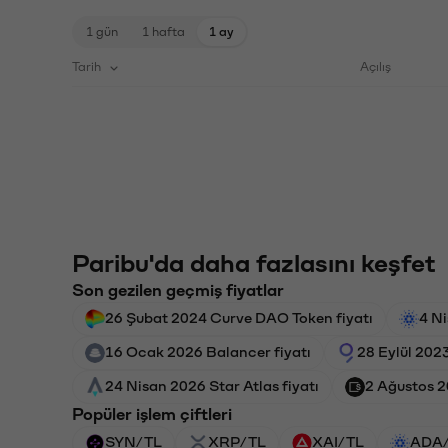
1 gün
1 hafta
1 ay
Tarih
Açılış
Paribu'da daha fazlasını keşfet
Son gezilen geçmiş fiyatlar
26 Şubat 2024 Curve DAO Token fiyatı
4 N
16 Ocak 2026 Balancer fiyatı
28 Eylül 202
24 Nisan 2026 Star Atlas fiyatı
2 Ağustos 2
Popüler işlem çiftleri
SYN/TL
XRP/TL
XAI/TL
ADA