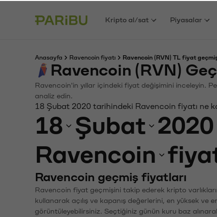
Kripto al/sat
Piyasalar
Anasayfa
Ravencoin fiyatı
Ravencoin (RVN) TL fiyat geçmiş
Ravencoin (RVN) Geç
Ravencoin'in yıllar içindeki fiyat değişimini inceleyin.
analiz edin.
18 Şubat 2020 tarihindeki Ravencoin fiyatı ne 
18
Şubat
2020
Ravencoin
fiya
Ravencoin geçmiş fiyatları
Ravencoin fiyat geçmişini takip ederek kripto varlıklar
kullanarak açılış ve kapanış değerlerini, en yüksek ve e
görüntüleyebilirsiniz. Seçtiğiniz günün kuru baz alınarak