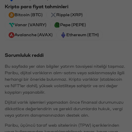
Kripto para fiyat tahminleri
Bitcoin (BTC)
Ripple (XRP)
Vanar (VANRY)
Pepe (PEPE)
Avalanche (AVAX)
Ethereum (ETH)
Sorumluluk reddi
Bu sayfada yer alan bilgiler yatırım tavsiyesi niteliği taşımaz.
Paribu, dijital varlıkların alım-satımı veya saklanmasıyla ilgili
herhangi bir öneride bulunmaz. Kripto varlıklar (stablecoin
ve NFT'ler dahil), yüksek volatiliteye sahiptir ve ani değer
kayıpları yaşanabilir.
Dijital varlık işlemleri yapmadan önce finansal durumunuzu
dikkatlice değerlendirin ve gerekli durumlarda hukuk, vergi
veya yatırım danışmanınızdan destek alın.
Paribu, üçüncü taraf web sitelerinin (TPW) içeriklerinden
veya kullanımından kaynaklanabilecek zarar, kayıp veya