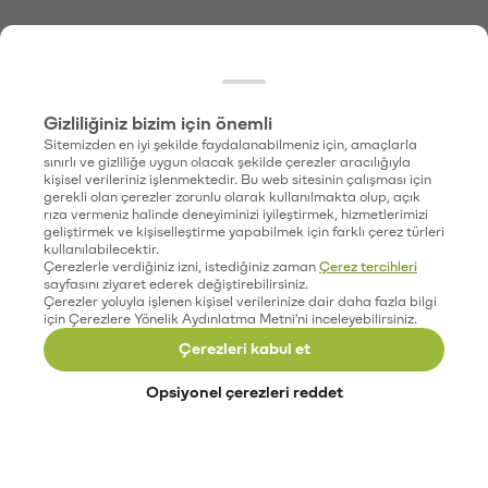
Gizliliğiniz bizim için önemli
Sitemizden en iyi şekilde faydalanabilmeniz için, amaçlarla
sınırlı ve gizliliğe uygun olacak şekilde çerezler aracılığıyla
kişisel verileriniz işlenmektedir. Bu web sitesinin çalışması için
gerekli olan çerezler zorunlu olarak kullanılmakta olup, açık
rıza vermeniz halinde deneyiminizi iyileştirmek, hizmetlerimizi
geliştirmek ve kişiselleştirme yapabilmek için farklı çerez türleri
kullanılabilecektir.
Çerezlerle verdiğiniz izni, istediğiniz zaman
Çerez tercihleri
sayfasını ziyaret ederek değiştirebilirsiniz.
Çerezler yoluyla işlenen kişisel verilerinize dair daha fazla bilgi
için Çerezlere Yönelik Aydınlatma Metni'ni inceleyebilirsiniz.
Çerezleri kabul et
Opsiyonel çerezleri reddet