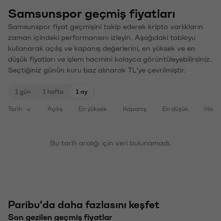
Samsunspor geçmiş fiyatları
Samsunspor fiyat geçmişini takip ederek kripto varlıkların
zaman içindeki performansını izleyin. Aşağıdaki tabloyu
kullanarak açılış ve kapanış değerlerini, en yüksek ve en
düşük fiyatları ve işlem hacmini kolayca görüntüleyebilirsiniz.
Seçtiğiniz günün kuru baz alınarak TL'ye çevrilmiştir.
1 gün
1 hafta
1 ay
Tarih
Açılış
En yüksek
Kapanış
En düşük
Haci
Bu tarih aralığı için veri bulunamadı.
Paribu'da daha fazlasını keşfet
Son gezilen geçmiş fiyatlar