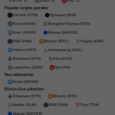
KITE/TL
ZRO/TL
XAI/TL
Popüler kripto paralar
Cartesi (CTSI)
Synapse (SYN)
Aave (AAVE)
Stargate Finance (STG)
Ankr (ANKR)
Waves (WAVES)
PSG (PSG)
Bitcoin (BTC)
Ripple (XRP)
Helium (HNT)
Galatasaray (GAL)
Ethereum (ETH)
Kite (KITE)
LayerZero (ZRO)
Xai (XAI)
Yeni eklenenler
Gram (GRAM)
Günün öne çıkanları
Ethereum (ETH)
Bitcoin (BTC)
Stellar (XLM)
PSG (PSG)
Tron (TRX)
Waves (WAVES)