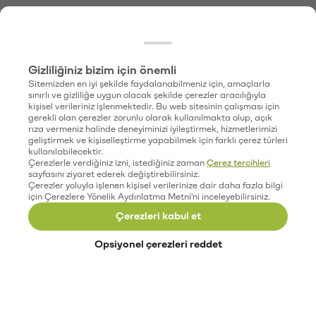
Gizliliğiniz bizim için önemli
Sitemizden en iyi şekilde faydalanabilmeniz için, amaçlarla
sınırlı ve gizliliğe uygun olacak şekilde çerezler aracılığıyla
kişisel verileriniz işlenmektedir. Bu web sitesinin çalışması için
gerekli olan çerezler zorunlu olarak kullanılmakta olup, açık
rıza vermeniz halinde deneyiminizi iyileştirmek, hizmetlerimizi
geliştirmek ve kişiselleştirme yapabilmek için farklı çerez türleri
kullanılabilecektir.
Çerezlerle verdiğiniz izni, istediğiniz zaman
Çerez tercihleri
sayfasını ziyaret ederek değiştirebilirsiniz.
Çerezler yoluyla işlenen kişisel verilerinize dair daha fazla bilgi
için Çerezlere Yönelik Aydınlatma Metni'ni inceleyebilirsiniz.
Çerezleri kabul et
Opsiyonel çerezleri reddet