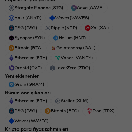
Stargate Finance (STG)
Aave (AAVE)
Ankr (ANKR)
Waves (WAVES)
PSG (PSG)
Ripple (XRP)
Xai (XAI)
Synapse (SYN)
Helium (HNT)
Bitcoin (BTC)
Galatasaray (GAL)
Ethereum (ETH)
Vanar (VANRY)
Orchid (OXT)
LayerZero (ZRO)
Yeni eklenenler
Gram (GRAM)
Günün öne çıkanları
Ethereum (ETH)
Stellar (XLM)
PSG (PSG)
Bitcoin (BTC)
Tron (TRX)
Waves (WAVES)
Kripto para fiyat tahminleri