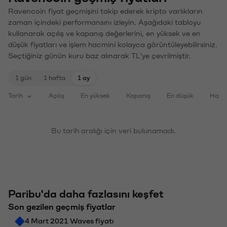
Ravencoin fiyat geçmişini takip ederek kripto varlıkların
zaman içindeki performansını izleyin. Aşağıdaki tabloyu
kullanarak açılış ve kapanış değerlerini, en yüksek ve en
düşük fiyatları ve işlem hacmini kolayca görüntüleyebilirsiniz.
Seçtiğiniz günün kuru baz alınarak TL'ye çevrilmiştir.
1 gün
1 hafta
1 ay
Tarih
Açılış
En yüksek
Kapanış
En düşük
Haci
Bu tarih aralığı için veri bulunamadı.
Paribu'da daha fazlasını keşfet
Son gezilen geçmiş fiyatlar
4 Mart 2021 Waves fiyatı