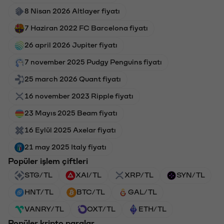
8 Nisan 2026 Altlayer fiyatı
7 Haziran 2022 FC Barcelona fiyatı
26 april 2026 Jupiter fiyatı
7 november 2025 Pudgy Penguins fiyatı
25 march 2026 Quant fiyatı
16 november 2023 Ripple fiyatı
23 Mayıs 2025 Beam fiyatı
16 Eylül 2025 Axelar fiyatı
21 may 2025 Italy fiyatı
Popüler işlem çiftleri
STG/TL
XAI/TL
XRP/TL
SYN/TL
HNT/TL
BTC/TL
GAL/TL
VANRY/TL
OXT/TL
ETH/TL
Popüler kripto paralar