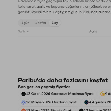
Ravencoin fiyat geçmişini takip ederek kripto varlıklar
kullanarak açılış ve kapanış değerlerini, en yüksek ve e
görüntüleyebilirsiniz. Seçtiğiniz günün kuru baz alınarak
1 gün
1 hafta
1 ay
Tarih
Açılış
Paribu'da daha fazlasını keşfet
Son gezilen geçmiş fiyatlar
13 Ocak 2026 Goatseus Maximus fiyatı
9 d
16 Mayıs 2026 Cardano fiyatı
4 Ağustos 2
17 Mart 2025 Stacks fiyatı
13 january 202