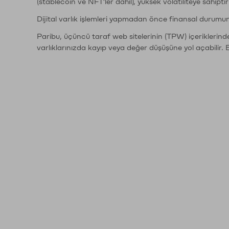
(stablecoin ve NFT'ler dahil), yüksek volatiliteye sahipti
Dijital varlık işlemleri yapmadan önce finansal durumu
Paribu, üçüncü taraf web sitelerinin (TPW) içeriklerin
varlıklarınızda kayıp veya değer düşüşüne yol açabilir. 