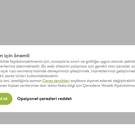
im için önemli
kilde faydalanabilmeniz için, amaçlarla sınırlı ve gizliliğe uygun olacak şekild
 verileriniz işlenmektedir. Bu web sitesinin çalışması için gerekli olan çerezler 
açık rıza vermeniz halinde deneyiminizi iyileştirmek, hizmetlerimizi geliştirmek
lı çerez türleri kullanılabilecektir.
iz izni, istediğiniz zaman
Çerez tercihleri
sayfasını ziyaret ederek değiştirebilir
enen kişisel verilerinize dair daha fazla bilgi için Çerezlere Yönelik Aydınlatma
l et
Opsiyonel çerezleri reddet