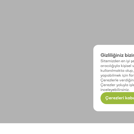
Gizliliğiniz biz
Sitemizden en iyi şe
aracılığıyla kişisel
kullanılmakta olup, 
yapabilmek için fark
Çerezlerle verdiğin
Çerezler yoluyla işl
inceleyebilirsiniz.
Çerezleri kabu