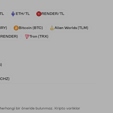
TL
ETH/TL
RENDER/TL
NRY)
Bitcoin (BTC)
Alien Worlds (TLM)
 (RENDER)
Tron (TRX)
)
 (CHZ)
li herhangi bir öneride bulunmaz. Kripto varlıklar