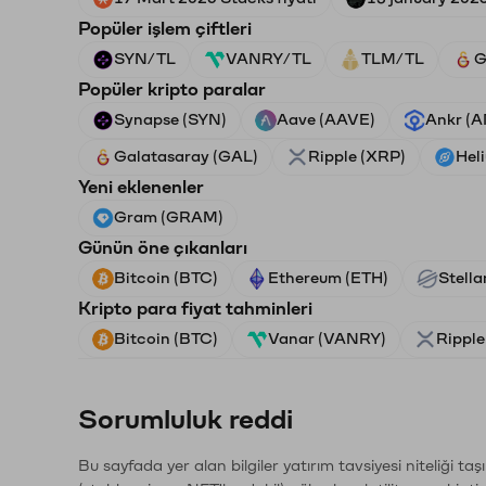
Popüler işlem çiftleri
SYN/TL
VANRY/TL
TLM/TL
G
Popüler kripto paralar
Synapse (SYN)
Aave (AAVE)
Ankr (
Galatasaray (GAL)
Ripple (XRP)
Hel
Yeni eklenenler
Gram (GRAM)
Günün öne çıkanları
Bitcoin (BTC)
Ethereum (ETH)
Stella
Kripto para fiyat tahminleri
Bitcoin (BTC)
Vanar (VANRY)
Ripple
Sorumluluk reddi
Bu sayfada yer alan bilgiler yatırım tavsiyesi niteliği ta