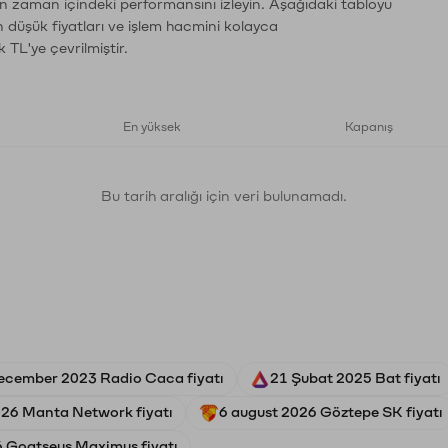
ın zaman içindeki performansını izleyin. Aşağıdaki tabloyu
n düşük fiyatları ve işlem hacmini kolayca
 TL'ye çevrilmiştir.
En yüksek
Kapanış
Bu tarih aralığı için veri bulunamadı.
ecember 2023 Radio Caca fiyatı
21 Şubat 2025 Bat fiyatı
026 Manta Network fiyatı
6 august 2026 Göztepe SK fiyatı
6 Goatseus Maximus fiyatı