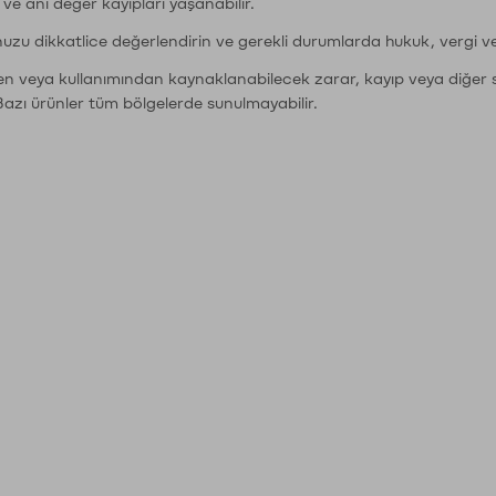
r ve ani değer kayıpları yaşanabilir.
nuzu dikkatlice değerlendirin ve gerekli durumlarda hukuk, vergi v
den veya kullanımından kaynaklanabilecek zarar, kayıp veya diğer 
Bazı ürünler tüm bölgelerde sunulmayabilir.