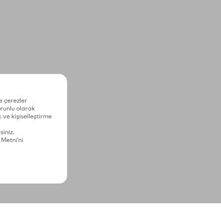
e çerezler
zorunlu olarak
 ve kişiselleştirme
siniz.
 Metni'ni