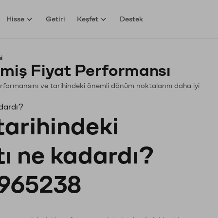
Hisse
Getiri
Keşfet
Destek
i
miş Fiyat Performansı
 Performansını ve tarihindeki önemli dönüm noktalarını daha iyi
dardı?
tarihindeki
tı ne kadardı?
965238