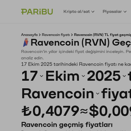
Kripto al/sat
Piyasalar
Anasayfa
Ravencoin fiyatı
Ravencoin (RVN) TL fiyat geçmiş
Ravencoin (RVN) Geç
Ravencoin'in yıllar içindeki fiyat değişimini inceleyin.
analiz edin.
17 Ekim 2025 tarihindeki Ravencoin fiyatı ne ka
17
Ekim
2025
Ravencoin
fiya
₺0,4079
≈
$0,00
Ravencoin geçmiş fiyatları