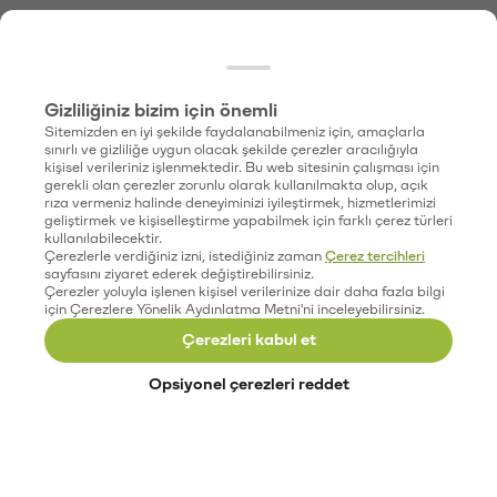
Gizliliğiniz bizim için önemli
Sitemizden en iyi şekilde faydalanabilmeniz için, amaçlarla
sınırlı ve gizliliğe uygun olacak şekilde çerezler aracılığıyla
kişisel verileriniz işlenmektedir. Bu web sitesinin çalışması için
gerekli olan çerezler zorunlu olarak kullanılmakta olup, açık
rıza vermeniz halinde deneyiminizi iyileştirmek, hizmetlerimizi
geliştirmek ve kişiselleştirme yapabilmek için farklı çerez türleri
kullanılabilecektir.
Çerezlerle verdiğiniz izni, istediğiniz zaman
Çerez tercihleri
sayfasını ziyaret ederek değiştirebilirsiniz.
Çerezler yoluyla işlenen kişisel verilerinize dair daha fazla bilgi
için Çerezlere Yönelik Aydınlatma Metni'ni inceleyebilirsiniz.
Çerezleri kabul et
Opsiyonel çerezleri reddet