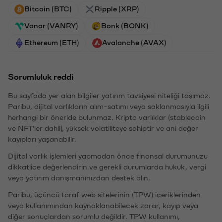
Bitcoin (BTC)
Ripple (XRP)
Vanar (VANRY)
Bonk (BONK)
Ethereum (ETH)
Avalanche (AVAX)
Sorumluluk reddi
Bu sayfada yer alan bilgiler yatırım tavsiyesi niteliği taşımaz.
Paribu, dijital varlıkların alım-satımı veya saklanmasıyla ilgili
herhangi bir öneride bulunmaz. Kripto varlıklar (stablecoin
ve NFT'ler dahil), yüksek volatiliteye sahiptir ve ani değer
kayıpları yaşanabilir.
Dijital varlık işlemleri yapmadan önce finansal durumunuzu
dikkatlice değerlendirin ve gerekli durumlarda hukuk, vergi
veya yatırım danışmanınızdan destek alın.
Paribu, üçüncü taraf web sitelerinin (TPW) içeriklerinden
veya kullanımından kaynaklanabilecek zarar, kayıp veya
diğer sonuçlardan sorumlu değildir. TPW kullanımı,