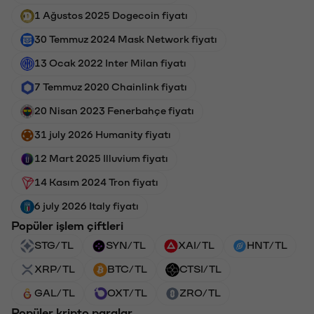
1 Ağustos 2025 Dogecoin fiyatı
30 Temmuz 2024 Mask Network fiyatı
13 Ocak 2022 Inter Milan fiyatı
7 Temmuz 2020 Chainlink fiyatı
20 Nisan 2023 Fenerbahçe fiyatı
31 july 2026 Humanity fiyatı
12 Mart 2025 Illuvium fiyatı
14 Kasım 2024 Tron fiyatı
6 july 2026 Italy fiyatı
Popüler işlem çiftleri
STG/TL
SYN/TL
XAI/TL
HNT/TL
XRP/TL
BTC/TL
CTSI/TL
GAL/TL
OXT/TL
ZRO/TL
Popüler kripto paralar