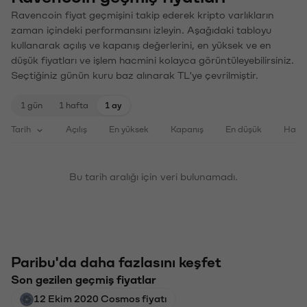
Ravencoin fiyat geçmişini takip ederek kripto varlıkların
zaman içindeki performansını izleyin. Aşağıdaki tabloyu
kullanarak açılış ve kapanış değerlerini, en yüksek ve en
düşük fiyatları ve işlem hacmini kolayca görüntüleyebilirsiniz.
Seçtiğiniz günün kuru baz alınarak TL'ye çevrilmiştir.
1 gün
1 hafta
1 ay
Tarih
Açılış
En yüksek
Kapanış
En düşük
Haci
Bu tarih aralığı için veri bulunamadı.
Paribu'da daha fazlasını keşfet
Son gezilen geçmiş fiyatlar
12 Ekim 2020 Cosmos fiyatı