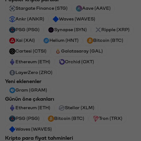
Stargate Finance (STG)
Aave (AAVE)
Ankr (ANKR)
Waves (WAVES)
PSG (PSG)
Synapse (SYN)
Ripple (XRP)
Xai (XAI)
Helium (HNT)
Bitcoin (BTC)
Cartesi (CTSI)
Galatasaray (GAL)
Ethereum (ETH)
Orchid (OXT)
LayerZero (ZRO)
Yeni eklenenler
Gram (GRAM)
Günün öne çıkanları
Ethereum (ETH)
Stellar (XLM)
PSG (PSG)
Bitcoin (BTC)
Tron (TRX)
Waves (WAVES)
Kripto para fiyat tahminleri