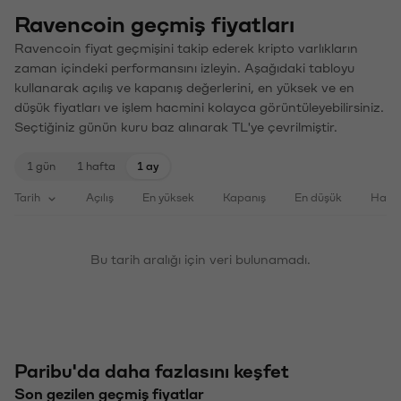
Ravencoin geçmiş fiyatları
Ravencoin fiyat geçmişini takip ederek kripto varlıkların
zaman içindeki performansını izleyin. Aşağıdaki tabloyu
kullanarak açılış ve kapanış değerlerini, en yüksek ve en
düşük fiyatları ve işlem hacmini kolayca görüntüleyebilirsiniz.
Seçtiğiniz günün kuru baz alınarak TL'ye çevrilmiştir.
1 gün
1 hafta
1 ay
Tarih
Açılış
En yüksek
Kapanış
En düşük
Haci
Bu tarih aralığı için veri bulunamadı.
Paribu'da daha fazlasını keşfet
Son gezilen geçmiş fiyatlar