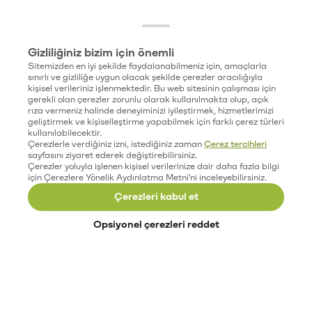
Gizliliğiniz bizim için önemli
Sitemizden en iyi şekilde faydalanabilmeniz için, amaçlarla
sınırlı ve gizliliğe uygun olacak şekilde çerezler aracılığıyla
kişisel verileriniz işlenmektedir. Bu web sitesinin çalışması için
gerekli olan çerezler zorunlu olarak kullanılmakta olup, açık
rıza vermeniz halinde deneyiminizi iyileştirmek, hizmetlerimizi
geliştirmek ve kişiselleştirme yapabilmek için farklı çerez türleri
kullanılabilecektir.
Çerezlerle verdiğiniz izni, istediğiniz zaman
Çerez tercihleri
sayfasını ziyaret ederek değiştirebilirsiniz.
Çerezler yoluyla işlenen kişisel verilerinize dair daha fazla bilgi
için Çerezlere Yönelik Aydınlatma Metni'ni inceleyebilirsiniz.
Çerezleri kabul et
Opsiyonel çerezleri reddet