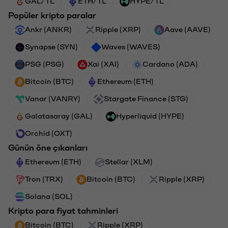
GAL/TL
ETH/TL
HYPE/TL
Popüler kripto paralar
Ankr (ANKR)
Ripple (XRP)
Aave (AAVE)
Synapse (SYN)
Waves (WAVES)
PSG (PSG)
Xai (XAI)
Cardano (ADA)
Bitcoin (BTC)
Ethereum (ETH)
Vanar (VANRY)
Stargate Finance (STG)
Galatasaray (GAL)
Hyperliquid (HYPE)
Orchid (OXT)
Günün öne çıkanları
Ethereum (ETH)
Stellar (XLM)
Tron (TRX)
Bitcoin (BTC)
Ripple (XRP)
Solana (SOL)
Kripto para fiyat tahminleri
Bitcoin (BTC)
Ripple (XRP)