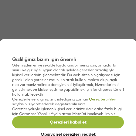
Gizliliğiniz bizim için önemli
Sitemizden en iyi şekilde faydalanabilmeniz için, amaçlarla
sınırlı ve gizliliğe uygun olacak şekilde çerezler aracılığıyla
kişisel verileriniz işlenmektedir. Bu web sitesinin çalışması için
gerekli olan çerezler zorunlu olarak kullanılmakta olup, açık
rıza vermeniz halinde deneyiminizi iyileştirmek, hizmetlerimizi
geliştirmek ve kişiselleştirme yapabilmek için farklı çerez türleri
kullanılabilecektir.
Çerezlerle verdiğiniz izni, istediğiniz zaman
Çerez tercihleri
sayfasını ziyaret ederek değiştirebilirsiniz.
Çerezler yoluyla işlenen kişisel verilerinize dair daha fazla bilgi
için Çerezlere Yönelik Aydınlatma Metni'ni inceleyebilirsiniz.
Çerezleri kabul et
Opsiyonel çerezleri reddet