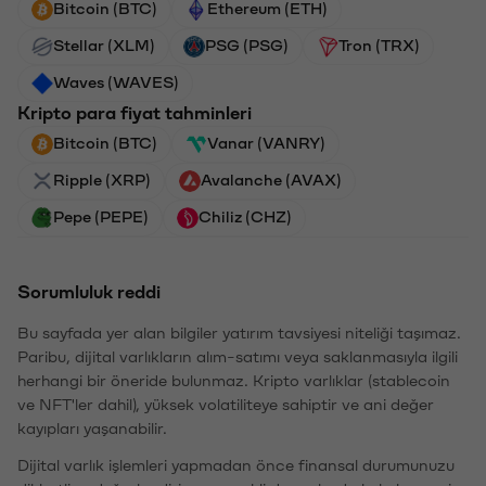
Bitcoin (BTC)
Ethereum (ETH)
Stellar (XLM)
PSG (PSG)
Tron (TRX)
Waves (WAVES)
Kripto para fiyat tahminleri
Bitcoin (BTC)
Vanar (VANRY)
Ripple (XRP)
Avalanche (AVAX)
Pepe (PEPE)
Chiliz (CHZ)
Sorumluluk reddi
Bu sayfada yer alan bilgiler yatırım tavsiyesi niteliği taşımaz.
Paribu, dijital varlıkların alım-satımı veya saklanmasıyla ilgili
herhangi bir öneride bulunmaz. Kripto varlıklar (stablecoin
ve NFT'ler dahil), yüksek volatiliteye sahiptir ve ani değer
kayıpları yaşanabilir.
Dijital varlık işlemleri yapmadan önce finansal durumunuzu