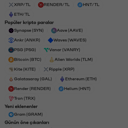
XRP/TL
RENDER/TL
HNT/TL
ETH/TL
Popüler kripto paralar
Synapse (SYN)
Aave (AAVE)
Ankr (ANKR)
Waves (WAVES)
PSG (PSG)
Vanar (VANRY)
Bitcoin (BTC)
Alien Worlds (TLM)
Kite (KITE)
Ripple (XRP)
Galatasaray (GAL)
Ethereum (ETH)
Render (RENDER)
Helium (HNT)
Tron (TRX)
Yeni eklenenler
Gram (GRAM)
Günün öne çıkanları