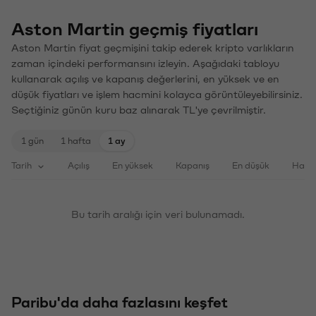
Aston Martin geçmiş fiyatları
Aston Martin fiyat geçmişini takip ederek kripto varlıkların
zaman içindeki performansını izleyin. Aşağıdaki tabloyu
kullanarak açılış ve kapanış değerlerini, en yüksek ve en
düşük fiyatları ve işlem hacmini kolayca görüntüleyebilirsiniz.
Seçtiğiniz günün kuru baz alınarak TL'ye çevrilmiştir.
1 gün
1 hafta
1 ay
Tarih
Açılış
En yüksek
Kapanış
En düşük
Haci
Bu tarih aralığı için veri bulunamadı.
Paribu'da daha fazlasını keşfet