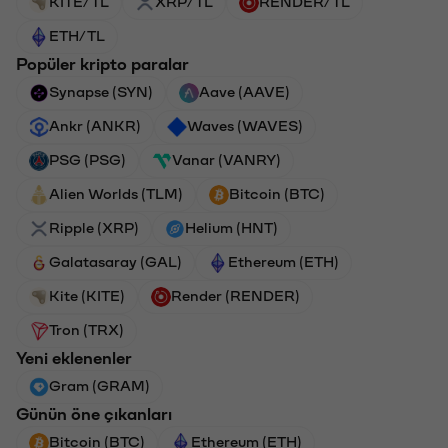
KITE/TL
XRP/TL
RENDER/TL
ETH/TL
Popüler kripto paralar
Synapse (SYN)
Aave (AAVE)
Ankr (ANKR)
Waves (WAVES)
PSG (PSG)
Vanar (VANRY)
Alien Worlds (TLM)
Bitcoin (BTC)
Ripple (XRP)
Helium (HNT)
Galatasaray (GAL)
Ethereum (ETH)
Kite (KITE)
Render (RENDER)
Tron (TRX)
Yeni eklenenler
Gram (GRAM)
Günün öne çıkanları
Bitcoin (BTC)
Ethereum (ETH)