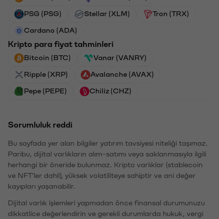
PSG (PSG)
Stellar (XLM)
Tron (TRX)
Cardano (ADA)
Kripto para fiyat tahminleri
Bitcoin (BTC)
Vanar (VANRY)
Ripple (XRP)
Avalanche (AVAX)
Pepe (PEPE)
Chiliz (CHZ)
Sorumluluk reddi
Bu sayfada yer alan bilgiler yatırım tavsiyesi niteliği taşımaz.
Paribu, dijital varlıkların alım-satımı veya saklanmasıyla ilgili
herhangi bir öneride bulunmaz. Kripto varlıklar (stablecoin
ve NFT'ler dahil), yüksek volatiliteye sahiptir ve ani değer
kayıpları yaşanabilir.
Dijital varlık işlemleri yapmadan önce finansal durumunuzu
dikkatlice değerlendirin ve gerekli durumlarda hukuk, vergi