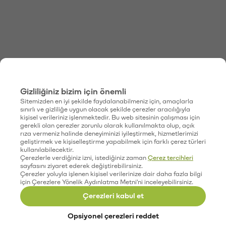
Gizliliğiniz bizim için önemli
Sitemizden en iyi şekilde faydalanabilmeniz için, amaçlarla
sınırlı ve gizliliğe uygun olacak şekilde çerezler aracılığıyla
kişisel verileriniz işlenmektedir. Bu web sitesinin çalışması için
gerekli olan çerezler zorunlu olarak kullanılmakta olup, açık
rıza vermeniz halinde deneyiminizi iyileştirmek, hizmetlerimizi
geliştirmek ve kişiselleştirme yapabilmek için farklı çerez türleri
kullanılabilecektir.
Çerezlerle verdiğiniz izni, istediğiniz zaman
Çerez tercihleri
sayfasını ziyaret ederek değiştirebilirsiniz.
Çerezler yoluyla işlenen kişisel verilerinize dair daha fazla bilgi
için Çerezlere Yönelik Aydınlatma Metni'ni inceleyebilirsiniz.
Çerezleri kabul et
Opsiyonel çerezleri reddet