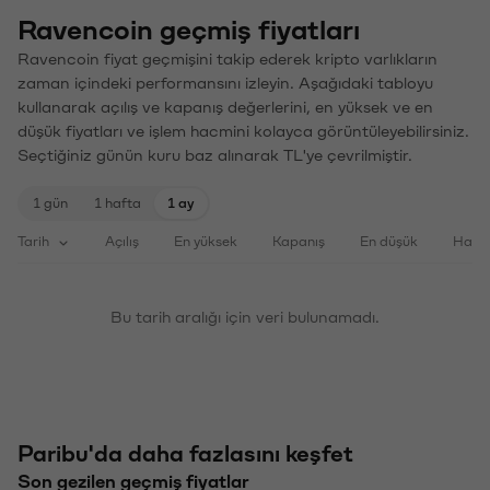
Ravencoin geçmiş fiyatları
Ravencoin fiyat geçmişini takip ederek kripto varlıkların
zaman içindeki performansını izleyin. Aşağıdaki tabloyu
kullanarak açılış ve kapanış değerlerini, en yüksek ve en
düşük fiyatları ve işlem hacmini kolayca görüntüleyebilirsiniz.
Seçtiğiniz günün kuru baz alınarak TL'ye çevrilmiştir.
1 gün
1 hafta
1 ay
Tarih
Açılış
En yüksek
Kapanış
En düşük
Haci
Bu tarih aralığı için veri bulunamadı.
Paribu'da daha fazlasını keşfet
Son gezilen geçmiş fiyatlar