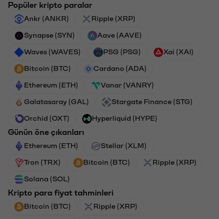
Popüler kripto paralar
Ankr (ANKR)
Ripple (XRP)
Synapse (SYN)
Aave (AAVE)
Waves (WAVES)
PSG (PSG)
Xai (XAI)
Bitcoin (BTC)
Cardano (ADA)
Ethereum (ETH)
Vanar (VANRY)
Galatasaray (GAL)
Stargate Finance (STG)
Orchid (OXT)
Hyperliquid (HYPE)
Günün öne çıkanları
Ethereum (ETH)
Stellar (XLM)
Tron (TRX)
Bitcoin (BTC)
Ripple (XRP)
Solana (SOL)
Kripto para fiyat tahminleri
Bitcoin (BTC)
Ripple (XRP)