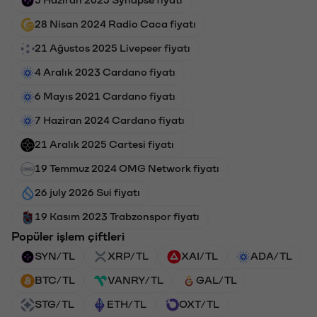
28 Nisan 2024 Radio Caca fiyatı
21 Ağustos 2025 Livepeer fiyatı
4 Aralık 2023 Cardano fiyatı
6 Mayıs 2021 Cardano fiyatı
7 Haziran 2024 Cardano fiyatı
21 Aralık 2025 Cartesi fiyatı
19 Temmuz 2024 OMG Network fiyatı
26 july 2026 Sui fiyatı
19 Kasım 2023 Trabzonspor fiyatı
Popüler işlem çiftleri
SYN/TL
XRP/TL
XAI/TL
ADA/TL
BTC/TL
VANRY/TL
GAL/TL
STG/TL
ETH/TL
OXT/TL