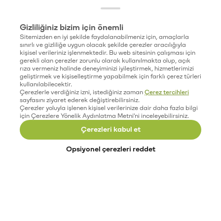
Gizliliğiniz bizim için önemli
Sitemizden en iyi şekilde faydalanabilmeniz için, amaçlarla
sınırlı ve gizliliğe uygun olacak şekilde çerezler aracılığıyla
kişisel verileriniz işlenmektedir. Bu web sitesinin çalışması için
gerekli olan çerezler zorunlu olarak kullanılmakta olup, açık
rıza vermeniz halinde deneyiminizi iyileştirmek, hizmetlerimizi
geliştirmek ve kişiselleştirme yapabilmek için farklı çerez türleri
kullanılabilecektir.
Çerezlerle verdiğiniz izni, istediğiniz zaman
Çerez tercihleri
sayfasını ziyaret ederek değiştirebilirsiniz.
Çerezler yoluyla işlenen kişisel verilerinize dair daha fazla bilgi
için Çerezlere Yönelik Aydınlatma Metni'ni inceleyebilirsiniz.
Çerezleri kabul et
Opsiyonel çerezleri reddet
Paribu’yu keşfet