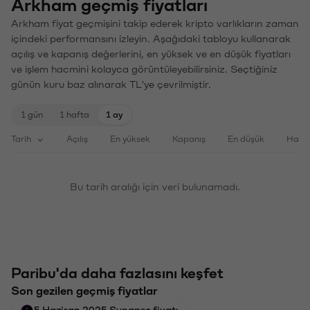
Arkham geçmiş fiyatları
Arkham fiyat geçmişini takip ederek kripto varlıkların zaman
içindeki performansını izleyin. Aşağıdaki tabloyu kullanarak
açılış ve kapanış değerlerini, en yüksek ve en düşük fiyatları
ve işlem hacmini kolayca görüntüleyebilirsiniz. Seçtiğiniz
günün kuru baz alınarak TL'ye çevrilmiştir.
1 gün
1 hafta
1 ay
Tarih
Açılış
En yüksek
Kapanış
En düşük
Haci
Bu tarih aralığı için veri bulunamadı.
Paribu'da daha fazlasını keşfet
Son gezilen geçmiş fiyatlar
5 Haziran 2025 Synapse fiyatı