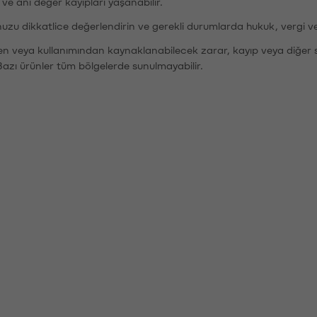
r ve ani değer kayıpları yaşanabilir.
nuzu dikkatlice değerlendirin ve gerekli durumlarda hukuk, vergi v
den veya kullanımından kaynaklanabilecek zarar, kayıp veya diğer 
Bazı ürünler tüm bölgelerde sunulmayabilir.