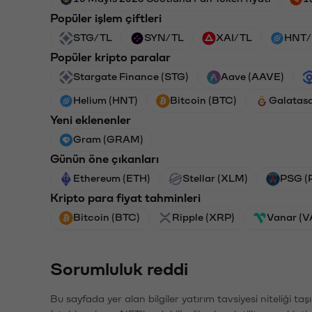
Popüler işlem çiftleri
STG/TL
SYN/TL
XAI/TL
HNT/
Popüler kripto paralar
Stargate Finance (STG)
Aave (AAVE)
Helium (HNT)
Bitcoin (BTC)
Galatas
Yeni eklenenler
Gram (GRAM)
Günün öne çıkanları
Ethereum (ETH)
Stellar (XLM)
PSG (
Kripto para fiyat tahminleri
Bitcoin (BTC)
Ripple (XRP)
Vanar (
Sorumluluk reddi
Bu sayfada yer alan bilgiler yatırım tavsiyesi niteliği ta