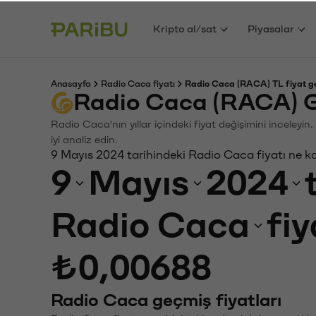
Kripto al/sat
Piyasalar
Anasayfa
Radio Caca fiyatı
Radio Caca (RACA) TL fiyat g
Radio Caca (RACA) G
Radio Caca'nın yıllar içindeki fiyat değişimini inceley
iyi analiz edin.
9 Mayıs 2024 tarihindeki Radio Caca fiyatı ne k
9
Mayıs
2024
Radio Caca
fiy
₺0,00688
Radio Caca geçmiş fiyatları