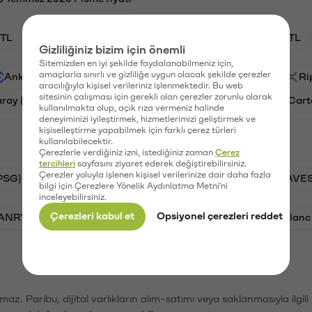
TL
XRP/TL
BTC/TL
GAL/TL
OXT/TL
Gizliliğiniz bizim için önemli
Sitemizden en iyi şekilde faydalanabilmeniz için,
amaçlarla sınırlı ve gizliliğe uygun olacak şekilde çerezler
Ankr (ANKR)
Waves (WAVES)
PSG (PSG)
Ri
aracılığıyla kişisel verileriniz işlenmektedir. Bu web
sitesinin çalışması için gerekli olan çerezler zorunlu olarak
aray (GAL)
Ethereum (ETH)
Orchid (OXT)
Cart
kullanılmakta olup, açık rıza vermeniz halinde
deneyiminizi iyileştirmek, hizmetlerimizi geliştirmek ve
kişiselleştirme yapabilmek için farklı çerez türleri
kullanılabilecektir.
Çerezlerle verdiğiniz izni, istediğiniz zaman
Çerez
tercihleri
sayfasını ziyaret ederek değiştirebilirsiniz.
Çerezler yoluyla işlenen kişisel verilerinize dair daha fazla
PSG)
Bitcoin (BTC)
Tron (TRX)
Waves (WAVES
bilgi için Çerezlere Yönelik Aydınlatma Metni'ni
inceleyebilirsiniz.
Çerezleri kabul et
Opsiyonel çerezleri reddet
VANRY)
Bonk (BONK)
Ethereum (ETH)
Avalanc
şımaz. Paribu, dijital varlıkların alım-satımı veya saklanmasıyla ilgi