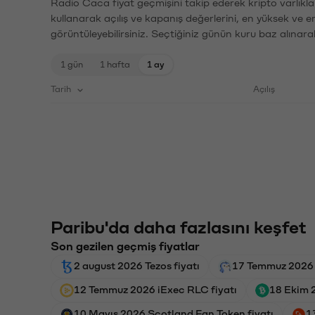
Radio Caca fiyat geçmişini takip ederek kripto varlıkla
kullanarak açılış ve kapanış değerlerini, en yüksek ve e
görüntüleyebilirsiniz. Seçtiğiniz günün kuru baz alınarak
1 gün
1 hafta
1 ay
Tarih
Açılış
Paribu'da daha fazlasını keşfet
Son gezilen geçmiş fiyatlar
2 august 2026 Tezos fiyatı
17 Temmuz 2026 
12 Temmuz 2026 iExec RLC fiyatı
18 Ekim 2
10 Mayıs 2026 Scotland Fan Token fiyatı
1