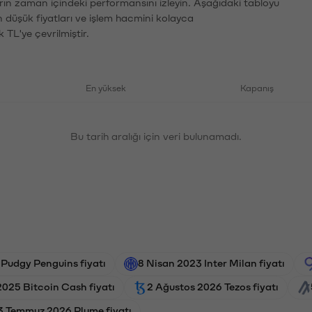
rın zaman içindeki performansını izleyin. Aşağıdaki tabloyu
n düşük fiyatları ve işlem hacmini kolayca
 TL'ye çevrilmiştir.
En yüksek
Kapanış
Bu tarih aralığı için veri bulunamadı.
Pudgy Penguins fiyatı
8 Nisan 2023 Inter Milan fiyatı
025 Bitcoin Cash fiyatı
2 Ağustos 2026 Tezos fiyatı
3 Temmuz 2026 Plume fiyatı