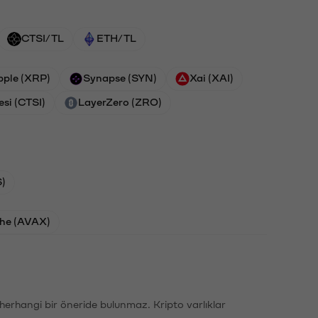
CTSI/TL
ETH/TL
pple (XRP)
Synapse (SYN)
Xai (XAI)
esi (CTSI)
LayerZero (ZRO)
)
he (AVAX)
li herhangi bir öneride bulunmaz. Kripto varlıklar