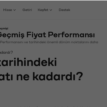
Hisse
Getiri
Keşfet
Destek
eçmişi
eçmiş Fiyat Performansı
in. Performansını ve tarihindeki önemli dönüm noktalarını daha
adardı?
tarihindeki
atı ne kadardı?