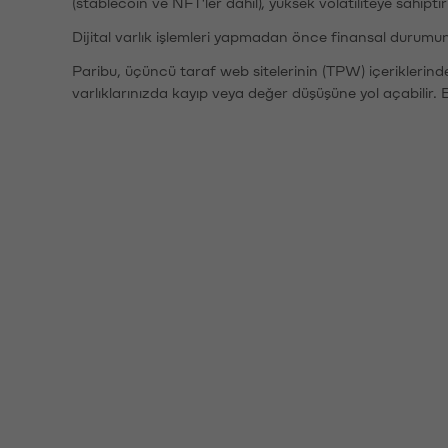
(stablecoin ve NFT'ler dahil), yüksek volatiliteye sahipti
Dijital varlık işlemleri yapmadan önce finansal durumu
Paribu, üçüncü taraf web sitelerinin (TPW) içeriklerin
varlıklarınızda kayıp veya değer düşüşüne yol açabilir. 